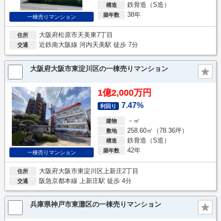
鉄骨造（S造）
構造
38年
築年数
一棟売りマンション
大阪府松原市天美東7丁目
住所
近鉄南大阪線 河内天美駅 徒歩 7分
交通
大阪府大阪市東淀川区の一棟売りマンション
1億2,000万円
7.47%
利回り
－㎡
建物
258.60㎡（78.36坪）
敷地
鉄骨造（S造）
構造
42年
築年数
一棟売りマンション
大阪府大阪市東淀川区上新庄2丁目
住所
阪急京都本線 上新庄駅 徒歩 4分
交通
兵庫県神戸市東灘区の一棟売りマンション