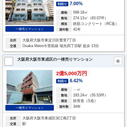
7.00%
利回り
599.18㎡
建物
274.13㎡（83.07坪）
敷地
鉄筋コンクリート（RC造）
構造
一棟売りマンション
41年
築年数
大阪府大阪市東淀川区豊里7丁目
住所
Osaka Metro今里筋線 瑞光四丁目駅 徒歩 13分
交通
大阪府大阪市東成区の一棟売りマンション
2億5,000万円
6.42%
利回り
－㎡
建物
183.24㎡（55.53坪）
敷地
鉄骨造（S造）
構造
34年
築年数
一棟売りマンション
大阪府大阪市東成区深江南2丁目
住所
駅
交通