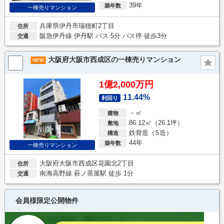
39年
築年数
一棟売りマンション
兵庫県伊丹市瑞穂町2丁目
住所
阪急伊丹線 伊丹駅 バス 5分 バス停 徒歩3分
交通
大阪府大阪市西成区の一棟売りマンション
1億2,000万円
11.44%
利回り
－㎡
建物
86.12㎡（26.1坪）
敷地
鉄骨造（S造）
構造
44年
築年数
一棟売りマンション
大阪府大阪市西成区花園北2丁目
住所
南海高野線 萩ノ茶屋駅 徒歩 1分
交通
会員様限定公開物件