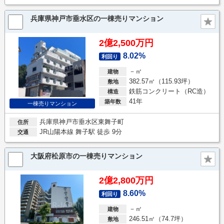
兵庫県神戸市垂水区の一棟売りマンション
2億2,500万円
8.02%
利回り
－㎡
建物
382.57㎡（115.93坪）
敷地
鉄筋コンクリート（RC造）
構造
41年
築年数
一棟売りマンション
兵庫県神戸市垂水区東舞子町
住所
JR山陽本線 舞子駅 徒歩 9分
交通
大阪府松原市の一棟売りマンション
2億2,800万円
8.60%
利回り
－㎡
建物
246.51㎡（74.7坪）
敷地