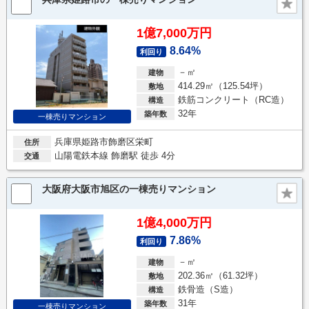
1億7,000万円
8.64%
利回り
－㎡
建物
414.29㎡（125.54坪）
敷地
鉄筋コンクリート（RC造）
構造
32年
築年数
一棟売りマンション
兵庫県姫路市飾磨区栄町
住所
山陽電鉄本線 飾磨駅 徒歩 4分
交通
大阪府大阪市旭区の一棟売りマンション
1億4,000万円
7.86%
利回り
－㎡
建物
202.36㎡（61.32坪）
敷地
鉄骨造（S造）
構造
31年
築年数
一棟売りマンション