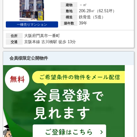
－㎡
建物
206.28㎡（62.51坪）
敷地
鉄骨造（S造）
構造
39年
築年数
一棟売りマンション
大阪府門真市一番町
住所
京阪本線 古川橋駅 徒歩 13分
交通
会員様限定公開物件