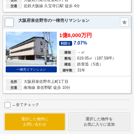
住所
近鉄大阪線 久宝寺口駅 徒歩 4分
交通
大阪府泉佐野市の一棟売りマンション
1億8,000万円
7.07%
利回り
－㎡
建物
619.05㎡（187.59坪）
敷地
鉄骨造（S造）
構造
一棟売りマンション
31年
築年数
大阪府泉佐野市上町1丁目
住所
南海線 泉佐野駅 徒歩 10分
交通
←全てチェック
選択した物件に
選択した物件を
お問い合わせ
お気に入りに追加