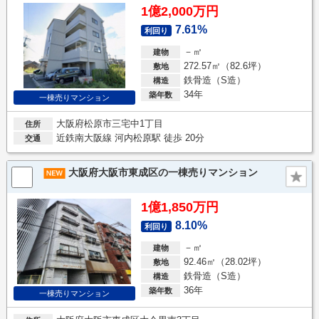
1億2,000万円
7.61%
利回り
－㎡
建物
272.57㎡（82.6坪）
敷地
鉄骨造（S造）
構造
34年
築年数
一棟売りマンション
大阪府松原市三宅中1丁目
住所
近鉄南大阪線 河内松原駅 徒歩 20分
交通
大阪府大阪市東成区の一棟売りマンション
1億1,850万円
8.10%
利回り
－㎡
建物
92.46㎡（28.02坪）
敷地
鉄骨造（S造）
構造
36年
築年数
一棟売りマンション