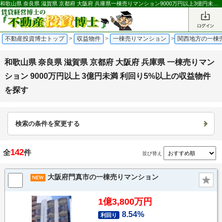
和歌山県 奈良県 滋賀県 京都府 大阪府 兵庫県一棟売りマンション9000万円以上3億円未…の収益物件を探す｜不動産投資博士
不動産投資博士トップ
>
収益物件
>
一棟売りマンション
>
関西地方の一棟
和歌山県 奈良県 滋賀県 京都府 大阪府 兵庫県 一棟売りマン
ション 9000万円以上 3億円未満 利回り5%以上の収益物件
を探す
検索の条件を変更する
142
全
件
並び替え
大阪府門真市の一棟売りマンション
1億3,800万円
8.54%
利回り