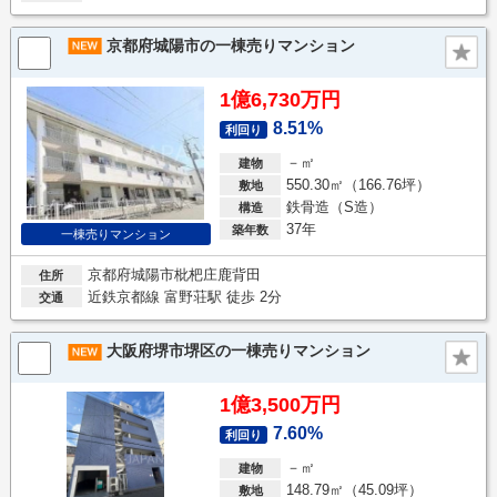
京都府城陽市の一棟売りマンション
1億6,730万円
8.51%
利回り
－㎡
建物
550.30㎡（166.76坪）
敷地
鉄骨造（S造）
構造
37年
築年数
一棟売りマンション
京都府城陽市枇杷庄鹿背田
住所
近鉄京都線 富野荘駅 徒歩 2分
交通
大阪府堺市堺区の一棟売りマンション
1億3,500万円
7.60%
利回り
－㎡
建物
148.79㎡（45.09坪）
敷地