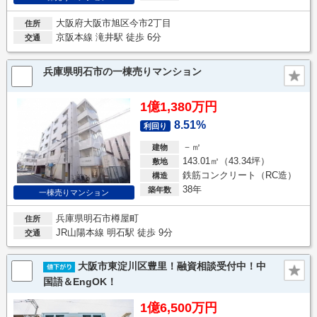
大阪府大阪市旭区今市2丁目
住所
京阪本線 滝井駅 徒歩 6分
交通
兵庫県明石市の一棟売りマンション
1億1,380万円
8.51%
利回り
－㎡
建物
143.01㎡（43.34坪）
敷地
鉄筋コンクリート（RC造）
構造
38年
築年数
一棟売りマンション
兵庫県明石市樽屋町
住所
JR山陽本線 明石駅 徒歩 9分
交通
大阪市東淀川区豊里！融資相談受付中！中
国語＆EngOK！
1億6,500万円