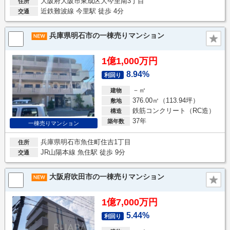
大阪府大阪市東成区大今里南3丁目
住所
近鉄難波線 今里駅 徒歩 4分
交通
兵庫県明石市の一棟売りマンション
1億1,000万円
8.94%
利回り
－㎡
建物
376.00㎡（113.94坪）
敷地
鉄筋コンクリート（RC造）
構造
37年
築年数
一棟売りマンション
兵庫県明石市魚住町住吉1丁目
住所
JR山陽本線 魚住駅 徒歩 9分
交通
大阪府吹田市の一棟売りマンション
1億7,000万円
5.44%
利回り