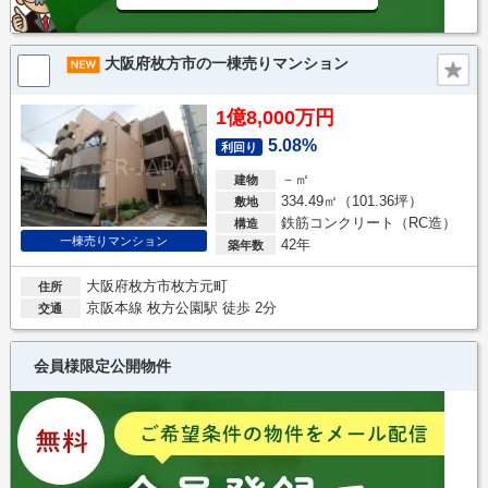
大阪府枚方市の一棟売りマンション
1億8,000万円
5.08%
利回り
－㎡
建物
334.49㎡（101.36坪）
敷地
鉄筋コンクリート（RC造）
構造
一棟売りマンション
42年
築年数
大阪府枚方市枚方元町
住所
京阪本線 枚方公園駅 徒歩 2分
交通
会員様限定公開物件