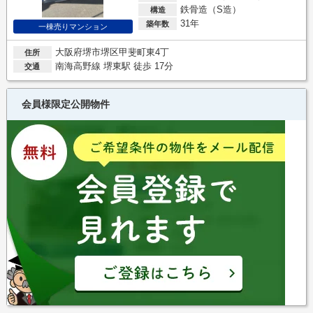
鉄骨造（S造）
構造
31年
築年数
一棟売りマンション
大阪府堺市堺区甲斐町東4丁
住所
南海高野線 堺東駅 徒歩 17分
交通
会員様限定公開物件