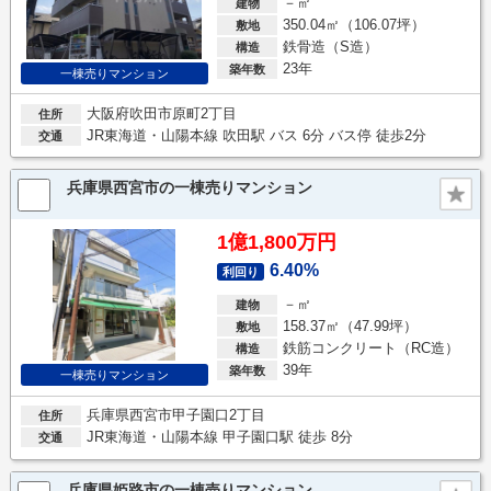
－㎡
建物
350.04㎡（106.07坪）
敷地
鉄骨造（S造）
構造
23年
築年数
一棟売りマンション
大阪府吹田市原町2丁目
住所
JR東海道・山陽本線 吹田駅 バス 6分 バス停 徒歩2分
交通
兵庫県西宮市の一棟売りマンション
1億1,800万円
6.40%
利回り
－㎡
建物
158.37㎡（47.99坪）
敷地
鉄筋コンクリート（RC造）
構造
39年
築年数
一棟売りマンション
兵庫県西宮市甲子園口2丁目
住所
JR東海道・山陽本線 甲子園口駅 徒歩 8分
交通
兵庫県姫路市の一棟売りマンション