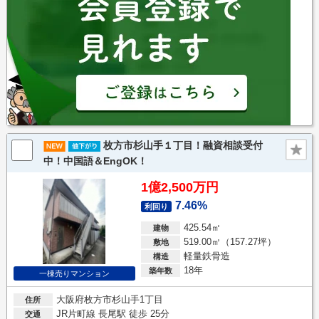
枚方市杉山手１丁目！融資相談受付
中！中国語＆EngOK！
1億2,500万円
7.46%
利回り
425.54㎡
建物
519.00㎡（157.27坪）
敷地
軽量鉄骨造
構造
18年
築年数
一棟売りマンション
大阪府枚方市杉山手1丁目
住所
JR片町線 長尾駅 徒歩 25分
交通