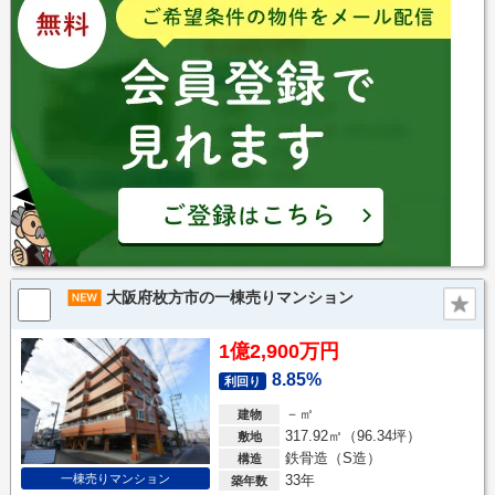
大阪府枚方市の一棟売りマンション
1億2,900万円
8.85%
利回り
－㎡
建物
317.92㎡（96.34坪）
敷地
鉄骨造（S造）
構造
一棟売りマンション
33年
築年数