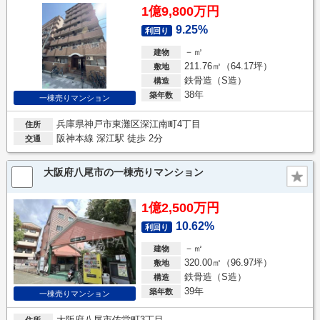
1億9,800万円
9.25%
利回り
－㎡
建物
211.76㎡（64.17坪）
敷地
鉄骨造（S造）
構造
38年
築年数
一棟売りマンション
兵庫県神戸市東灘区深江南町4丁目
住所
阪神本線 深江駅 徒歩 2分
交通
大阪府八尾市の一棟売りマンション
1億2,500万円
10.62%
利回り
－㎡
建物
320.00㎡（96.97坪）
敷地
鉄骨造（S造）
構造
39年
築年数
一棟売りマンション
大阪府八尾市佐堂町3丁目