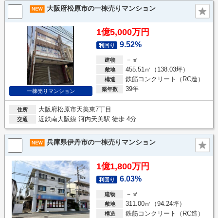
大阪府松原市の一棟売りマンション
1億5,000万円
9.52%
利回り
－㎡
建物
455.51㎡（138.03坪）
敷地
鉄筋コンクリート（RC造）
構造
39年
築年数
一棟売りマンション
大阪府松原市天美東7丁目
住所
近鉄南大阪線 河内天美駅 徒歩 4分
交通
兵庫県伊丹市の一棟売りマンション
1億1,800万円
6.03%
利回り
－㎡
建物
311.00㎡（94.24坪）
敷地
鉄筋コンクリート（RC造）
構造