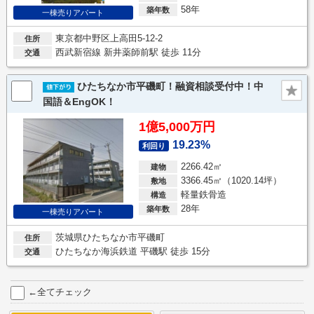
58年
築年数
一棟売りアパート
東京都中野区上高田5-12-2
住所
西武新宿線 新井薬師前駅 徒歩 11分
交通
ひたちなか市平磯町！融資相談受付中！中
国語＆EngOK！
1億5,000万円
19.23%
利回り
2266.42㎡
建物
3366.45㎡（1020.14坪）
敷地
軽量鉄骨造
構造
28年
築年数
一棟売りアパート
茨城県ひたちなか市平磯町
住所
ひたちなか海浜鉄道 平磯駅 徒歩 15分
交通
←全てチェック