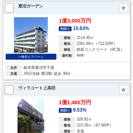
鹿沼ガーデン
1億3,000万円
15.63%
利回り
2114.45㎡
建物
2351.69㎡（712.63坪）
敷地
鉄筋コンクリート（RC造）
構造
44年
築年数
一棟売りアパート
栃木県鹿沼市千渡
住所
JR日光線 鹿沼駅 徒歩 38分
交通
ヴィラコート上高田
1億1,480万円
9.53%
利回り
329.92㎡
建物
223.29㎡（67.66坪）
敷地
木造
構造