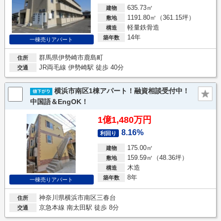
635.73㎡
建物
1191.80㎡（361.15坪）
敷地
軽量鉄骨造
構造
14年
築年数
一棟売りアパート
群馬県伊勢崎市鹿島町
住所
JR両毛線 伊勢崎駅 徒歩 40分
交通
横浜市南区1棟アパート！融資相談受付中！
中国語＆EngOK！
1億1,480万円
8.16%
利回り
175.00㎡
建物
159.59㎡（48.36坪）
敷地
木造
構造
8年
築年数
一棟売りアパート
神奈川県横浜市南区三春台
住所
京急本線 南太田駅 徒歩 8分
交通