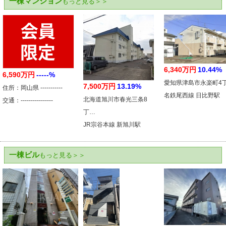
一棟マンション
もっと見る＞＞
6,340万円
10.44%
6,590万円
-----%
愛知県津島市永楽町4
7,500万円
13.19%
住所：岡山県 -----------
名鉄尾西線 日比野駅
北海道旭川市春光三条8
交通：----------------
丁…
JR宗谷本線 新旭川駅
一棟ビル
もっと見る＞＞