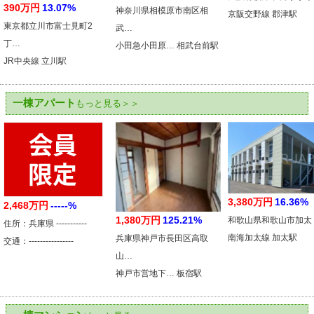
390万円
13.07%
神奈川県相模原市南区相
京阪交野線 郡津駅
東京都立川市富士見町2
武…
丁…
小田急小田原… 相武台前駅
JR中央線 立川駅
一棟アパート
もっと見る＞＞
3,380万円
16.36%
2,468万円
-----%
1,380万円
125.21%
和歌山県和歌山市加太
住所：兵庫県 -----------
南海加太線 加太駅
兵庫県神戸市長田区高取
交通：----------------
山…
神戸市営地下… 板宿駅