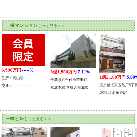
一棟マンション
もっと見る＞＞
6,590万円
-----%
3億1,500万円
7.11%
1億2,100万円
5.00
住所：岡山県 -----------
千葉県八千代市萱田町
東京都江東区亀戸5丁
交通：----------------
京成本線 京成大和田駅
JR総武線 亀戸駅
一棟ビル
もっと見る＞＞