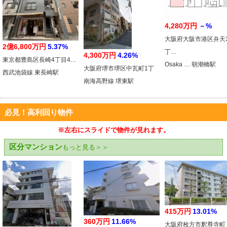
4,280万円
－%
大阪府大阪市港区弁天
2億6,800万円
5.37%
丁…
4,300万円
4.26%
東京都豊島区長崎4丁目4…
Osaka … 朝潮橋駅
大阪府堺市堺区中瓦町1丁
西武池袋線 東長崎駅
南海高野線 堺東駅
必見！高利回り物件
※左右にスライドで物件が見れます。
区分マンション
もっと見る＞＞
415万円
13.01%
360万円
11.66%
大阪府枚方市釈尊寺町