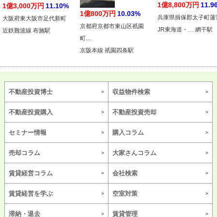
1億8,800万円
11.9
1億3,000万円
11.10%
1億800万円
10.03%
兵庫県揖保郡太子町蓮
大阪府東大阪市足代新町
京都府京都市東山区祇園
JR東海道・… 網干駅
近鉄難波線 布施駅
町…
京阪本線 祇園四条駅
不動産投資博士
収益物件検索
不動産投資購入
不動産投資売却
セミナー情報
購入コラム
売却コラム
大家さんコラム
賃貸経営コラム
会社検索
賃貸経営を学ぶ
空室対策
滞納・退去
賃貸管理