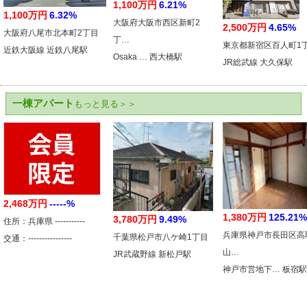
1,100万円
6.21%
1,100万円
6.32%
大阪府大阪市西区新町2
2,500万円
4.65%
大阪府八尾市北本町2丁目
丁…
東京都新宿区百人町1
近鉄大阪線 近鉄八尾駅
Osaka … 西大橋駅
JR総武線 大久保駅
一棟アパート
もっと見る＞＞
2,468万円
-----%
1,380万円
125.21%
3,780万円
9.49%
住所：兵庫県 -----------
兵庫県神戸市長田区高
千葉県松戸市八ケ崎1丁目
交通：----------------
山…
JR武蔵野線 新松戸駅
神戸市営地下… 板宿駅