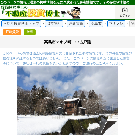
このページの情報は過去の掲載情報を元に作成された参考情報です。その存在や情報の信憑性を保証するものではありません。｜不動産投資博士
不動産投資博士トップ
>
収益物件
>
戸建賃貸
>
高島市
>
マキノ駅
>
物
戸建賃貸
空室
高島市マキノ町 中古戸建
このページの情報は過去の掲載情報を元に作成された参考情報です。その存在や情報の
信憑性を保証するものではありません。 また、このページの情報を基に発生した損害
等について、弊社は一切の責任を負いかねますので、ご理解の上ご利用ください。