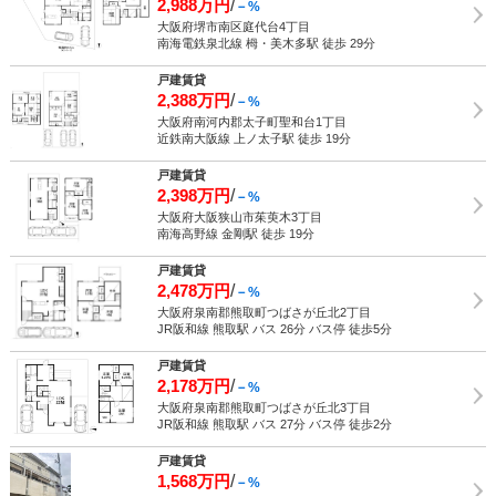
2,988万円
/
－%
大阪府堺市南区庭代台4丁目
南海電鉄泉北線 栂・美木多駅 徒歩 29分
戸建賃貸
2,388万円
/
－%
大阪府南河内郡太子町聖和台1丁目
近鉄南大阪線 上ノ太子駅 徒歩 19分
戸建賃貸
2,398万円
/
－%
大阪府大阪狭山市茱萸木3丁目
南海高野線 金剛駅 徒歩 19分
戸建賃貸
2,478万円
/
－%
大阪府泉南郡熊取町つばさが丘北2丁目
JR阪和線 熊取駅 バス 26分 バス停 徒歩5分
戸建賃貸
2,178万円
/
－%
大阪府泉南郡熊取町つばさが丘北3丁目
JR阪和線 熊取駅 バス 27分 バス停 徒歩2分
戸建賃貸
1,568万円
/
－%