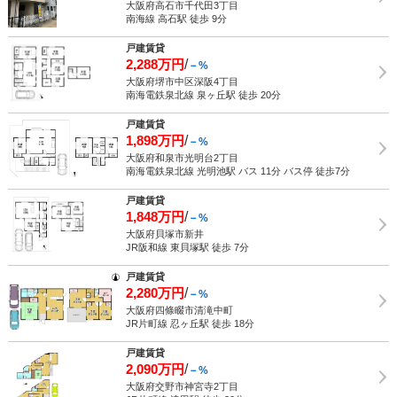
大阪府高石市千代田3丁目
南海線 高石駅 徒歩 9分
戸建賃貸
2,288万円
/
－%
大阪府堺市中区深阪4丁目
南海電鉄泉北線 泉ヶ丘駅 徒歩 20分
戸建賃貸
1,898万円
/
－%
大阪府和泉市光明台2丁目
南海電鉄泉北線 光明池駅 バス 11分 バス停 徒歩7分
戸建賃貸
1,848万円
/
－%
大阪府貝塚市新井
JR阪和線 東貝塚駅 徒歩 7分
戸建賃貸
2,280万円
/
－%
大阪府四條畷市清滝中町
JR片町線 忍ヶ丘駅 徒歩 18分
戸建賃貸
2,090万円
/
－%
大阪府交野市神宮寺2丁目