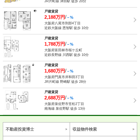
JR片町線 津田駅 徒歩 20分
戸建賃貸
2,188万円
/
－%
大阪府八尾市刑部4丁目
近鉄大阪線 恩智駅 徒歩 10分
戸建賃貸
1,788万円
/
－%
大阪府富田林市桜ケ丘町
近鉄長野線 川西駅 徒歩 10分
戸建賃貸
1,680万円
/
－%
大阪府門真市岸和田3丁目
JR片町線 野崎駅 徒歩 28分
戸建賃貸
2,688万円
/
－%
大阪府泉佐野市笠松2丁目
南海線 泉佐野駅 徒歩 13分
不動産投資博士
収益物件検索