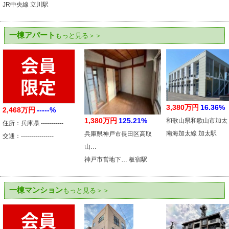
JR中央線 立川駅
一棟アパート
もっと見る＞＞
3,380万円
16.36%
2,468万円
-----%
1,380万円
125.21%
和歌山県和歌山市加太
住所：兵庫県 -----------
南海加太線 加太駅
兵庫県神戸市長田区高取
交通：----------------
山…
神戸市営地下… 板宿駅
一棟マンション
もっと見る＞＞