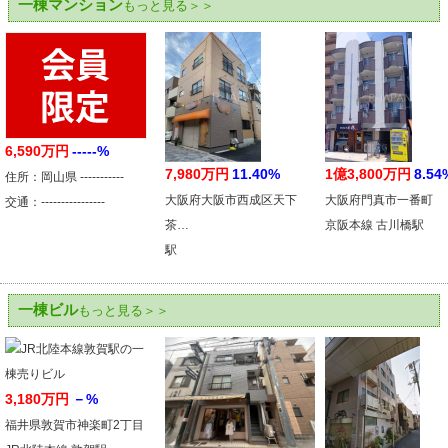
一棟マンション
もっと見る＞＞
6,590万円
-----%
7,980万円
11.40%
1億3,800万円
8.54
住所：岡山県 -----------
大阪府大阪市西成区天下
大阪府門真市一番町
交通：----------------
茶…
京阪本線 古川橋駅
駅
一棟ビル
もっと見る＞＞
3,180万円
－%
福井県敦賀市神楽町2丁目