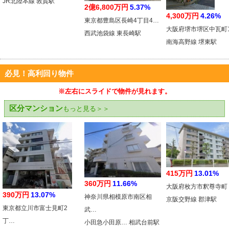
JR北陸本線 敦賀駅
2億6,800万円
5.37%
4,300万円
4.26%
東京都豊島区長崎4丁目4…
大阪府堺市堺区中瓦町
西武池袋線 東長崎駅
南海高野線 堺東駅
必見！高利回り物件
※左右にスライドで物件が見れます。
区分マンション
もっと見る＞＞
415万円
13.01%
360万円
11.66%
大阪府枚方市釈尊寺町
390万円
13.07%
神奈川県相模原市南区相
京阪交野線 郡津駅
東京都立川市富士見町2
武…
丁…
小田急小田原… 相武台前駅