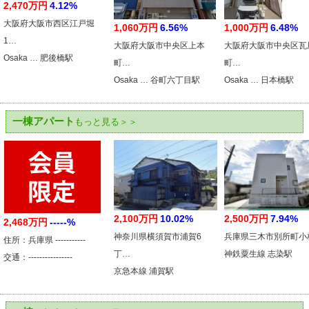
2,470万円
4.12%
大阪府大阪市西区江戸堀
1,060万円
6.56%
1,000万円
6.48%
1…
大阪府大阪市中央区上本
大阪府大阪市中央区瓦
Osaka … 肥後橋駅
町…
町…
Osaka … 谷町六丁目駅
Osaka … 日本橋駅
一棟アパート
もっと見る＞＞
2,100万円
10.02%
2,500万円
7.94%
2,468万円
-----%
神奈川県横須賀市浦賀6
兵庫県三木市別所町小
住所：兵庫県 -----------
丁…
神鉄粟生線 志染駅
交通：----------------
京急本線 浦賀駅