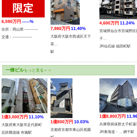
6,590万円
-----%
4,600万円
11.24%
7,980万円
11.40%
住所：岡山県 -----------
宮城県仙台市宮城野区
大阪府大阪市西成区天下
交通：----------------
子…
茶…
JR仙石線 福田町駅
駅
一棟ビル
もっと見る＞＞
1億8,800万円
11.9
1億3,000万円
11.10%
1億800万円
10.03%
兵庫県揖保郡太子町蓮
大阪府東大阪市足代新町
京都府京都市東山区祇園
JR東海道・… 網干駅
近鉄難波線 布施駅