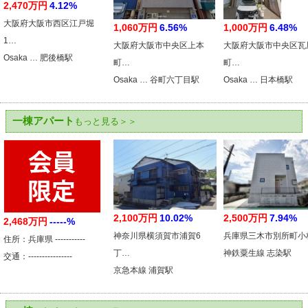
2,470万円
4.12%
大阪府大阪市西区江戸堀
1,060万円
6.56%
1,000万円
6.48%
1…
大阪府大阪市中央区上本
大阪府大阪市中央区瓦
Osaka … 肥後橋駅
町…
町…
Osaka … 谷町六丁目駅
Osaka … 日本橋駅
一棟アパート
もっと見る＞＞
2,100万円
10.02%
2,500万円
7.94%
2,468万円
-----%
神奈川県横須賀市浦賀6
兵庫県三木市別所町小
住所：兵庫県 -----------
丁…
神鉄粟生線 志染駅
交通：----------------
京急本線 浦賀駅