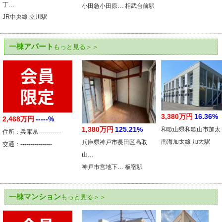
丁…
小田急小田原… 相武台前駅
JR中央線 立川駅
一棟アパート
もっと見る＞＞
3,380万円
16.36%
2,468万円
-----%
1,380万円
125.21%
和歌山県和歌山市加太
住所：兵庫県 -----------
南海加太線 加太駅
兵庫県神戸市長田区高取
交通：----------------
山…
神戸市営地下… 板宿駅
一棟マンション
もっと見る＞＞