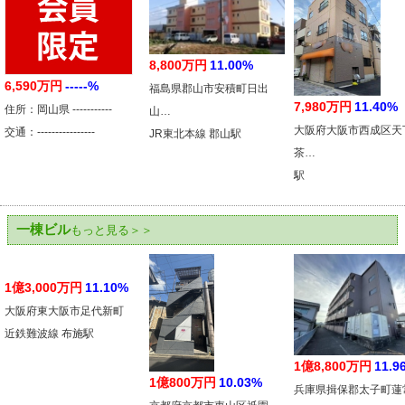
8,800万円
11.00%
6,590万円
-----%
福島県郡山市安積町日出
7,980万円
11.40%
住所：岡山県 -----------
山…
大阪府大阪市西成区天
交通：----------------
JR東北本線 郡山駅
茶…
駅
一棟ビル
もっと見る＞＞
1億3,000万円
11.10%
大阪府東大阪市足代新町
近鉄難波線 布施駅
1億8,800万円
11.9
1億800万円
10.03%
兵庫県揖保郡太子町蓮