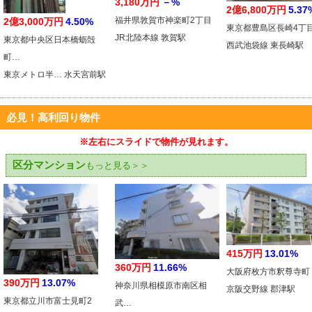
3,180万円
－%
2億6,800万円
5.37
福井県敦賀市神楽町2丁目
2億3,000万円
4.50%
東京都豊島区長崎4丁
JR北陸本線 敦賀駅
東京都中央区日本橋蛎殻
西武池袋線 東長崎駅
町…
東京メトロ半… 水天宮前駅
必見！高利回り物件
※左右にスライドで物件が見れます。
区分マンション
もっと見る＞＞
415万円
13.01%
360万円
11.66%
大阪府枚方市釈尊寺町
390万円
13.07%
神奈川県相模原市南区相
京阪交野線 郡津駅
東京都立川市富士見町2
武…