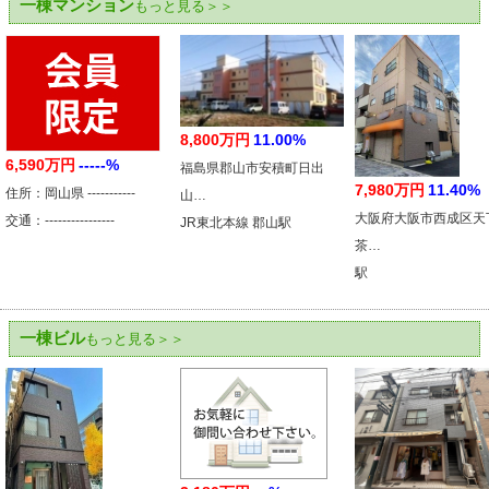
一棟マンション
もっと見る＞＞
8,800万円
11.00%
6,590万円
-----%
福島県郡山市安積町日出
7,980万円
11.40%
住所：岡山県 -----------
山…
大阪府大阪市西成区天
交通：----------------
JR東北本線 郡山駅
茶…
駅
一棟ビル
もっと見る＞＞