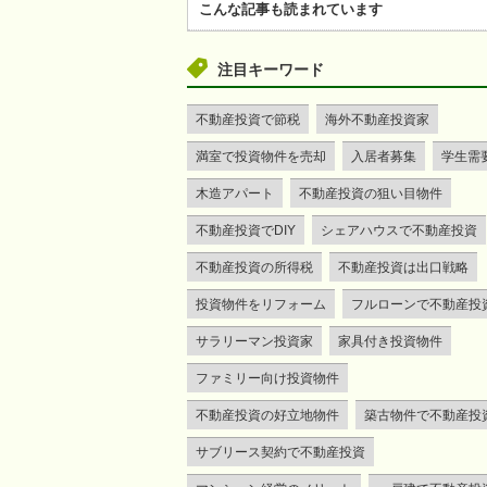
こんな記事も読まれています
注目キーワード
不動産投資で節税
海外不動産投資家
満室で投資物件を売却
入居者募集
学生需
木造アパート
不動産投資の狙い目物件
不動産投資でDIY
シェアハウスで不動産投資
不動産投資の所得税
不動産投資は出口戦略
投資物件をリフォーム
フルローンで不動産投
サラリーマン投資家
家具付き投資物件
ファミリー向け投資物件
不動産投資の好立地物件
築古物件で不動産投
サブリース契約で不動産投資