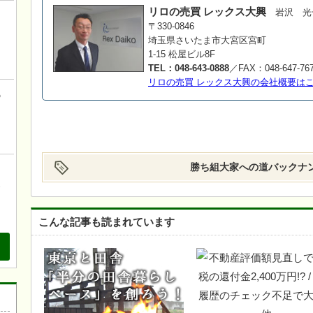
リロの売買 レックス大興
岩沢 光
！
〒330-0846
こ
埼玉県さいたま市大宮区宮町
1-15 松屋ビル8F
TEL：048-643-0888
／FAX：048-647-76
リロの売買 レックス大興の会社概要は
の
勝ち組大家への道
バックナ
、
も
こんな記事も読まれています