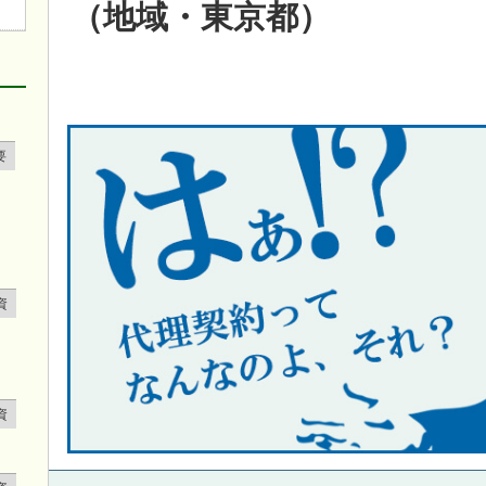
（地域・東京都）
要
資
資