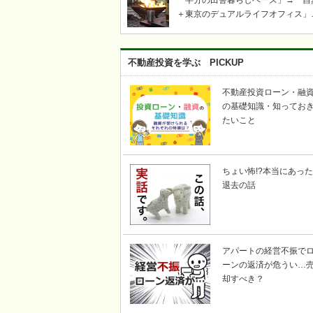
「半分の田舎暮らしベース」→「自
＋東京のデュアルライフオフィス」
「ツリーハウス・芝生・ウッドデッ
キ」「奥多摩・青梅飯能キャンプ・
き火・薪ストーブ」etc……東京か
不動産投資を学ぶ PICKUP
い自然豊かな川のそばで、上記キー
ードの不動産を探して｜KICHI6（
不動産投資ローン・融
ロク）
の基礎知識・知ってお
たいこと
ちょい怖!?本当にあった
退去の話
アパートの経営不振で
ーンの返済が危うい…
却すべき？