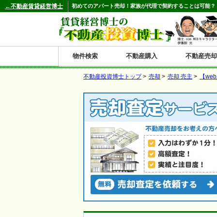
←不動産賃貸経営博士
初めてのアパート売却！家族が代理で契約することは可能？
物件検索
不動産購入
不動産売却
不動産投資博士トップ
>
売却
>
売却 売主
>
【we
都道府県別の収益物件一覧
北
東
関
信
東
関
中
九
神奈川
和歌山
鹿児島
青森
秋田
岩手
宮城
山形
福島
東京
埼玉
千葉
茨城
栃木
群馬
新潟
富山
石川
福井
長野
山梨
静岡
愛知
岐阜
三重
大阪
兵庫
京都
滋賀
奈良
鳥取
岡山
島根
広島
山口
香川
徳島
愛媛
高知
福岡
佐賀
長崎
熊本
大分
宮崎
沖縄
海
北
東
州・
海
西
国・
州
道
北
四
陸
国