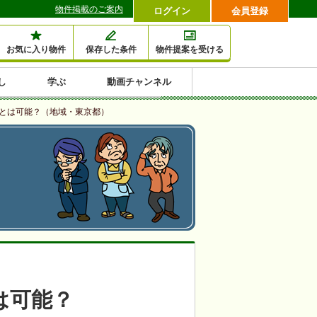
物件掲載のご案内
ログイン
会員登録
お気に入り物件
保存した条件
物件提案を受ける
し
学ぶ
動画チャンネル
セミナー情報検索
滞納・退去
相続・税金
金融・保険
空室対策
賃貸管理
土地活用
口コミ
とは可能？（地域・東京都）
特集から収益物件を探す
1,000万円以下小額投
早い者勝ち東京23区
10%以上アパート投
現況満室で安心物件
人気の築浅・新築物
資
資
件
内
は可能？