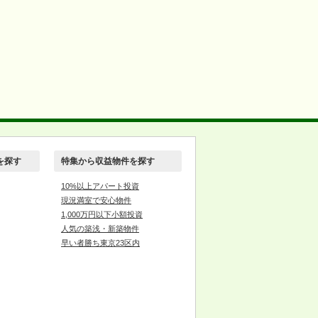
を探す
特集から収益物件を探す
10%以上アパート投資
現況満室で安心物件
1,000万円以下小額投資
人気の築浅・新築物件
早い者勝ち東京23区内