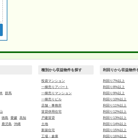
種別から収益物件を探す
利回りから収益物件
投資マンション
利回り7%以上
一棟売りアパート
利回り8%以上
木
群馬
一棟売りマンション
利回り9%以上
一棟売りビル
利回り10%以上
店舗・事務所
利回り11%以上
山
賃貸併用住宅
利回り12%以上
徳島
愛媛
高知
戸建賃貸
利回り13%以上
鹿児島
沖縄
土地
利回り14%以上
新築住宅
利回り15%以上
工場・倉庫
利回り16%以上