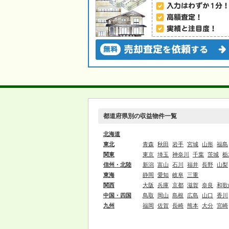
都道府県別の収益物件一覧
北海道
東北
青森
秋田
岩手
宮城
山形
福島
関東
東京
埼玉
神奈川
千葉
茨城
栃
信州・北陸
新潟
富山
石川
福井
長野
山梨
東海
静岡
愛知
岐阜
三重
関西
大阪
兵庫
京都
滋賀
奈良
和歌
中国・四国
鳥取
岡山
島根
広島
山口
香川
九州
福岡
佐賀
長崎
熊本
大分
宮崎