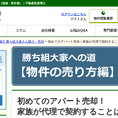
（地域・東京都）｜不動産投資博士
ログインはこちら
物件閲覧履歴
ゲストさん
コラム
会社検索
お悩みQ&A
専門家探
大家さんコラム
賃貸経営コラム
購入コラム
売却コラム
b版】勝ち組大家さん購入・売却
>
初めてのアパート売却！家族が代理で契約するこ
種別から収益物件を探す
利回りから収益物件を探す
一棟売りマンション
一棟売りアパート
ホテルペンション
投資マンション
一棟売りビル
店舗・事務所
賃貸併用住宅
工場・倉庫
戸建賃貸
新築住宅
土地
利回り10%以上
利回り11%以上
利回り12%以上
利回り13%以上
利回り14%以上
利回り15%以上
利回り16%以上
利回り7%以上
利回り8%以上
利回り9%以上
初めてのアパート売却！
家族が代理で契約すること