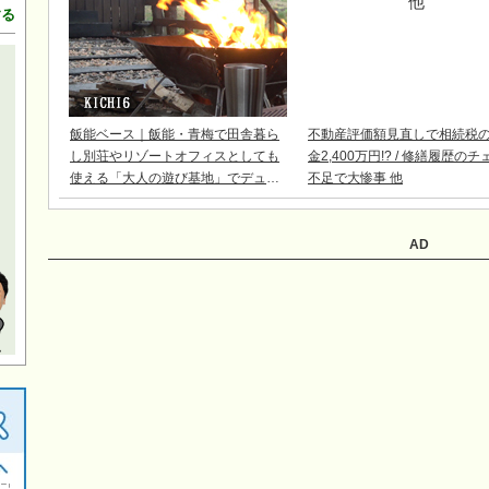
する
飯能ベース｜飯能・青梅で田舎暮ら
不動産評価額見直しで相続税
し別荘やリゾートオフィスとしても
金2,400万円!? / 修繕履歴の
使える「大人の遊び基地」でデュア
不足で大惨事 他
ルライフ
AD