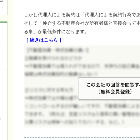
然
しかし代理人による契約は「代理人による契約行為で
焚
そして「仲介する不動産会社が所有者様と直接会って
ら近
る事」が最低条件になります。
ワ
キチ
［ 続きはこちら ］
資
き
ロ
売