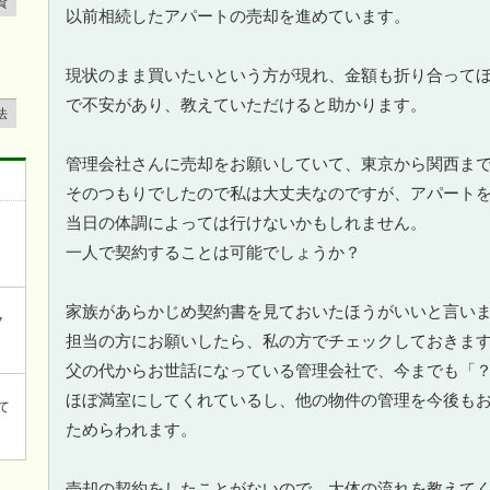
資
以前相続したアパートの売却を進めています。
現状のまま買いたいという方が現れ、金額も折り合って
で不安があり、教えていただけると助かります。
法
管理会社さんに売却をお願いしていて、東京から関西ま
そのつもりでしたので私は大丈夫なのですが、アパート
当日の体調によっては行けないかもしれません。
一人で契約することは可能でしょうか？
家族があらかじめ契約書を見ておいたほうがいいと言い
ク
担当の方にお願いしたら、私の方でチェックしておきま
父の代からお世話になっている管理会社で、今までも「
ほぼ満室にしてくれているし、他の物件の管理を今後も
て
ためらわれます。
売却の契約をしたことがないので、大体の流れを教えて