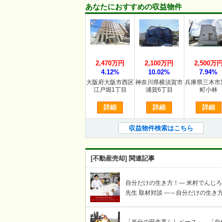
あなたにおすすめの収益物件
2,470万円
2,100万円
2,500万
4.12%
10.02%
7.94%
大阪府大阪市西区
神奈川県横須賀市
兵庫県三木市
江戸堀1丁目
浦賀6丁目
町小林
詳細
詳細
詳細
収益物件検索はこちら
[不動産売却] 関連記事
自分だけの生き方！― 米村でんじ
先生 取材対談 ―～自分だけの生き
謳歌する賢者への岩崎せいじ取材対
コーナー～