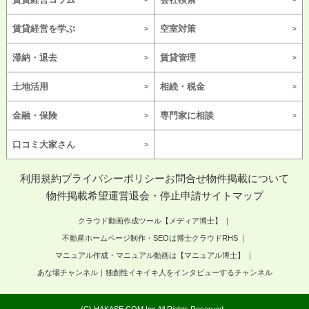
賃貸経営を学ぶ
空室対策
滞納・退去
賃貸管理
土地活用
相続・税金
金融・保険
専門家に相談
口コミ大家さん
利用規約
プライバシーポリシー
お問合せ
物件掲載について
物件掲載希望
運営
退会・停止申請
サイトマップ
クラウド動画作成ツール【メディア博士】
不動産ホームページ制作・SEOは博士クラウドRHS
マニュアル作成・マニュアル動画は【マニュアル博士】
あな場チャンネル｜独創性イキイキ人をインタビューするチャンネル
(C) HAKASE.COM Inc All Rights Reserved.