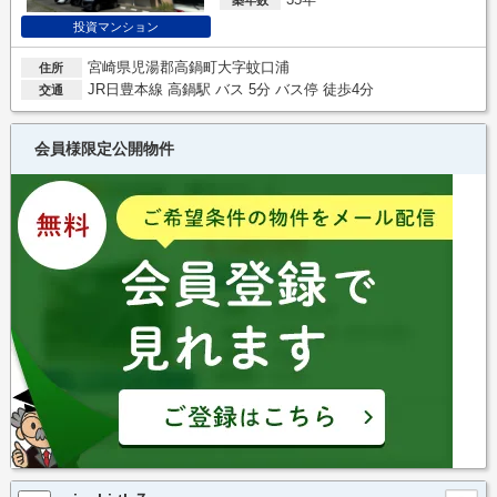
投資マンション
宮崎県児湯郡高鍋町大字蚊口浦
住所
JR日豊本線 高鍋駅 バス 5分 バス停 徒歩4分
交通
会員様限定公開物件