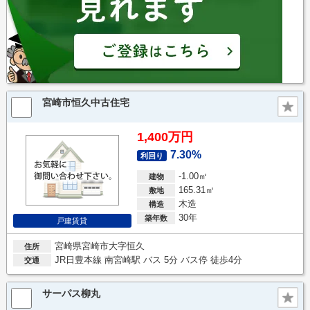
宮崎市恒久中古住宅
1,400万円
7.30%
利回り
-1.00㎡
建物
165.31㎡
敷地
木造
構造
30年
築年数
戸建賃貸
宮崎県宮崎市大字恒久
住所
JR日豊本線 南宮崎駅 バス 5分 バス停 徒歩4分
交通
サーパス柳丸