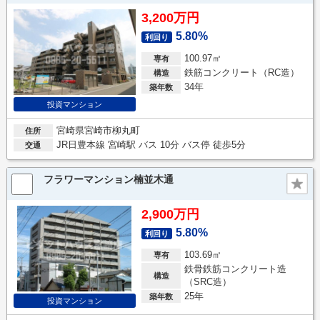
3,200万円
5.80%
利回り
100.97㎡
専有
鉄筋コンクリート（RC造）
構造
34年
築年数
投資マンション
宮崎県宮崎市柳丸町
住所
JR日豊本線 宮崎駅 バス 10分 バス停 徒歩5分
交通
フラワーマンション楠並木通
2,900万円
5.80%
利回り
103.69㎡
専有
鉄骨鉄筋コンクリート造
構造
（SRC造）
25年
築年数
投資マンション