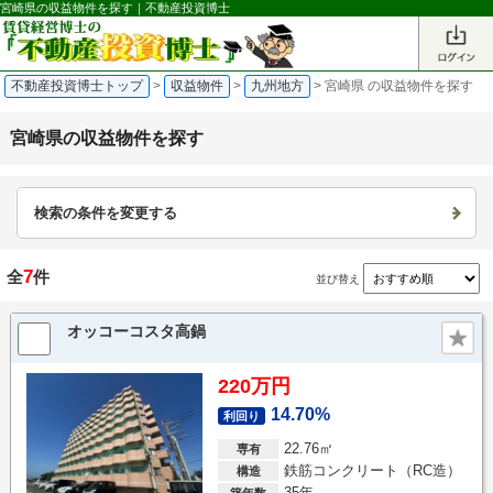
宮崎県の収益物件を探す｜不動産投資博士
不動産投資博士トップ
>
収益物件
>
九州地方
>
宮崎県 の収益物件を探す
宮崎県の収益物件を探す
検索の条件を変更する
7
全
件
並び替え
オッコーコスタ高鍋
220万円
14.70%
利回り
22.76㎡
専有
鉄筋コンクリート（RC造）
構造
35年
築年数