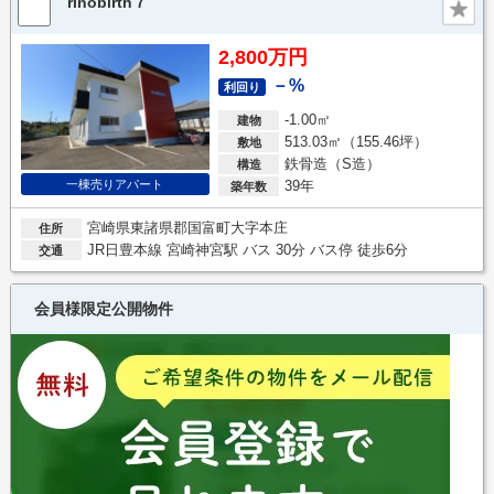
rinobirth７
2,800万円
－%
利回り
-1.00㎡
建物
513.03㎡（155.46坪）
敷地
鉄骨造（S造）
構造
一棟売りアパート
39年
築年数
宮崎県東諸県郡国富町大字本庄
住所
JR日豊本線 宮崎神宮駅 バス 30分 バス停 徒歩6分
交通
会員様限定公開物件