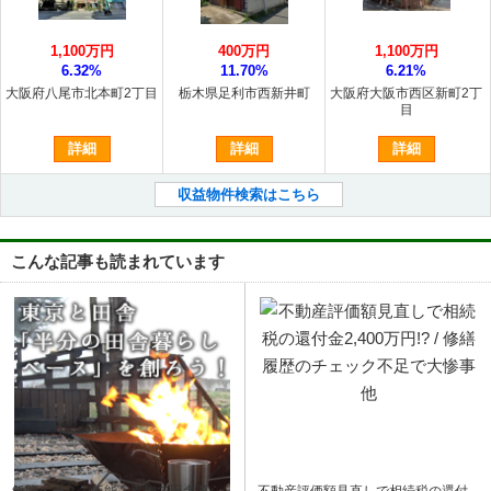
1,100万円
400万円
1,100万円
6.32%
11.70%
6.21%
大阪府八尾市北本町2丁目
栃木県足利市西新井町
大阪府大阪市西区新町2丁
目
詳細
詳細
詳細
収益物件検索はこちら
こんな記事も読まれています
飯能ベース｜飯能・青梅で田舎暮ら
不動産評価額見直しで相続税の還付