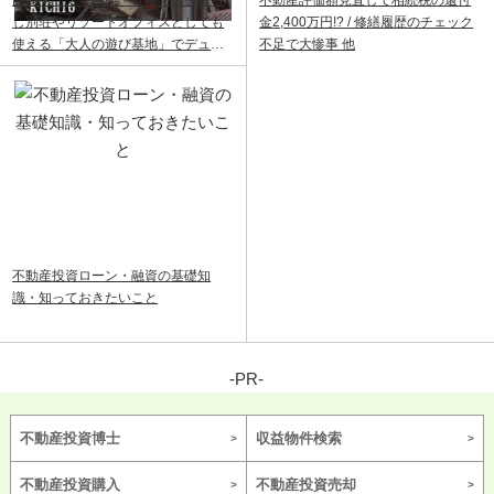
し別荘やリゾートオフィスとしても
金2,400万円!? / 修繕履歴のチェック
使える「大人の遊び基地」でデュア
不足で大惨事 他
ルライフ
不動産投資ローン・融資の基礎知
識・知っておきたいこと
-PR-
不動産投資博士
収益物件検索
不動産投資購入
不動産投資売却