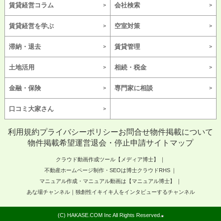
賃貸経営コラム
会社検索
賃貸経営を学ぶ
空室対策
滞納・退去
賃貸管理
土地活用
相続・税金
金融・保険
専門家に相談
口コミ大家さん
利用規約
プライバシーポリシー
お問合せ
物件掲載について
物件掲載希望
運営
退会・停止申請
サイトマップ
クラウド動画作成ツール【メディア博士】
不動産ホームページ制作・SEOは博士クラウドRHS
マニュアル作成・マニュアル動画は【マニュアル博士】
あな場チャンネル｜独創性イキイキ人をインタビューするチャンネル
(C) HAKASE.COM Inc All Rights Reserved.