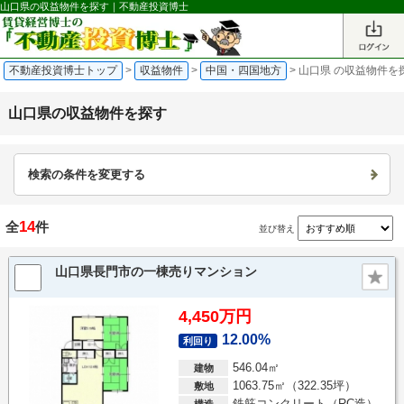
山口県の収益物件を探す｜不動産投資博士
不動産投資博士トップ
>
収益物件
>
中国・四国地方
>
山口県 の収益物件を
山口県の収益物件を探す
検索の条件を変更する
14
全
件
並び替え
山口県長門市の一棟売りマンション
4,450万円
12.00%
利回り
546.04㎡
建物
1063.75㎡（322.35坪）
敷地
鉄筋コンクリート（RC造）
構造