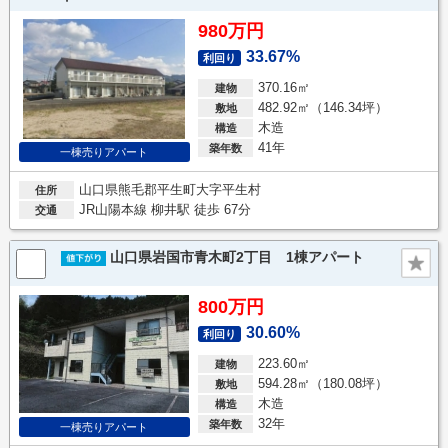
980万円
33.67%
利回り
370.16㎡
建物
482.92㎡（146.34坪）
敷地
木造
構造
41年
築年数
一棟売りアパート
山口県熊毛郡平生町大字平生村
住所
JR山陽本線 柳井駅 徒歩 67分
交通
山口県岩国市青木町2丁目 1棟アパート
800万円
30.60%
利回り
223.60㎡
建物
594.28㎡（180.08坪）
敷地
木造
構造
32年
築年数
一棟売りアパート