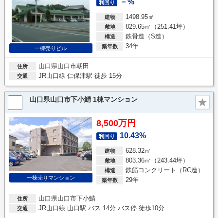
－%
利回り
1498.95㎡
建物
829.65㎡（251.41坪）
敷地
鉄骨造（S造）
構造
34年
築年数
一棟売りビル
山口県山口市朝田
住所
JR山口線 仁保津駅 徒歩 15分
交通
山口県山口市下小鯖 1棟マンション
8,500万円
10.43%
利回り
628.32㎡
建物
803.36㎡（243.44坪）
敷地
鉄筋コンクリート（RC造）
構造
一棟売りマンション
29年
築年数
山口県山口市下小鯖
住所
JR山口線 山口駅 バス 14分 バス停 徒歩10分
交通