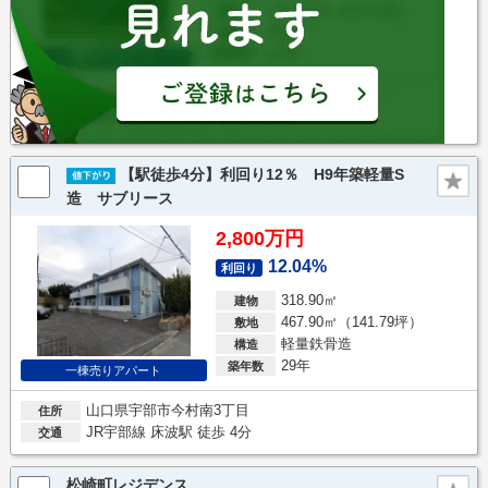
【駅徒歩4分】利回り12％ H9年築軽量S
造 サブリース
2,800万円
12.04%
利回り
318.90㎡
建物
467.90㎡（141.79坪）
敷地
軽量鉄骨造
構造
29年
築年数
一棟売りアパート
山口県宇部市今村南3丁目
住所
JR宇部線 床波駅 徒歩 4分
交通
松崎町レジデンス