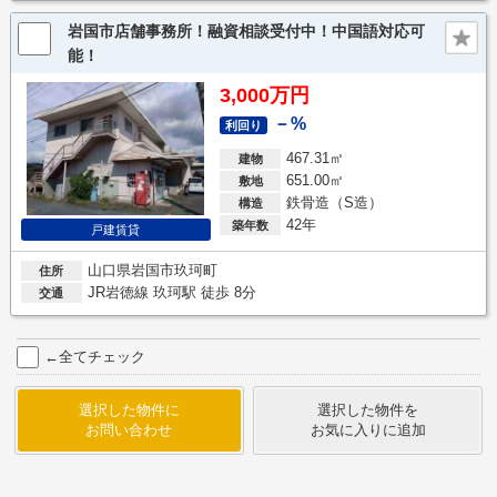
岩国市店舗事務所！融資相談受付中！中国語対応可
能！
3,000万円
－%
利回り
467.31㎡
建物
651.00㎡
敷地
鉄骨造（S造）
構造
42年
築年数
戸建賃貸
山口県岩国市玖珂町
住所
JR岩徳線 玖珂駅 徒歩 8分
交通
←全てチェック
選択した物件に
選択した物件を
お問い合わせ
お気に入りに追加