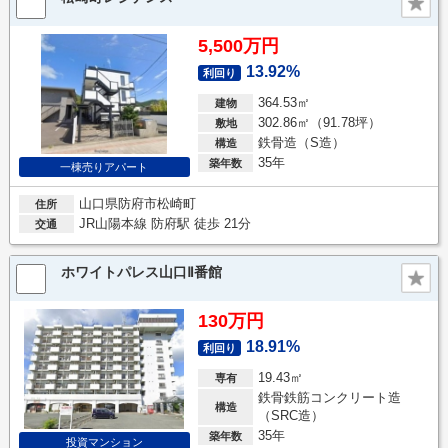
5,500万円
13.92%
利回り
364.53㎡
建物
302.86㎡（91.78坪）
敷地
鉄骨造（S造）
構造
35年
築年数
一棟売りアパート
山口県防府市松崎町
住所
JR山陽本線 防府駅 徒歩 21分
交通
ホワイトパレス山口Ⅱ番館
130万円
18.91%
利回り
19.43㎡
専有
鉄骨鉄筋コンクリート造
構造
（SRC造）
35年
築年数
投資マンション