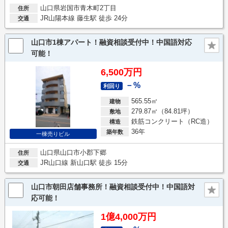
山口県岩国市青木町2丁目
住所
JR山陽本線 藤生駅 徒歩 24分
交通
山口市1棟アパート！融資相談受付中！中国語対応
可能！
6,500万円
－%
利回り
565.55㎡
建物
279.87㎡（84.81坪）
敷地
鉄筋コンクリート（RC造）
構造
36年
築年数
一棟売りビル
山口県山口市小郡下郷
住所
JR山口線 新山口駅 徒歩 15分
交通
山口市朝田店舗事務所！融資相談受付中！中国語対
応可能！
1億4,000万円