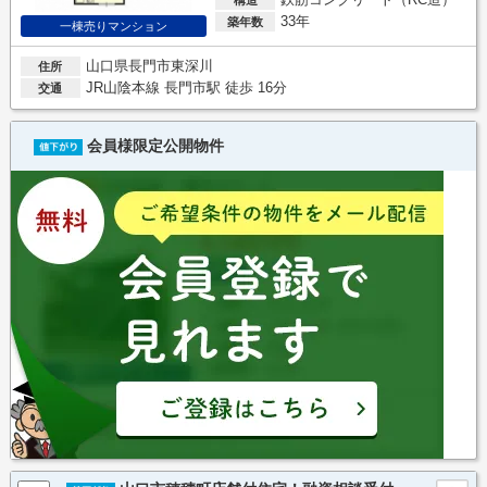
33年
築年数
一棟売りマンション
山口県長門市東深川
住所
JR山陰本線 長門市駅 徒歩 16分
交通
会員様限定公開物件