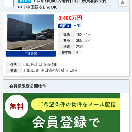
山口市穂積町店舗付住宅！融資相談受付
中！中国語＆EngOK！
6,400万円
－%
利回り
182.24㎡
建物
385.82㎡
敷地
木造
構造
4年
築年数
戸建賃貸
山口県山口市穂積町
住所
JR山口線 湯田温泉駅 徒歩 10分
交通
会員様限定公開物件