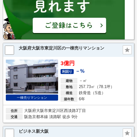
大阪府大阪市東淀川区の一棟売りマンション
3億円
－%
利回り
－㎡
建物
257.73㎡（78.1坪）
敷地
鉄骨造（S造）
構造
一棟売りマンション
6年
築年数
大阪府大阪市東淀川区西淡路3丁目
住所
阪急京都本線 淡路駅 徒歩 9分
交通
ビジネス新大阪