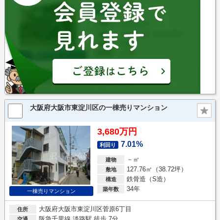
大阪府大阪市東淀川区の一棟売りマンション
3,680万円
7.01%
利回り
－㎡
建物
127.76㎡（38.72坪）
敷地
鉄骨造（S造）
構造
34年
築年数
一棟売りマンション
大阪府大阪市東淀川区菅原6丁目
住所
阪急千里線 淡路駅 徒歩 7分
交通