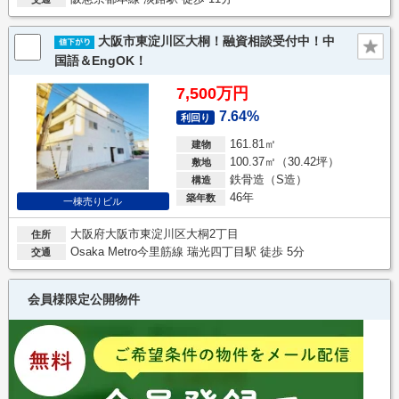
大阪市東淀川区大桐！融資相談受付中！中
国語＆EngOK！
7,500万円
7.64%
利回り
161.81㎡
建物
100.37㎡（30.42坪）
敷地
鉄骨造（S造）
構造
46年
築年数
一棟売りビル
大阪府大阪市東淀川区大桐2丁目
住所
Osaka Metro今里筋線 瑞光四丁目駅 徒歩 5分
交通
会員様限定公開物件