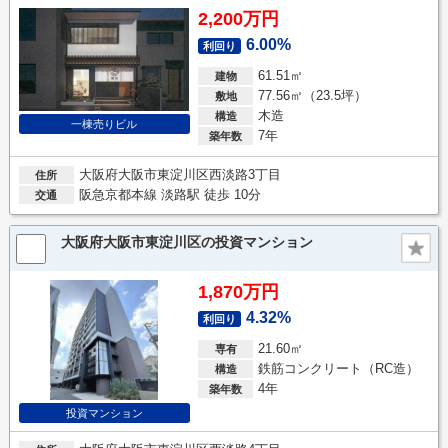
2,200万円
6.00%
利回り
61.51㎡
建物
77.56㎡（23.5坪）
敷地
木造
構造
一棟売りビル
7年
築年数
大阪府大阪市東淀川区西淡路3丁目
住所
阪急京都本線 淡路駅 徒歩 10分
交通
大阪府大阪市東淀川区の投資マンション
1,870万円
4.32%
利回り
21.60㎡
専有
鉄筋コンクリート（RC造）
構造
4年
築年数
投資マンション