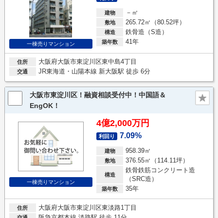
－㎡
建物
265.72㎡（80.52坪）
敷地
鉄骨造（S造）
構造
41年
築年数
一棟売りマンション
大阪府大阪市東淀川区東中島4丁目
住所
JR東海道・山陽本線 新大阪駅 徒歩 6分
交通
大阪市東淀川区！融資相談受付中！中国語＆
EngOK！
4億2,000万円
7.09%
利回り
958.39㎡
建物
376.55㎡（114.11坪）
敷地
鉄骨鉄筋コンクリート造
構造
（SRC造）
一棟売りマンション
35年
築年数
大阪府大阪市東淀川区東淡路1丁目
住所
阪急京都本線 淡路駅 徒歩 11分
交通