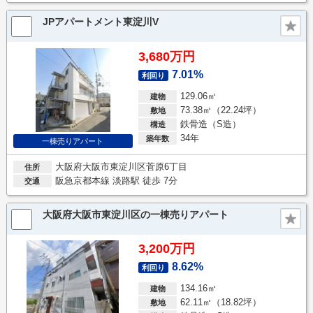
JPアパートメント東淀川V
3,680万円
7.01%
利回り
129.06㎡
建物
73.38㎡（22.24坪）
敷地
鉄骨造（S造）
構造
34年
築年数
一棟売りアパート
大阪府大阪市東淀川区菅原6丁目
住所
阪急京都本線 淡路駅 徒歩 7分
交通
大阪府大阪市東淀川区の一棟売りアパート
3,200万円
8.62%
利回り
134.16㎡
建物
62.11㎡（18.82坪）
敷地