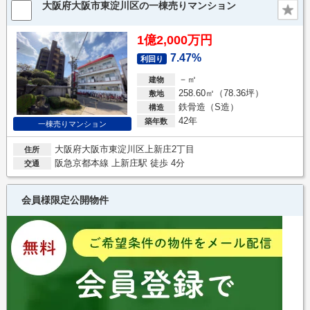
大阪府大阪市東淀川区の一棟売りマンション
1億2,000万円
7.47%
利回り
－㎡
建物
258.60㎡（78.36坪）
敷地
鉄骨造（S造）
構造
42年
築年数
一棟売りマンション
大阪府大阪市東淀川区上新庄2丁目
住所
阪急京都本線 上新庄駅 徒歩 4分
交通
会員様限定公開物件