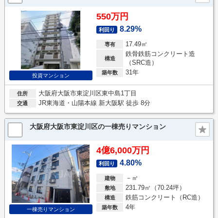
550万円
8.29%
利回り
17.49㎡
専有
鉄骨鉄筋コンクリート造
構造
（SRC造）
31年
築年数
投資マンション
大阪府大阪市東淀川区東中島1丁目
住所
JR東海道・山陽本線 新大阪駅 徒歩 8分
交通
大阪府大阪市東淀川区の一棟売りマンション
4億6,000万円
4.80%
利回り
－㎡
建物
231.79㎡（70.24坪）
敷地
鉄筋コンクリート（RC造）
構造
4年
築年数
一棟売りマンション