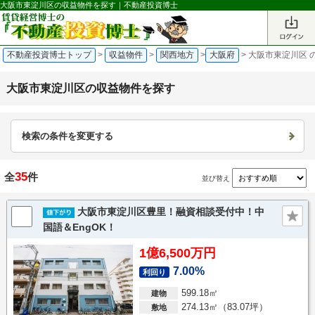
大阪市東淀川区の収益物件を探す｜不動産投資博士
不動産投資博士トップ
>
収益物件
>
関西地方
>
大阪府
>
大阪市東淀川区 
大阪市東淀川区の収益物件を探す
検索の条件を変更する
35
全
件
並び替え
大阪市東淀川区豊里！融資相談受付中！中
国語＆EngOK！
1億6,500万円
7.00%
利回り
599.18㎡
建物
274.13㎡（83.07坪）
敷地