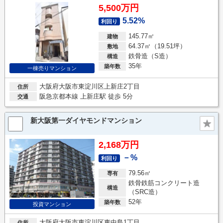
5,500万円
5.52%
利回り
145.77㎡
建物
64.37㎡（19.51坪）
敷地
鉄骨造（S造）
構造
35年
築年数
一棟売りマンション
大阪府大阪市東淀川区上新庄2丁目
住所
阪急京都本線 上新庄駅 徒歩 5分
交通
新大阪第一ダイヤモンドマンション
2,168万円
－%
利回り
79.56㎡
専有
鉄骨鉄筋コンクリート造
構造
（SRC造）
52年
築年数
投資マンション
大阪府大阪市東淀川区東中島1丁目
住所