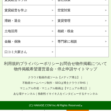
賃貸経営を学ぶ
空室対策
滞納・退去
賃貸管理
土地活用
相続・税金
金融・保険
専門家に相談
口コミ大家さん
利用規約
プライバシーポリシー
お問合せ
物件掲載について
物件掲載希望
運営
退会・停止申請
サイトマップ
クラウド動画作成ツール【メディア博士】
不動産ホームページ制作・SEOは博士クラウドRHS
マニュアル作成・マニュアル動画は【マニュアル博士】
あな場チャンネル｜独創性イキイキ人をインタビューするチャンネル
(C) HAKASE.COM Inc All Rights Reserved.