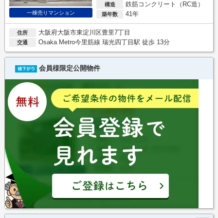
鉄筋コンクリート（RC造）
構造
一棟売りマンション
41年
築年数
大阪府大阪市東淀川区豊里7丁目
住所
Osaka Metro今里筋線 瑞光四丁目駅 徒歩 13分
交通
会員様限定公開物件