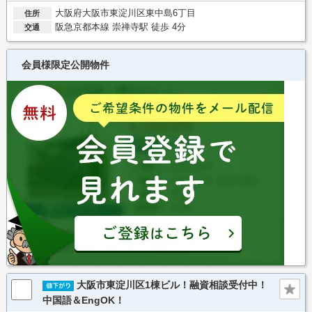
大阪府大阪市東淀川区東中島6丁目
住所
阪急京都本線 崇禅寺駅 徒歩 4分
交通
会員様限定公開物件
大阪市東淀川区1棟ビル！融資相談受付中！
中国語＆EngOK！