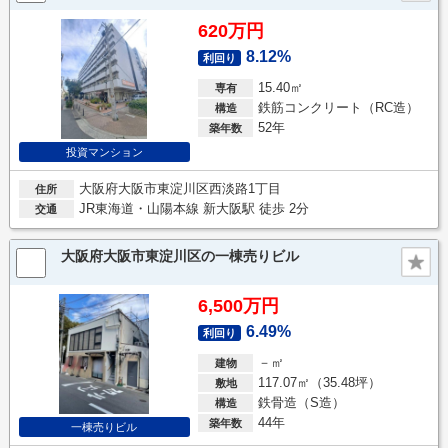
620万円
8.12%
利回り
15.40㎡
専有
鉄筋コンクリート（RC造）
構造
52年
築年数
投資マンション
大阪府大阪市東淀川区西淡路1丁目
住所
JR東海道・山陽本線 新大阪駅 徒歩 2分
交通
大阪府大阪市東淀川区の一棟売りビル
6,500万円
6.49%
利回り
－㎡
建物
117.07㎡（35.48坪）
敷地
鉄骨造（S造）
構造
44年
築年数
一棟売りビル