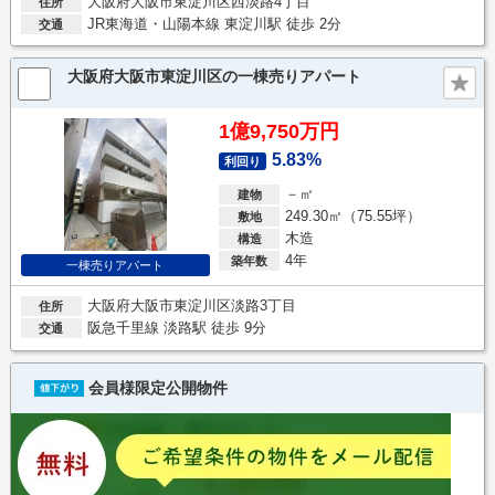
大阪府大阪市東淀川区西淡路4丁目
住所
JR東海道・山陽本線 東淀川駅 徒歩 2分
交通
大阪府大阪市東淀川区の一棟売りアパート
1億9,750万円
5.83%
利回り
－㎡
建物
249.30㎡（75.55坪）
敷地
木造
構造
4年
築年数
一棟売りアパート
大阪府大阪市東淀川区淡路3丁目
住所
阪急千里線 淡路駅 徒歩 9分
交通
会員様限定公開物件