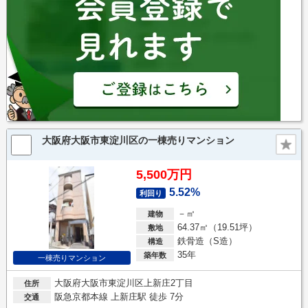
大阪府大阪市東淀川区の一棟売りマンション
5,500万円
5.52%
利回り
－㎡
建物
64.37㎡（19.51坪）
敷地
鉄骨造（S造）
構造
35年
築年数
一棟売りマンション
大阪府大阪市東淀川区上新庄2丁目
住所
阪急京都本線 上新庄駅 徒歩 7分
交通