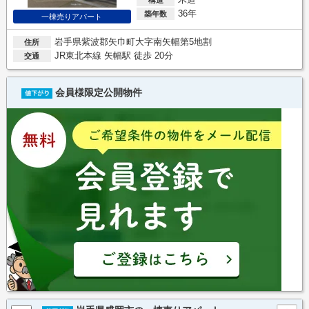
36年
築年数
一棟売りアパート
岩手県紫波郡矢巾町大字南矢幅第5地割
住所
JR東北本線 矢幅駅 徒歩 20分
交通
会員様限定公開物件