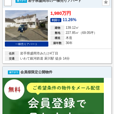
岩手県盛岡市の一棟売りアパート
1,980万円
11.26%
利回り
139.12㎡
建物
227.85㎡（69.05坪）
敷地
木造
構造
36年
築年数
一棟売りアパート
岩手県盛岡市みたけ4丁目
住所
いわて銀河鉄道 厨川駅 徒歩 14分
交通
会員様限定公開物件