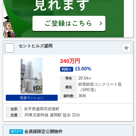
セントヒルズ盛岡
240万円
15.00%
利回り
20.54㎡
専有
鉄骨鉄筋コンクリート造
構造
（SRC造）
36年
築年数
投資マンション
岩手県盛岡市紺屋町
住所
JR東北新幹線 盛岡駅 徒歩 22分
交通
会員様限定公開物件