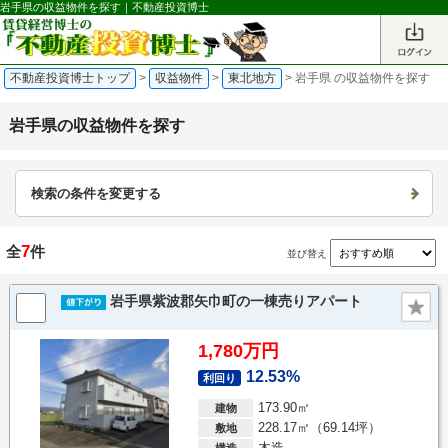
岩手県の収益物件を探す｜不動産投資博士
不動産投資博士トップ
>
収益物件
>
東北地方
>
岩手県 の収益物件を探す
岩手県の収益物件を探す
検索の条件を変更する
7
全
件
並び替え
岩手県紫波郡矢巾町の一棟売りアパート
1,780万円
12.53%
利回り
173.90㎡
建物
228.17㎡（69.14坪）
敷地
木造
構造