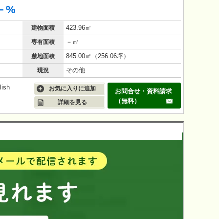
－%
423.96㎡
建物面積
－㎡
専有面積
845.00㎡（256.06坪）
敷地面積
その他
現況
ish
お気に入りに追加
お問合せ・資料請求
（無料）
詳細を見る