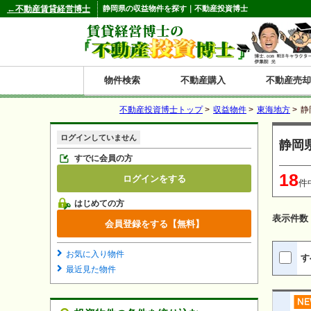
←不動産賃貸経営博士
静岡県の収益物件を探す｜不動産投資博士
物件検索
不動産購入
不動産売却
不動産投資博士トップ
>
収益物件
>
東海地方
>
静
都道府県別の収益物件一覧
ログインしていません
静岡
北
東
関
信
東
関
中
九
神奈川
和歌山
鹿児島
青森
秋田
岩手
宮城
山形
福島
東京
埼玉
千葉
茨城
栃木
群馬
新潟
富山
石川
福井
長野
山梨
静岡
愛知
岐阜
三重
大阪
兵庫
京都
滋賀
奈良
鳥取
岡山
島根
広島
山口
香川
徳島
愛媛
高知
福岡
佐賀
長崎
熊本
大分
宮崎
沖縄
すでに会員の方
18
ログインをする
海
北
東
州・
海
西
国・
州
件
はじめての方
道
北
四
表示件数
会員登録をする【無料】
陸
国
お気に入り物件
す
最近見た物件