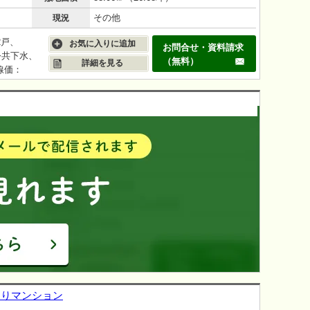
その他
現況
2戸、
お気に入りに追加
お問合せ・資料請求
公共下水、
（無料）
詳細を見る
線価：
棟売りマンション