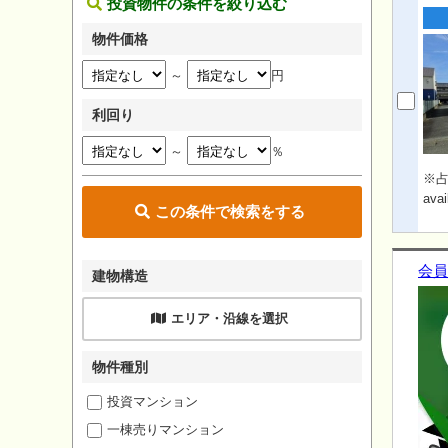
投資物件の条件を絞り込む
物件価格
～
円
利回り
～
％
※占
avai
この条件で検索をする
会員
建物構造
エリア・沿線を選択
物件種別
投資マンション
一棟売りマンション