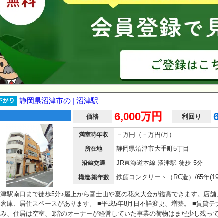
静岡県沼津市の | 沼津駅
6,000万円
価格
利回り
－万円（－万円/月）
満室時年収
静岡県沼津市大手町5丁目
所在地
JR東海道本線 沼津駅 徒歩 5分
沿線交通
構造/築年数
沼津駅南口まで徒歩5分♪屋上から富士山や夏の花火大会が鑑賞できます。店舗
倉庫、居住スペースがあります。 ■平成5年8月日不詳変更、増築。 ■賃貸テ
済み、住居は空室、1階のオーナーが経営していた事業の荷物はまだ少し残っ