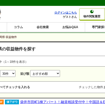
ログインはこちら
物件閲覧履歴
ゲストさん
コラム
会社検索
お悩みQ&A
専門家探
大家さんコラム
賃貸経営コラム
購入コラム
売却コラム
岡県 収益物件
種別から収益物件を探す
利回りから収益物件を探す
県の収益物件を探す
一棟売りマンション
一棟売りアパート
ホテルペンション
投資マンション
一棟売りビル
店舗・事務所
賃貸併用住宅
工場・倉庫
戸建賃貸
新築住宅
土地
利回り10%以上
利回り11%以上
利回り12%以上
利回り13%以上
利回り14%以上
利回り15%以上
利回り16%以上
利回り7%以上
利回り8%以上
利回り9%以上
中（1～18件を表示）
並び順
べてチェックを入れる
チェックした物件
袋井市田町1棟アパート！融資相談受付中！中国語＆Eng