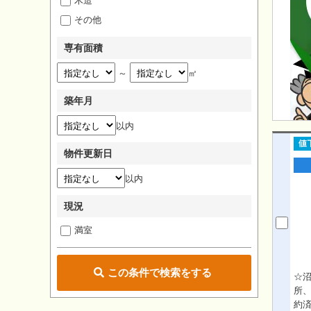
木造
その他
専有面積
～
㎡
築年月
以内
物件更新日
以内
現況
満室
この条件で検索をする
☆
所、
約