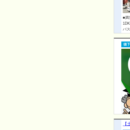
■満
1D
バス
66
【