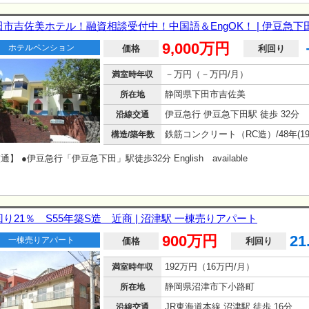
間取りは現況優先です。（店舗、貸事務所、倉庫、居住スペースがあります。）
部エリア最大級の不動産情報】 戸建・マンション・土地・リフォームも私たち
田市吉佐美ホテル！融資相談受付中！中国語＆EngOK！ | 伊豆急下
。 かんたん来場予約「LINE」でお申込み可能。 「これから見学できますか
9,000万円
ホテルペンション
良い物件ありますか？」 お客様のニーズ合わせて対応します。 小さなお子様
価格
利回り
夫！特設キッズスペースあります。
－万円（－万円/月）
満室時年収
静岡県下田市吉佐美
所在地
伊豆急行 伊豆急下田駅 徒歩 32分
沿線交通
構造/築年数
通】 ●伊豆急行「伊豆急下田」駅徒歩32分 English available
り21％ S55年築S造 近商 | 沼津駅 一棟売りアパート
900万円
21
一棟売りアパート
価格
利回り
192万円（16万円/月）
満室時年収
静岡県沼津市下小路町
所在地
JR東海道本線 沼津駅 徒歩 16分
沿線交通