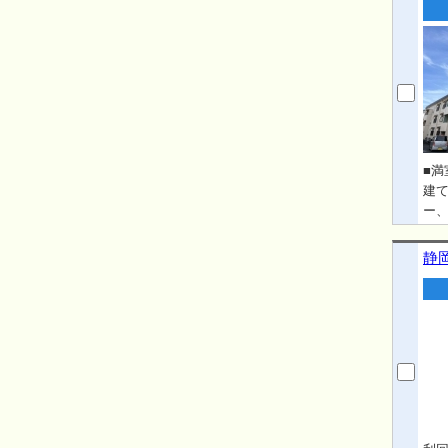
■満
建て
ー
平米
×1
静
浸水