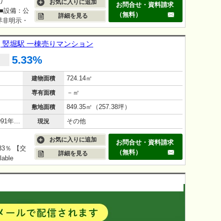
り
お気に入りに追加
お問合せ・資料請求
 ■設備：公
（無料）
詳細を見る
境界非明示・
住所部分に
ｍ～3.0
| 竪堀駅 一棟売りマンション
須でござい
5.33%
724.14㎡
建物面積
－㎡
専有面積
849.35㎡（257.38坪）
敷地面積
鉄筋コンクリート（RC造）/35年(1991年1月)
その他
現況
お気に入りに追加
お問合せ・資料請求
3％ 【交
（無料）
詳細を見る
ble