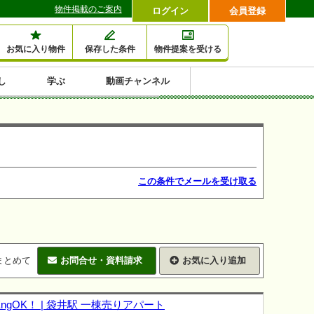
物件掲載のご案内
ログイン
会員登録
お気に入り物件
保存した条件
物件提案を受ける
し
学ぶ
動画チャンネル
セミナー情報検索
滞納・退去
相続・税金
金融・保険
空室対策
賃貸管理
土地活用
口コミ
特集から収益物件を探す
1,000万円以下小額投
早い者勝ち東京23区
10%以上アパート投
現況満室で安心物件
人気の築浅・新築物
資
資
件
内
この条件でメールを受け取る
まとめて
お問合せ・資料請求
お気に入り追加
OK！ | 袋井駅 一棟売りアパート