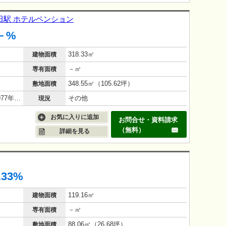
 【静岡県
に全部お
田駅 ホテルペンション
？」 「他に
－%
がいても大
318.33㎡
建物面積
－㎡
専有面積
348.55㎡（105.62坪）
敷地面積
鉄筋コンクリート（RC造）/48年(1977年9月)
その他
現況
お気に入りに追加
お問合せ・資料請求
（無料）
詳細を見る
.33%
119.16㎡
建物面積
－㎡
専有面積
88.06㎡（26.68坪）
敷地面積