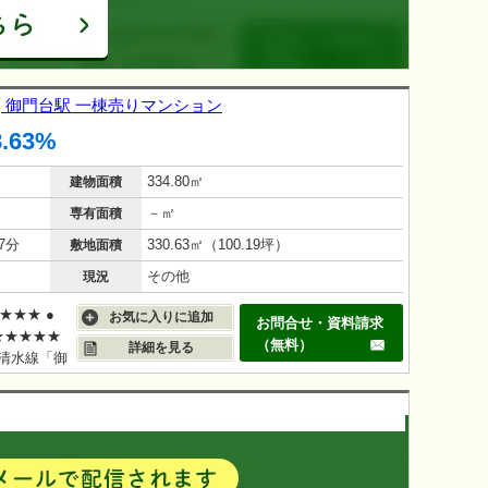
| 御門台駅 一棟売りマンション
8.63%
334.80㎡
建物面積
－㎡
専有面積
7分
330.63㎡（100.19坪）
敷地面積
その他
現況
★★★ ●
お気に入りに追加
お問合せ・資料請求
★★★★★
（無料）
詳細を見る
岡清水線「御