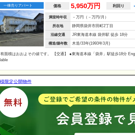
5,950万円
一棟売りアパート
価格
利回り
－万円（－万円/月）
満室時年収
静岡県袋井市田町2丁目
所在地
JR東海道本線 袋井駅 徒歩 18分
沿線交通
木造/33年(1993年3月)
構造/築年数
有面積はおおよその値です。 【交通】 ●東海道本線「袋井」駅徒歩18分 Engl
lable
様限定公開物件