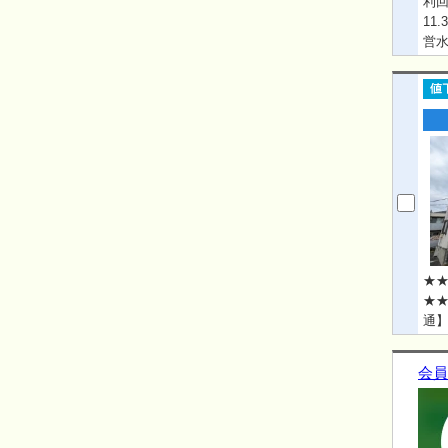
利回
11
営水
現
つい
ｍ
ます
★★
★★
通】
会員