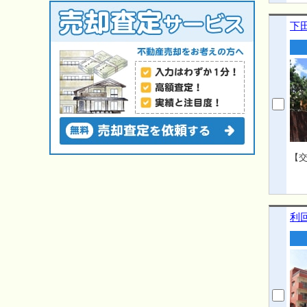
■
東
下
任せ
も
丈
【交
利回