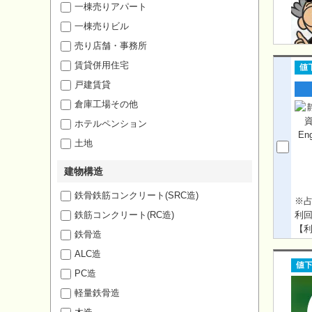
一棟売りアパート
一棟売りビル
売り店舗・事務所
賃貸併用住宅
戸建賃貸
倉庫工場その他
ホテルペンション
土地
建物構造
鉄骨鉄筋コンクリート(SRC造)
※占
鉄筋コンクリート(RC造)
利回
【利
鉄骨造
門台」
ALC造
PC造
軽量鉄骨造