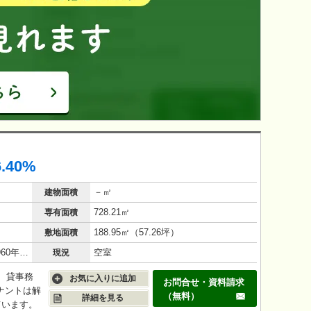
6.40%
－㎡
建物面積
728.21㎡
専有面積
188.95㎡（57.26坪）
敷地面積
鉄筋コンクリート（RC造）/65年(1960年12月)
空室
現況
、貸事務
お気に入りに追加
お問合せ・資料請求
ナントは解
（無料）
詳細を見る
ています。