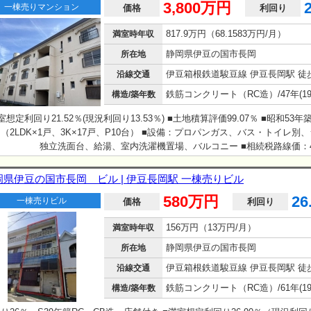
3,800万円
一棟売りマンション
価格
利回り
817.9万円（68.1583万円/月）
満室時年収
静岡県伊豆の国市長岡
所在地
伊豆箱根鉄道駿豆線 伊豆長岡駅 徒歩
沿線交通
構造/築年数
室想定利回り21.52％(現況利回り13.53％) ■土地積算評価99.07％ ■昭和53年
（2LDK×1戸、3K×17戸、P10台） ■設備：プロパンガス、バス・トイレ別
、 独立洗面台、給湯、室内洗濯機置場、バルコニー ■相続税路線価：450
 ■現況有姿・公簿売買 ・附属建物がございます。（物置×4（計50.00平米
（6.86平米）） ・プロパンガス契約については、継承必須でございます。 ・
岡県伊豆の国市長岡 ビル | 伊豆長岡駅 一棟売りビル
想定区域（0.5ｍ～3.0ｍ未満）に該当しております。
580万円
26
一棟売りビル
価格
利回り
156万円（13万円/月）
満室時年収
静岡県伊豆の国市長岡
所在地
伊豆箱根鉄道駿豆線 伊豆長岡駅 徒歩
沿線交通
構造/築年数