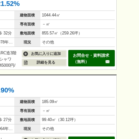
21.52%
1044.44㎡
建物面積
－㎡
専有面積
 32分
855.57㎡（259.26坪）
敷地面積
鉄筋コンクリート（RC造）/47年(1978年9月)
その他
現況
築RC造3階
お気に入りに追加
お問合せ・資料請求
、シャワ
（無料）
詳細を見る
00円/
）、ポンプ室
本物件は、
.90%
185.09㎡
建物面積
－㎡
専有面積
 27分
99.40㎡（30.12坪）
敷地面積
鉄筋コンクリート（RC造）/61年(1964年10月)
その他
現況