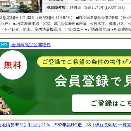
鉄骨造（S造）/46年(1980年8月)
構造/築年数
室想定利回り21.33％（現況利回り10.67％） ■昭和55年築鉄骨造2階建（1K×
K×2戸） ■JR東海道本線「沼津」駅 徒歩16分 ■設備：公営水道、都市ガス、
・トイレ別、給湯、室内洗濯機置場、バルコニー ■近隣商業地域 ■相続税路
000円/平米 ■境界非明示・現況有姿・公簿売買
会員様限定公開物件
土地積算99％】利回り21％ S53年築RC造 3K | 伊豆長岡駅 一