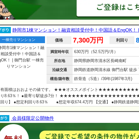
静岡市1棟マンション！融資相談受付中！中国語＆EngOK！ 
7,300万円
一棟売りマンション
価格
利回り
630万円（52.5万円/月）
満室時年収
静岡県静岡市清水区長崎南町
所在地
静岡鉄道静岡清水線 御門台駅 徒歩 
沿線交通
鉄骨造（S造）/39年(1987年3月)
構造/築年数
有面積はおおよその値です。 ★★★オススメポイント★★★★★★★★★★
り8.63％！ ●最寄り駅徒歩7分！ ★★★★★★★★★★★★★★★★★★★
回り】 ●想定利回り8.63％ ●想定年収674.4万円 【交通】 ●静岡鉄道静
駅徒歩7分 English available
会員様限定公開物件