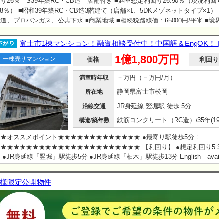
り26％ S39年築RC・CB造 店舗付き ■満室想定利回り26.90％（現況利回
.38％） ■昭和39年築RC・CB造3階建て（店舗×1、5DKメゾネットタイプ×1）
道、プロパンガス、公共下水 ■商業地域 ■相続税路線価：65000円/平米 ■
況有姿・公簿売買 ・本物件は、連棟式建物でございます。（再建築不可） ・
ては、室内リフォーム必須でございます。 ・本物件は、洪水浸水想定区域(0.5
富士市1棟マンション！融資相談受付中！中国語＆EngOK！ 
未満)に該当しております。 ・本物件のプロパンガス契約については、継承必
1億1,800万円
一棟売りマンション
。 ★おすすめ物件はこちら★https://lin…
価格
利回り
－万円（－万円/月）
満室時年収
静岡県富士市松岡
所在地
JR身延線 竪堀駅 徒歩 5分
沿線交通
構造/築年数
★オススメポイント★★★★★★★★★★★★★ ●最寄り駅徒歩5分！
★★★★★★★★★★★★★★★★★★★★★★ 【利回り】 ●想定利回り5.3
 ●JR身延線「竪堀」駅徒歩5分 ●JR身延線「柚木」駅徒歩13分 English availa
様限定公開物件