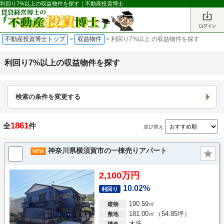
利回り7%以上の収益物件を探す｜不動産投資博士
不動産投資博士トップ
>
収益物件
>
利回り7%以上 の収益物件を探す
利回り7%以上の収益物件を探す
検索の条件を変更する
1861
全
件
並び替え
神奈川県横須賀市の一棟売りアパート
2,100万円
10.02%
利回り
190.59㎡
建物
181.00㎡（54.85坪）
敷地
木造
構造