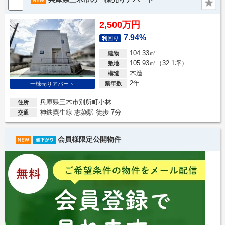
2,500万円
7.94%
利回り
104.33㎡
建物
105.93㎡（32.1坪）
敷地
木造
構造
2年
築年数
一棟売りアパート
兵庫県三木市別所町小林
住所
神鉄粟生線 志染駅 徒歩 7分
交通
会員様限定公開物件