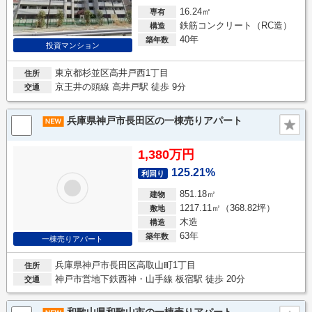
16.24㎡
専有
鉄筋コンクリート（RC造）
構造
40年
築年数
投資マンション
東京都杉並区高井戸西1丁目
住所
京王井の頭線 高井戸駅 徒歩 9分
交通
兵庫県神戸市長田区の一棟売りアパート
1,380万円
125.21%
利回り
851.18㎡
建物
1217.11㎡（368.82坪）
敷地
木造
構造
63年
築年数
一棟売りアパート
兵庫県神戸市長田区高取山町1丁目
住所
神戸市営地下鉄西神・山手線 板宿駅 徒歩 20分
交通