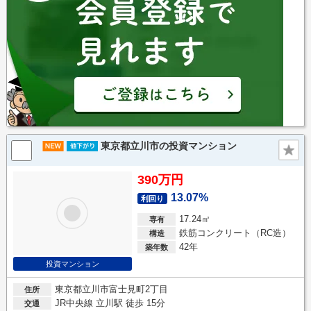
東京都立川市の投資マンション
390万円
13.07%
利回り
17.24㎡
専有
鉄筋コンクリート（RC造）
構造
42年
築年数
投資マンション
東京都立川市富士見町2丁目
住所
JR中央線 立川駅 徒歩 15分
交通