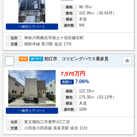
96.78㎡
建物
101.99㎡（30.91坪）
敷地
木造
構造
9年
築年数
一棟売りアパート
神奈川県横浜市保土ケ谷区鎌谷町
住所
相鉄本線 星川駅 徒歩 17分
交通
狛江市 コリビングハウス喜多見
7,570万円
7.06%
利回り
122.18㎡
建物
175.30㎡（53.12坪）
敷地
木造
構造
10年
築年数
一棟売りアパート
東京都狛江市東野川1丁目
住所
小田急小田原線 喜多見駅 徒歩 11分
交通