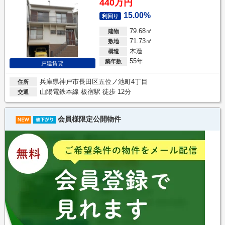
440万円
15.00%
利回り
79.68㎡
建物
71.73㎡
敷地
木造
構造
55年
築年数
戸建賃貸
兵庫県神戸市長田区五位ノ池町4丁目
住所
山陽電鉄本線 板宿駅 徒歩 12分
交通
会員様限定公開物件