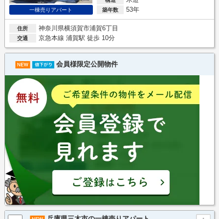
53年
築年数
一棟売りアパート
神奈川県横須賀市浦賀6丁目
住所
京急本線 浦賀駅 徒歩 10分
交通
会員様限定公開物件
兵庫県三木市の一棟売りアパート