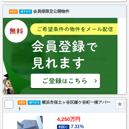
会員様限定公開物件
横浜市保土ヶ谷区鎌ケ谷町一棟アパー
ト
4,250万円
7.31%
利回り