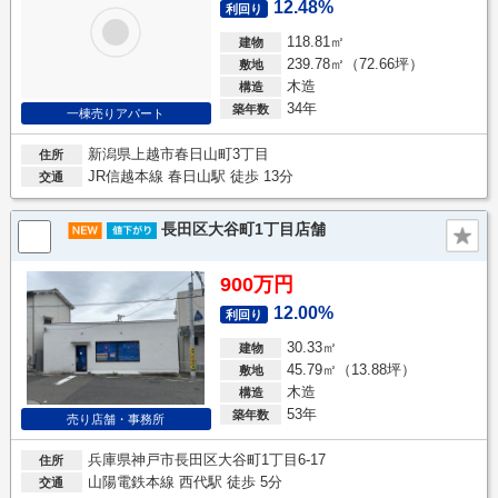
12.48%
利回り
118.81㎡
建物
239.78㎡（72.66坪）
敷地
木造
構造
34年
築年数
一棟売りアパート
新潟県上越市春日山町3丁目
住所
JR信越本線 春日山駅 徒歩 13分
交通
長田区大谷町1丁目店舗
900万円
12.00%
利回り
30.33㎡
建物
45.79㎡（13.88坪）
敷地
木造
構造
53年
築年数
売り店舗・事務所
兵庫県神戸市長田区大谷町1丁目6-17
住所
山陽電鉄本線 西代駅 徒歩 5分
交通