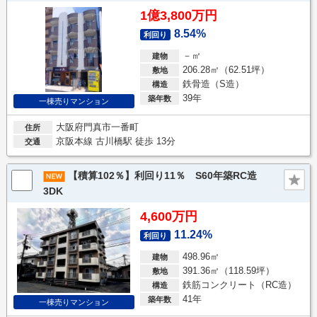
1億3,800万円
8.54%
利回り
－㎡
建物
206.28㎡（62.51坪）
敷地
鉄骨造（S造）
構造
39年
築年数
一棟売りマンション
大阪府門真市一番町
住所
京阪本線 古川橋駅 徒歩 13分
交通
【積算102％】利回り11％ S60年築RC造
3DK
4,600万円
11.24%
利回り
498.96㎡
建物
391.36㎡（118.59坪）
敷地
鉄筋コンクリート（RC造）
構造
41年
築年数
一棟売りマンション