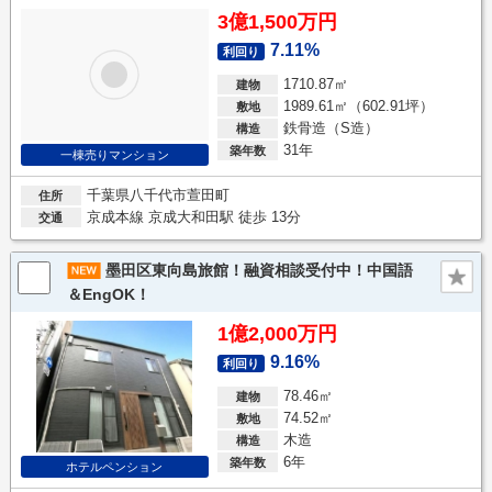
3億1,500万円
7.11%
利回り
1710.87㎡
建物
1989.61㎡（602.91坪）
敷地
鉄骨造（S造）
構造
31年
築年数
一棟売りマンション
千葉県八千代市萱田町
住所
京成本線 京成大和田駅 徒歩 13分
交通
墨田区東向島旅館！融資相談受付中！中国語
＆EngOK！
1億2,000万円
9.16%
利回り
78.46㎡
建物
74.52㎡
敷地
木造
構造
6年
築年数
ホテルペンション