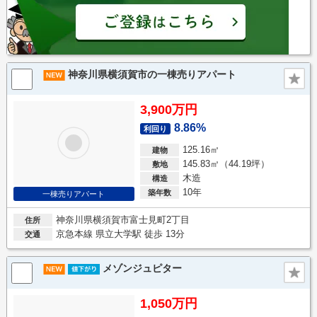
神奈川県横須賀市の一棟売りアパート
3,900万円
8.86%
利回り
125.16㎡
建物
145.83㎡（44.19坪）
敷地
木造
構造
10年
築年数
一棟売りアパート
神奈川県横須賀市富士見町2丁目
住所
京急本線 県立大学駅 徒歩 13分
交通
メゾンジュピター
1,050万円