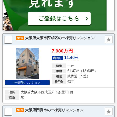
大阪府大阪市西成区の一棟売りマンション
7,980万円
11.40%
利回り
－㎡
建物
61.47㎡（18.63坪）
敷地
鉄骨造（S造）
構造
42年
築年数
一棟売りマンション
大阪府大阪市西成区天下茶屋1丁目
住所
駅
交通
大阪府門真市の一棟売りマンション