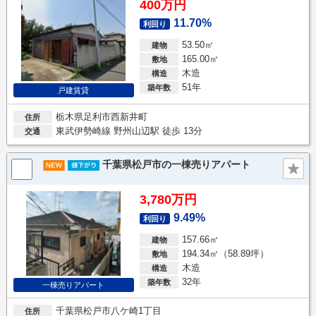
400万円
11.70%
利回り
53.50㎡
建物
165.00㎡
敷地
木造
構造
51年
築年数
戸建賃貸
栃木県足利市西新井町
住所
東武伊勢崎線 野州山辺駅 徒歩 13分
交通
千葉県松戸市の一棟売りアパート
3,780万円
9.49%
利回り
157.66㎡
建物
194.34㎡（58.89坪）
敷地
木造
構造
32年
築年数
一棟売りアパート
千葉県松戸市八ケ崎1丁目
住所