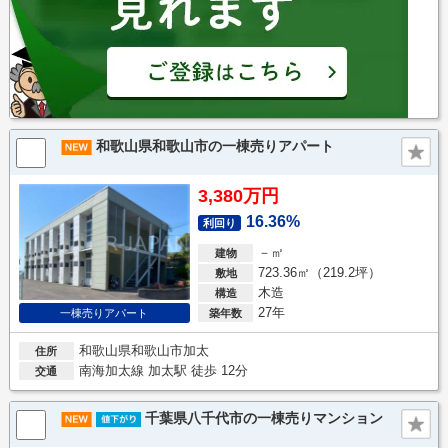
和歌山県和歌山市の一棟売りアパート
3,380万円
16.36%
利回り
－㎡
建物
723.36㎡（219.2坪）
敷地
木造
構造
27年
一棟売りアパート
築年数
和歌山県和歌山市加太
住所
南海加太線 加太駅 徒歩 12分
交通
千葉県八千代市の一棟売りマンション