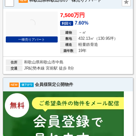
和歌山県和歌山市の一棟売りアパート
7,500万円
7.60%
利回り
－㎡
建物
432.13㎡（130.95坪）
敷地
一棟売りアパート
軽量鉄骨造
構造
19年
築年数
和歌山県和歌山市中島
住所
JR紀勢本線 宮前駅 徒歩 8分
交通
会員様限定公開物件