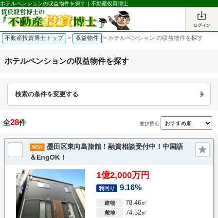
ホテルペンションの収益物件を探す｜不動産投資博士
不動産投資博士トップ
>
収益物件
>
ホテルペンション の収益物件を探す
ホテルペンションの収益物件を探す
検索の条件を変更する
28
全
件
並び替え
墨田区東向島旅館！融資相談受付中！中国語
＆EngOK！
1億2,000万円
9.16%
利回り
78.46㎡
建物
74.52㎡
敷地