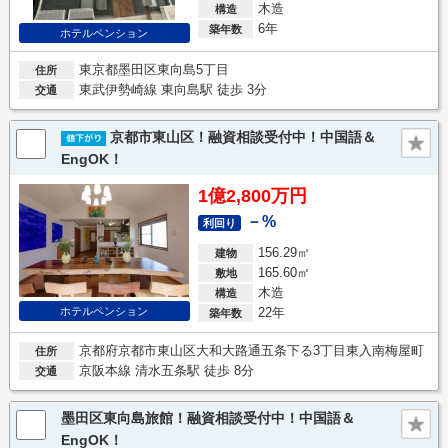
木造
構造
6年
築年数
ホテルペンション
東京都墨田区東向島5丁目
住所
東武伊勢崎線 東向島駅 徒歩 3分
交通
京都市東山区！融資相談受付中！中国語＆
EngOK！
1億2,800万円
－%
利回り
156.29㎡
建物
165.60㎡
敷地
木造
構造
ホテルペンション
22年
築年数
京都府京都市東山区大和大路通五条下る3丁目東入南梅屋町
住所
京阪本線 清水五条駅 徒歩 8分
交通
墨田区東向島旅館！融資相談受付中！中国語＆
EngOK！