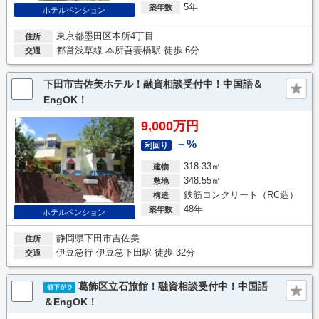
5年
築年数
ホテルペンション
東京都墨田区本所4丁目
住所
都営浅草線 本所吾妻橋駅 徒歩 6分
交通
下田市吉佐美ホテル！融資相談受付中！中国語＆
EngOK！
9,000万円
－%
利回り
318.33㎡
建物
348.55㎡
敷地
鉄筋コンクリート（RC造）
構造
48年
築年数
ホテルペンション
静岡県下田市吉佐美
住所
伊豆急行 伊豆急下田駅 徒歩 32分
交通
葛飾区立石旅館！融資相談受付中！中国語
＆EngOK！