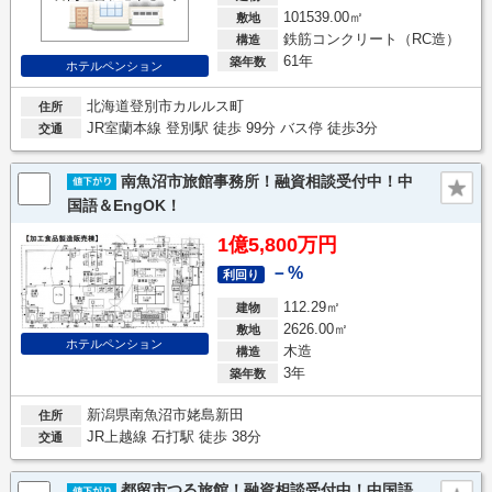
101539.00㎡
敷地
鉄筋コンクリート（RC造）
構造
61年
築年数
ホテルペンション
北海道登別市カルルス町
住所
JR室蘭本線 登別駅 徒歩 99分 バス停 徒歩3分
交通
南魚沼市旅館事務所！融資相談受付中！中
国語＆EngOK！
1億5,800万円
－%
利回り
112.29㎡
建物
2626.00㎡
敷地
ホテルペンション
木造
構造
3年
築年数
新潟県南魚沼市姥島新田
住所
JR上越線 石打駅 徒歩 38分
交通
都留市つる旅館！融資相談受付中！中国語