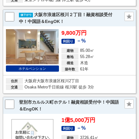
大阪市浪速区桜川２丁目！融資相談受付
中！中国語＆EngOK！
9,800万円
－%
利回り
85.00㎡
建物
55.28㎡
敷地
木造
構造
ホテルペンション
61年
築年数
大阪府大阪市浪速区桜川2丁目
住所
Osaka Metro千日前線 桜川駅 徒歩 3分
交通
登別市カルルス町ホテル！融資相談受付中！中国語
＆EngOK！
1億5,000万円
－%
利回り
3726.41㎡
建物