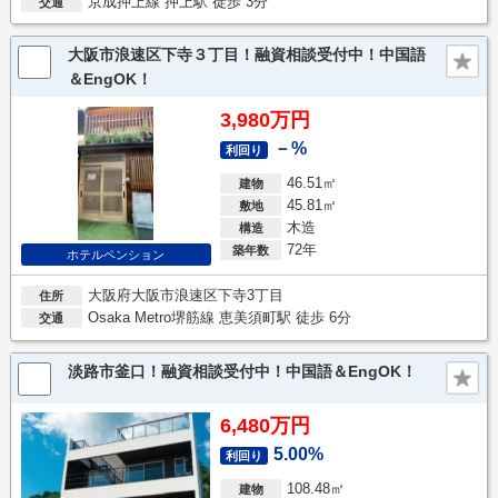
京成押上線 押上駅 徒歩 3分
交通
大阪市浪速区下寺３丁目！融資相談受付中！中国語
＆EngOK！
3,980万円
－%
利回り
46.51㎡
建物
45.81㎡
敷地
木造
構造
72年
築年数
ホテルペンション
大阪府大阪市浪速区下寺3丁目
住所
Osaka Metro堺筋線 恵美須町駅 徒歩 6分
交通
淡路市釜口！融資相談受付中！中国語＆EngOK！
6,480万円
5.00%
利回り
108.48㎡
建物