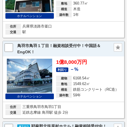
360.77㎡
敷地
木造
構造
1年
築年数
ホテルペンション
兵庫県淡路市釜口
住所
駅
交通
鳥羽市鳥羽１丁目！融資相談受付中！中国語＆
EngOK！
1億8,000万円
－%
利回り
6168.54㎡
建物
1549.62㎡
敷地
鉄筋コンクリート（RC造）
構造
59年
築年数
ホテルペンション
三重県鳥羽市鳥羽1丁目
住所
近鉄志摩線 鳥羽駅 徒歩 2分
交通
耶麻郡北塩原村ホテル！融資相談受付中！