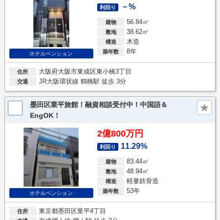
－%
利回り
56.84㎡
建物
38.62㎡
敷地
木造
構造
8年
築年数
ホテルペンション
大阪府大阪市東成区東小橋3丁目
住所
JR大阪環状線 鶴橋駅 徒歩 3分
交通
墨田区業平旅館！融資相談受付中！中国語＆
EngOK！
2億800万円
11.29%
利回り
83.44㎡
建物
48.94㎡
敷地
軽量鉄骨造
構造
53年
築年数
ホテルペンション
東京都墨田区業平4丁目
住所