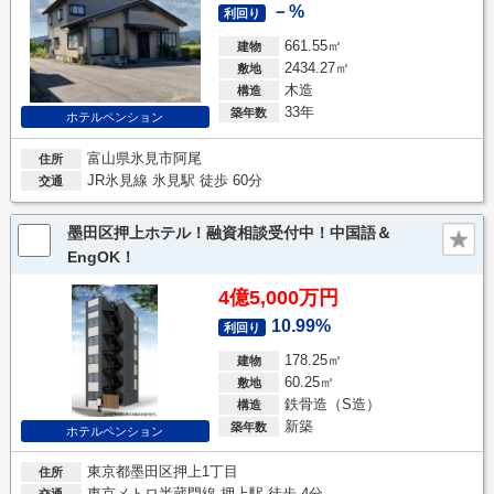
－%
利回り
661.55㎡
建物
2434.27㎡
敷地
木造
構造
33年
築年数
ホテルペンション
富山県氷見市阿尾
住所
JR氷見線 氷見駅 徒歩 60分
交通
墨田区押上ホテル！融資相談受付中！中国語＆
EngOK！
4億5,000万円
10.99%
利回り
178.25㎡
建物
60.25㎡
敷地
鉄骨造（S造）
構造
新築
築年数
ホテルペンション
東京都墨田区押上1丁目
住所
東京メトロ半蔵門線 押上駅 徒歩 4分
交通