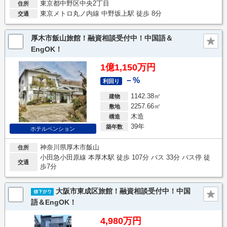
東京都中野区中央2丁目
住所
東京メトロ丸ノ内線 中野坂上駅 徒歩 8分
交通
厚木市飯山旅館！融資相談受付中！中国語＆
EngOK！
1億1,150万円
－%
利回り
1142.38㎡
建物
2257.66㎡
敷地
木造
構造
39年
築年数
ホテルペンション
神奈川県厚木市飯山
住所
小田急小田原線 本厚木駅 徒歩 107分 バス 33分 バス停 徒
交通
歩7分
大阪市東成区旅館！融資相談受付中！中国
語＆EngOK！
4,980万円