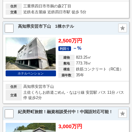
三重県四日市市鵜の森2丁目
住所
近鉄名古屋線 近鉄四日市駅 徒歩 5分
交通
高知県安芸市下山 1棟ホテル
2,500万円
－%
利回り
823.25㎡
建物
773.78㎡
敷地
鉄筋コンクリート（RC造）
構造
ホテルペンション
35年
築年数
高知県安芸市下山
住所
土佐くろしお鉄道ごめん・なはり線 安芸駅 バス 11分 バス
交通
停 徒歩2分
紀美野町旅館！融資相談受付中！中国語対応可能！
3,000万円