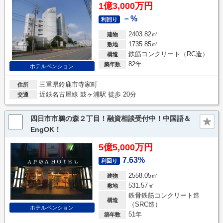
1億3,000万円
－%
利回り
2403.82㎡
建物
1735.85㎡
敷地
鉄筋コンクリート（RC造）
構造
82年
築年数
ホテルペンション
三重県鈴鹿市寺家町
住所
近鉄名古屋線 鼓ヶ浦駅 徒歩 20分
交通
四日市市鵜の森２丁目！融資相談受付中！中国語＆
EngOK！
5億5,000万円
7.63%
利回り
2558.05㎡
建物
531.57㎡
敷地
鉄骨鉄筋コンクリート造
構造
（SRC造）
ホテルペンション
51年
築年数