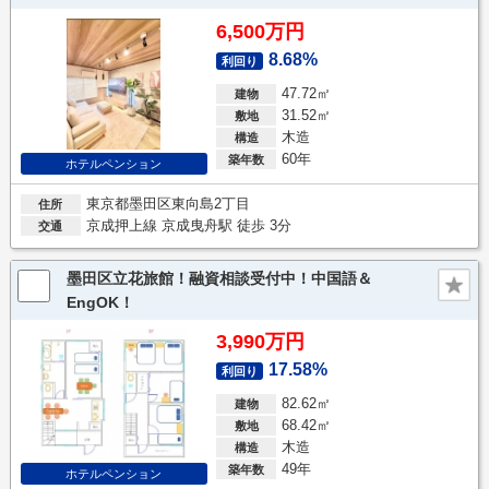
6,500万円
8.68%
利回り
47.72㎡
建物
31.52㎡
敷地
木造
構造
60年
築年数
ホテルペンション
東京都墨田区東向島2丁目
住所
京成押上線 京成曳舟駅 徒歩 3分
交通
墨田区立花旅館！融資相談受付中！中国語＆
EngOK！
3,990万円
17.58%
利回り
82.62㎡
建物
68.42㎡
敷地
木造
構造
49年
築年数
ホテルペンション