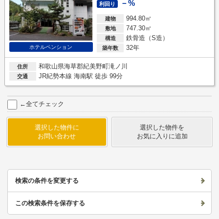
－%
利回り
994.80㎡
建物
747.30㎡
敷地
鉄骨造（S造）
構造
32年
ホテルペンション
築年数
和歌山県海草郡紀美野町滝ノ川
住所
JR紀勢本線 海南駅 徒歩 99分
交通
←全てチェック
選択した物件に
選択した物件を
お問い合わせ
お気に入りに追加
検索の条件を変更する
この検索条件を保存する