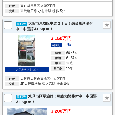
東京都墨田区立花2丁目
住所
東武亀戸線 小村井駅 徒歩 5分
交通
大阪市東成区中道２丁目！融資相談受付
中！中国語＆EngOK！
3,150万円
－%
利回り
60.43㎡
建物
61.57㎡
敷地
木造
構造
55年
築年数
ホテルペンション
大阪府大阪市東成区中道2丁目
住所
JR大阪環状線 森ノ宮駅 徒歩 8分
交通
氷見市阿尾旅館！融資相談受付中！中国語
＆EngOK！
3,200万円