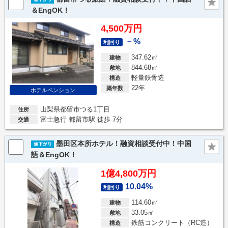
＆EngOK！
4,500万円
－%
利回り
347.62㎡
建物
844.68㎡
敷地
軽量鉄骨造
構造
22年
築年数
ホテルペンション
山梨県都留市つる1丁目
住所
富士急行 都留市駅 徒歩 7分
交通
墨田区本所ホテル！融資相談受付中！中国
語＆EngOK！
1億4,800万円
10.04%
利回り
114.60㎡
建物
33.05㎡
敷地
鉄筋コンクリート（RC造）
構造