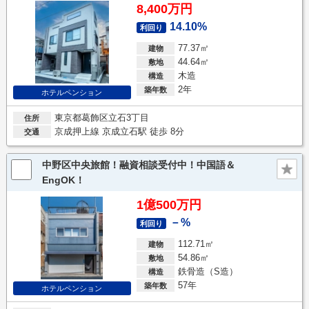
8,400万円
14.10%
利回り
77.37㎡
建物
44.64㎡
敷地
木造
構造
2年
築年数
ホテルペンション
東京都葛飾区立石3丁目
住所
京成押上線 京成立石駅 徒歩 8分
交通
中野区中央旅館！融資相談受付中！中国語＆
EngOK！
1億500万円
－%
利回り
112.71㎡
建物
54.86㎡
敷地
鉄骨造（S造）
構造
57年
築年数
ホテルペンション