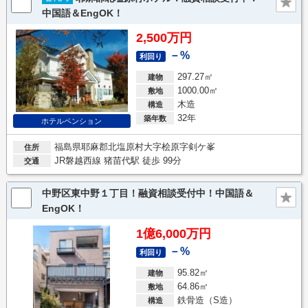
中国語＆EngOK！
2,500万円
－%
利回り
297.27㎡
建物
1000.00㎡
敷地
木造
構造
32年
築年数
ホテルペンション
福島県耶麻郡北塩原村大字桧原字剣ケ峯
住所
JR磐越西線 猪苗代駅 徒歩 99分
交通
中野区東中野１丁目！融資相談受付中！中国語＆
EngOK！
1億6,000万円
－%
利回り
95.82㎡
建物
64.86㎡
敷地
鉄骨造（S造）
構造