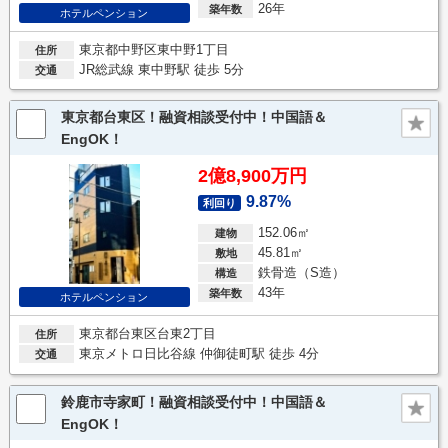
26年
築年数
ホテルペンション
東京都中野区東中野1丁目
住所
JR総武線 東中野駅 徒歩 5分
交通
東京都台東区！融資相談受付中！中国語＆
EngOK！
2億8,900万円
9.87%
利回り
152.06㎡
建物
45.81㎡
敷地
鉄骨造（S造）
構造
43年
築年数
ホテルペンション
東京都台東区台東2丁目
住所
東京メトロ日比谷線 仲御徒町駅 徒歩 4分
交通
鈴鹿市寺家町！融資相談受付中！中国語＆
EngOK！