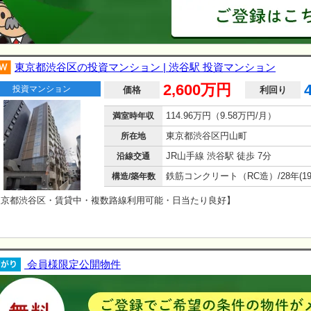
東京都渋谷区の投資マンション | 渋谷駅 投資マンション
2,600万円
投資マンション
価格
利回り
114.96万円（9.58万円/月）
満室時年収
東京都渋谷区円山町
所在地
JR山手線 渋谷駅 徒歩 7分
沿線交通
構造/築年数
東京都渋谷区・賃貸中・複数路線利用可能・日当たり良好】
会員様限定公開物件