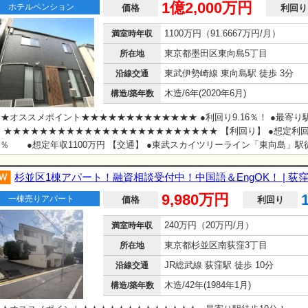
1億2,000万円
ホテルペンション
価格
利回り
1100万円（91.6667万円/月）
満室時年収
東京都墨田区東向島5丁目
所在地
東武伊勢崎線 東向島駅 徒歩 3分
沿線交通
木造/6年(2020年6月)
構造/築年数
★オススメポイント★★★★★★★★★★★★★ ●利回り9.16％！ ●最寄り
 ★★★★★★★★★★★★★★★★★★★★★★★★ 【利回り】 ●想定利
16％ ●想定年収1100万円 【交通】 ●東武スカイツリーライン「東向島」駅
lish available
杉並区1棟アパート！融資相談受付中！中国語＆EngOK！ | 荻
9,980万円
一棟売りアパート
価格
利回り
240万円（20万円/月）
満室時年収
東京都杉並区南荻窪3丁目
所在地
JR総武線 荻窪駅 徒歩 10分
沿線交通
木造/42年(1984年1月)
構造/築年数