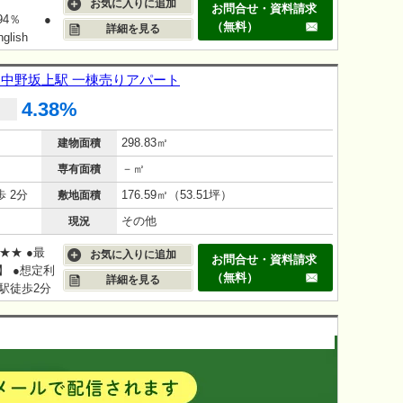
お気に入りに追加
お問合せ・資料請求
94％ ●
（無料）
詳細を見る
glish
 中野坂上駅 一棟売りアパート
4.38%
298.83㎡
建物面積
－㎡
専有面積
 2分
176.59㎡（53.51坪）
敷地面積
その他
現況
★★ ●最
お気に入りに追加
お問合せ・資料請求
】 ●想定利
（無料）
詳細を見る
」駅徒歩2分