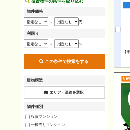
投資物件の条件を絞り込む
物件価格
～
円
利回り
～
％
【
この条件で検索をする
建物構造
エリア・沿線を選択
物件種別
投資マンション
一棟売りマンション