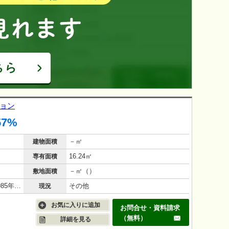
ション
57%
－㎡
建物面積
16.24㎡
専有面積
－㎡（）
敷地面積
鉄筋コンクリート（RC造）/40年(1985年12月)
その他
現況
お気に入りに追加
お問合せ・資料請求
（無料）
詳細を見る