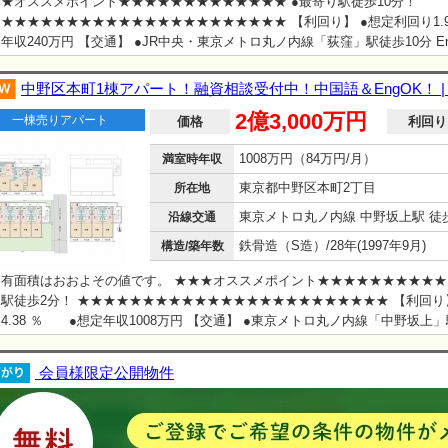
★オススメポイント★★★★★★★★★★★★★ ●最寄り駅徒歩10分！
★★★★★★★★★★★★★★★★★★★★★★ 【利回り】 ●想定利回り1.
年収240万円 【交通】 ●JR中央・東京メトロ丸ノ内線「荻窪」駅徒歩10分 En
lable
中野区本町1棟アパート！融資相談受付中！中国語＆EngOK！ |
2億3,000万円
一棟売りアパート
価格
利回り
1008万円（84万円/月）
満室時年収
東京都中野区本町2丁目
所在地
東京メトロ丸ノ内線 中野坂上駅 徒歩
沿線交通
鉄骨造（S造）/28年(1997年9月)
構造/築年数
有面積はおおよその値です。 ★★★オススメポイント★★★★★★★★★★
駅徒歩2分！ ★★★★★★★★★★★★★★★★★★★★★★★★ 【利回り
4.38 ％ ●想定年収1008万円 【交通】 ●東京メトロ丸ノ内線「中野坂上
lish available
会員様限定公開物件