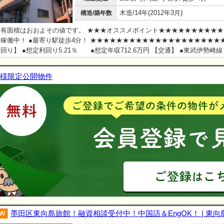
木造/14年(2012年3月)
構造/築年数
有面積はおおよその値です。 ★★★オススメポイント★★★★★★★★★★
稼働中！ ●最寄り駅徒歩4分！ ★★★★★★★★★★★★★★★★★★★★
回り】 ●想定利回り5.21％ ●想定年収712.6万円 【交通】 ●東武伊勢崎
分 English available
様限定公開物件
墨田区東向島旅館！融資相談受付中！中国語＆EngOK！ | 東