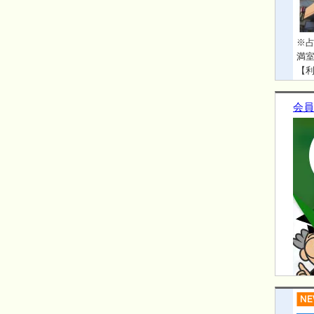
※占
満室
【利
徒歩4
会員