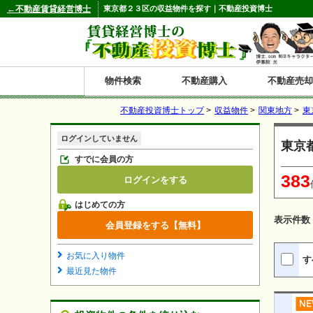
←不動産賃貸経営博士
東京都２３区の収益物件を探す｜不動産投資博士
物件検索
不動産購入
不動産売却
不動産投資博士トップ
>
収益物件
>
関東地方
>
東
都道府県別の収益物件一覧
ログインしていません
東京
北
東
関
信
東
関
中
九
神奈川
和歌山
鹿児島
青森
秋田
岩手
宮城
山形
福島
東京
埼玉
千葉
茨城
栃木
群馬
新潟
富山
石川
福井
長野
山梨
静岡
愛知
岐阜
三重
大阪
兵庫
京都
滋賀
奈良
鳥取
岡山
島根
広島
山口
香川
徳島
愛媛
高知
福岡
佐賀
長崎
熊本
大分
宮崎
沖縄
すでに会員の方
383
ログインをする
海
北
東
州・
海
西
国・
州
はじめての方
道
北
四
表示件数
会員登録をする【無料】
陸
国
お気に入り物件
す
最近見た物件