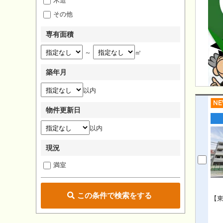
木造
その他
専有面積
～
㎡
築年月
以内
物件更新日
以内
現況
満室
この条件で検索をする
【