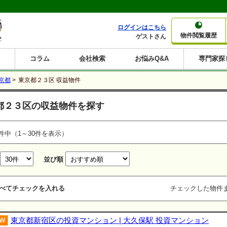
ログインはこちら
物件閲覧履歴
ゲストさん
コラム
会社検索
お悩みQ&A
専門家探
大家さんコラム
賃貸経営コラム
購入コラム
売却コラム
京都
>
東京都２３区 収益物件
種別から収益物件を探す
利回りから収益物件を探す
都２３区の収益物件を探す
一棟売りマンション
一棟売りアパート
ホテルペンション
投資マンション
一棟売りビル
店舗・事務所
賃貸併用住宅
工場・倉庫
戸建賃貸
新築住宅
土地
利回り10%以上
利回り11%以上
利回り12%以上
利回り13%以上
利回り14%以上
利回り15%以上
利回り16%以上
利回り7%以上
利回り8%以上
利回り9%以上
件中（1～30件を表示）
並び順
べてチェックを入れる
チェックした物件
東京都新宿区の投資マンション | 大久保駅 投資マンション