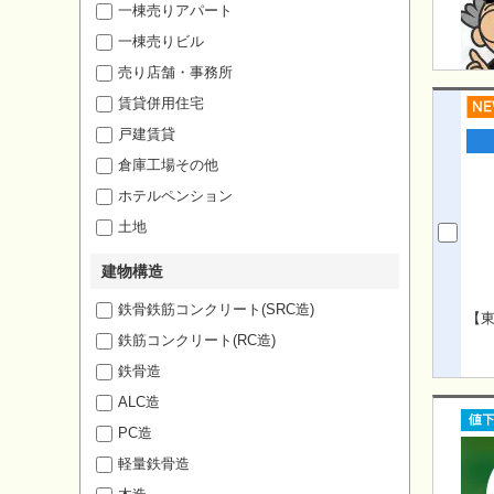
一棟売りアパート
一棟売りビル
売り店舗・事務所
賃貸併用住宅
戸建賃貸
倉庫工場その他
ホテルペンション
土地
建物構造
鉄骨鉄筋コンクリート(SRC造)
【
鉄筋コンクリート(RC造)
鉄骨造
ALC造
PC造
軽量鉄骨造