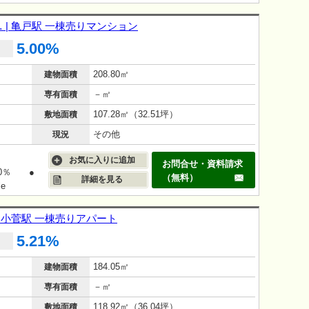
| 亀戸駅 一棟売りマンション
5.00%
208.80㎡
建物面積
－㎡
専有面積
107.28㎡（32.51坪）
敷地面積
その他
現況
お気に入りに追加
お問合せ・資料請求
.0％ ●
（無料）
詳細を見る
e
 小菅駅 一棟売りアパート
5.21%
184.05㎡
建物面積
－㎡
専有面積
118.92㎡（36.04坪）
敷地面積