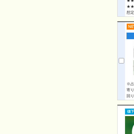
★★
★★
想定
avai
※占
寄り
回り
Eng