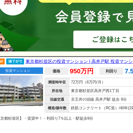
東京都杉並区の投資マンション | 高井戸駅 投資マン
950万円
7.
投資マンション
価格
利回り
72万円（6万円/月）
満室時年収
東京都杉並区高井戸西1丁目
所在地
京王井の頭線 高井戸駅 徒歩 9分
沿線交通
構造/築年数
東京都杉並区】・賃貸中！・利回り7％以上・駅徒歩9分