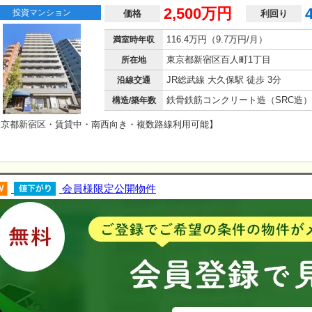
2,500万円
投資マンション
価格
利回り
116.4万円（9.7万円/月）
満室時年収
東京都新宿区百人町1丁目
所在地
JR総武線 大久保駅 徒歩 3分
沿線交通
構造/築年数
東京都新宿区・賃貸中・南西向き・複数路線利用可能】
会員様限定公開物件