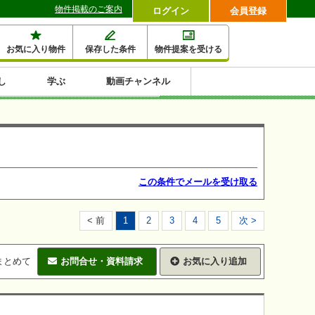
物件掲載のご案内
ログイン
会員登録
お気に入り物件
保存した条件
物件提案を受ける
し
学ぶ
動画チャンネル
セミナー情報検索
滞納・退去
相続・税金
金融・保険
空室対策
賃貸管理
土地活用
口コミ
特集から収益物件を探す
1,000万円以下小額投
早い者勝ち東京23区
10%以上アパート投
現況満室で安心物件
人気の築浅・新築物
資
資
件
内
この条件でメールを受け取る
< 前
1
2
3
4
5
次 >
まとめて
お問合せ・資料請求
お気に入り追加