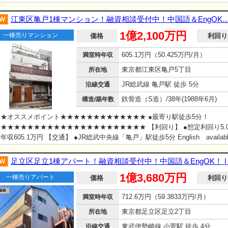
江東区亀戸1棟マンション！融資相談受付中！中国語＆EngOK… 
1億2,100万円
一棟売りマンション
価格
利回り
605.1万円（50.425万円/月）
満室時年収
東京都江東区亀戸5丁目
所在地
JR総武線 亀戸駅 徒歩 5分
沿線交通
鉄骨造（S造）/38年(1988年6月)
構造/築年数
★オススメポイント★★★★★★★★★★★★★ ●最寄り駅徒歩5分！
★★★★★★★★★★★★★★★★★★★★★★ 【利回り】 ●想定利回り5
年収605.1万円 【交通】 ●JR総武中央線「亀戸」駅徒歩5分 English availabl
足立区足立1棟アパート！融資相談受付中！中国語＆EngOK！ |
1億3,680万円
一棟売りアパート
価格
利回り
712.6万円（59.3833万円/月）
満室時年収
東京都足立区足立2丁目
所在地
東武伊勢崎線 小菅駅 徒歩 4分
沿線交通