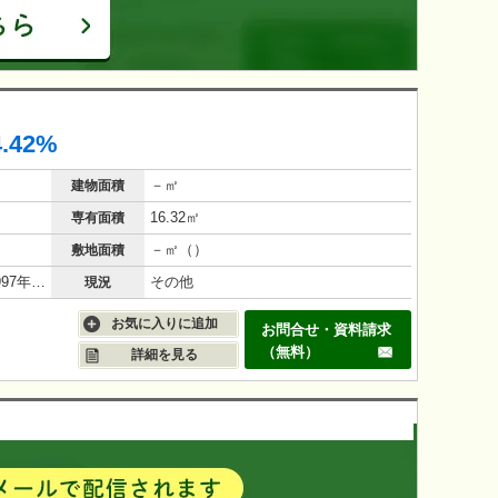
4.42%
－㎡
建物面積
16.32㎡
専有面積
－㎡（）
敷地面積
鉄筋コンクリート（RC造）/28年(1997年10月)
その他
現況
お気に入りに追加
お問合せ・資料請求
（無料）
詳細を見る