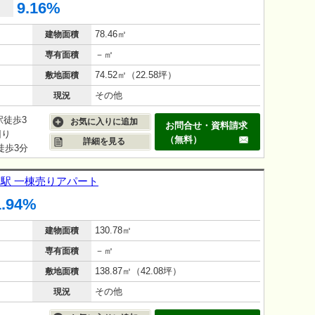
9.16%
78.46㎡
建物面積
－㎡
専有面積
74.52㎡（22.58坪）
敷地面積
その他
現況
駅徒歩3
お気に入りに追加
お問合せ・資料請求
回り
（無料）
詳細を見る
徒歩3分
窪駅 一棟売りアパート
1.94%
130.78㎡
建物面積
－㎡
専有面積
138.87㎡（42.08坪）
敷地面積
その他
現況