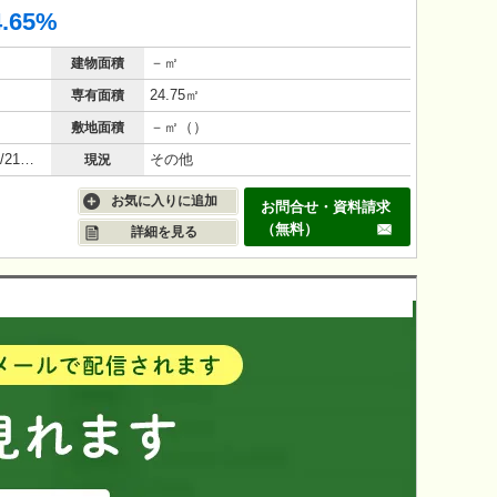
4.65%
－㎡
建物面積
24.75㎡
専有面積
－㎡（）
敷地面積
鉄骨鉄筋コンクリート造（SRC造）/21年(2005年1月)
その他
現況
お気に入りに追加
お問合せ・資料請求
（無料）
詳細を見る