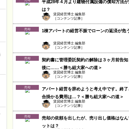
売却
平成28年４月より建物付属設備の償却方法
は？
賃貸経営博士 編集部
［コンテンツ記事］
売却
1棟アパートの経営不振でローンの返済が危
賃貸経営博士 編集部
［コンテンツ記事］
ロ
売
売却
契約書に管理委託契約の解除は３ヶ月前告知
後に……＜勝ち組大家への道＞
賃貸経営博士 編集部
［コンテンツ記事］
！
こ
売却
アパート経営を辞めようと考え中です。終了
合掛かる費用は…？＜勝ち組大家への道＞
賃貸経営博士 編集部
［コンテンツ記事］
の
売却
売却の依頼を出したが、売り出し価格はなん
ットは？