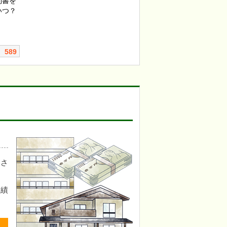
約書を
いつ？
589
皆さ
実績