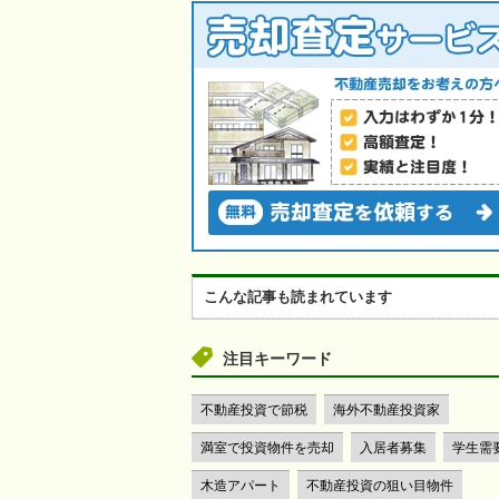
3
った数
気になった数
こんな記事も読まれています
注目キーワード
不動産投資で節税
海外不動産投資家
満室で投資物件を売却
入居者募集
学生需
木造アパート
不動産投資の狙い目物件