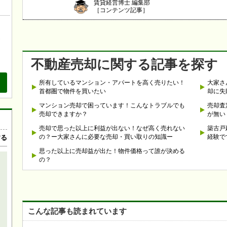
賃貸経営博士 編集部
［コンテンツ記事］
、
も
不動産売却に関する記事を探す
所有しているマンション・アパートを高く売りたい！
大家さ
首都圏で物件を買いたい
却に失
マンション売却で困っています！こんなトラブルでも
売却査
売却できますか？
が無い
売却で思った以上に利益が出ない！なぜ高く売れない
築古戸
の？ー大家さんに必要な売却・買い取りの知識ー
経験で
する
思った以上に売却益が出た！物件価格って誰が決める
の？
こんな記事も読まれています