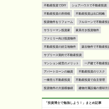
不動産投資でDIY
シェアハウスで不動産投資
不動産投資の所得税
不動産投資は出口戦略
投資物件をリフォーム
フルローンで不動産投
サラリーマン投資家
家具付き投資物件
ファミリー向け投資物件
不動産投資の好立地物件
築古物件で不動産投
サブリース契約で不動産投資
マンション経営のメリット
一戸建て不動産投
アパートローンの融資
不動産投資のリスク
一棟売り不動産投資
不動産投資で自主管理
投資物件の大規模修繕
建物付属設備の償却方
「投資博士で勉強しよう！」まとめ記事