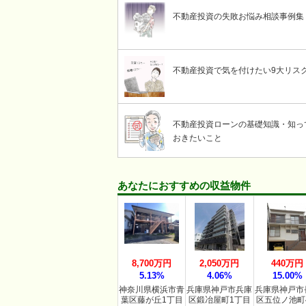
不動産投資の失敗お悩み相談事例集
不動産投資で気を付けたい9大リス
不動産投資ローンの基礎知識・知っ
おきたいこと
あなたにおすすめの収益物件
8,700万円
2,050万円
440万円
5.13%
4.06%
15.00%
神奈川県横浜市青
兵庫県神戸市兵庫
兵庫県神戸市
葉区藤が丘1丁目
区鍛冶屋町1丁目
区五位ノ池町