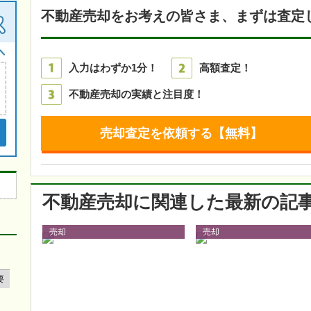
34
8
気になった数
不動産売却をお考えの皆さま、まずは査定
入力はわずか
1分
！
高額
査定！
不動産売却の
実績と注目
度！
売却査定を依頼する【無料】
不動産売却に関連した最新の記
売却
売却
要