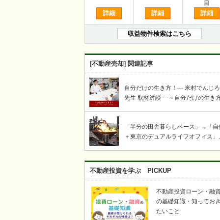
目
詳細
詳細
詳細
収益物件検索はこちら
[不動産売却] 関連記事
自分だけの生き方！― 米村でんじ
先生 取材対談 ―～自分だけの生き
謳歌する賢者への岩崎せいじ取材対
コーナー～
「半分の田舎暮らしベース」→「自
＋東京のデュアルライフオフィス」
「ツリーハウス・芝生・ウッドデッ
キ」「奥多摩・青梅飯能キャンプ・
き火・薪ストーブ」etc……東京か
不動産投資を学ぶ PICKUP
い自然豊かな川のそばで、上記キー
ードの不動産を探して｜KICHI6（
不動産投資ローン・融
ロク）
の基礎知識・知ってお
たいこと