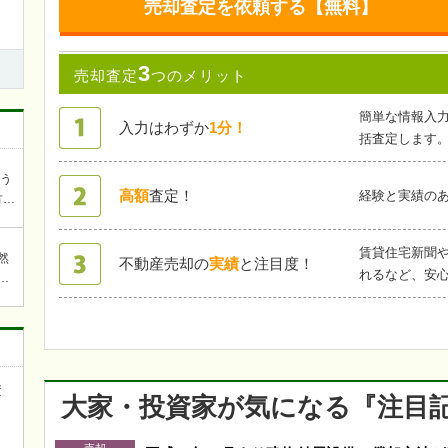
売却査定を依頼する【無料】
3
売却査定
つのメリット
簡単な情報入
入力はわずか
1分！
括査定します
ろう
高額
査定！
経験と実績の
方を
談
賃貸住宅新聞
然
不動産売却の
実績
と注目度！
れるなど、安
焚
ら近
ワ
キチ
資
大家・投資家が気になる『注目
き