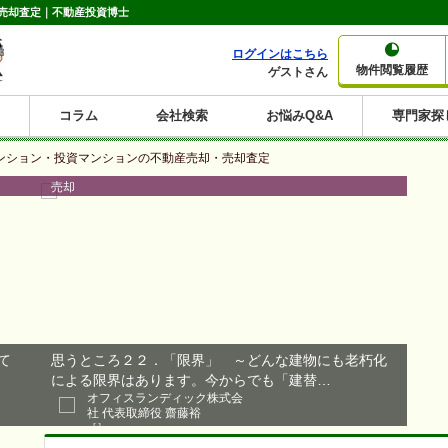
売却査定｜不動産投資博士
ログインはこちら
物件閲覧履歴
ゲストさん
コラム
会社検索
お悩みQ&A
専門家探
大家さんコラム
賃貸経営コラム
購入コラム
売却コラム
ンション・投資マンションの不動産売却・売却査定
種別から収益物件を探す
利回りから収益物件を探す
売却
一棟売りマンション
一棟売りアパート
ホテルペンション
投資マンション
一棟売りビル
店舗・事務所
賃貸併用住宅
工場・倉庫
戸建賃貸
新築住宅
土地
利回り10%以上
利回り11%以上
利回り12%以上
利回り13%以上
利回り14%以上
利回り15%以上
利回り16%以上
利回り7%以上
利回り8%以上
利回り9%以上
て
思うところ２２．「限界」 ～どんな建物にも老朽化
による限界はあります。今からでも「建替…
オフィスランディック株式会
社 代表取締役 齋藤裕
［］