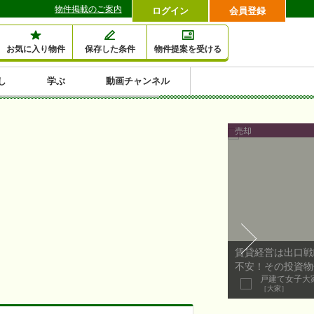
物件掲載のご案内
ログイン
会員登録
お気に入り物件
保存した条件
物件提案を受ける
し
学ぶ
動画チャンネル
セミナー情報検索
滞納・退去
相続・税金
金融・保険
空室対策
賃貸管理
土地活用
口コミ
特集から収益物件を探す
売却
1,000万円以下小額投
早い者勝ち東京23区
10%以上アパート投
現況満室で安心物件
人気の築浅・新築物
資
資
件
内
賃貸経営は出口戦
不安！その投資物
戸建て女子大家s
［大家］