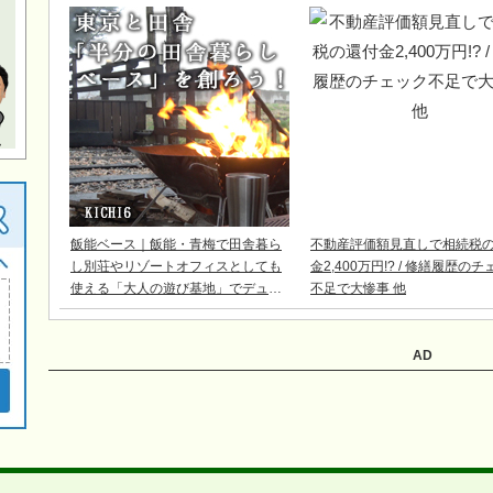
飯能ベース｜飯能・青梅で田舎暮ら
不動産評価額見直しで相続税
し別荘やリゾートオフィスとしても
金2,400万円!? / 修繕履歴の
使える「大人の遊び基地」でデュア
不足で大惨事 他
ルライフ
AD