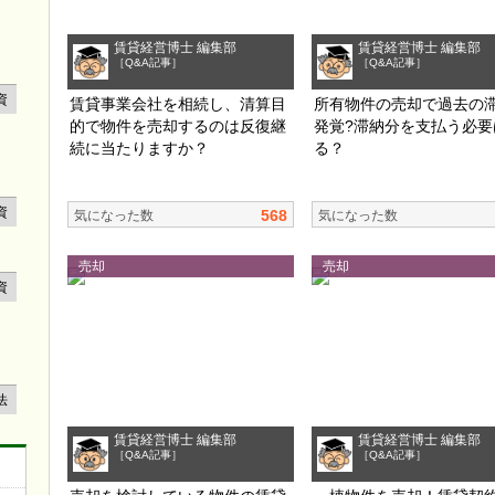
賃貸経営博士 編集部
賃貸経営博士 編集部
［Q&A記事］
［Q&A記事］
資
賃貸事業会社を相続し、清算目
所有物件の売却で過去の
的で物件を売却するのは反復継
発覚?滞納分を支払う必要
続に当たりますか？
る？
資
568
気になった数
気になった数
売却
売却
資
法
賃貸経営博士 編集部
賃貸経営博士 編集部
［Q&A記事］
［Q&A記事］