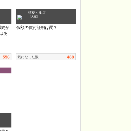
桔梗ヒルズ
［大家］
滞納が
低額の買付証明は罠？
はあ
556
488
気になった数