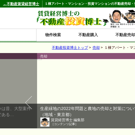
←不動産賃貸経営博士
１棟アパート・マンション・投資マンションの不動産売却・
物件検索
不動産購入
不動産売却
不動産投資博士トップ
>
売却
>
１棟アパート・マ
都道府県別の収益物件一覧
売却
北
東
関
信
東
関
中
九
神奈川
和歌山
鹿児島
青森
秋田
岩手
宮城
山形
福島
東京
埼玉
千葉
茨城
栃木
群馬
新潟
富山
石川
福井
長野
山梨
静岡
愛知
岐阜
三重
大阪
兵庫
京都
滋賀
奈良
鳥取
岡山
島根
広島
山口
香川
徳島
愛媛
高知
福岡
佐賀
長崎
熊本
大分
宮崎
沖縄
海
北
東
州・
海
西
国・
州
道
北
四
陸
国
今は昔、大型案件
生産緑地の2022年問題と農地の売却と対策につい
である…
（地域・東京都）
賃貸経営博士 編集部
［コンテンツ記事］