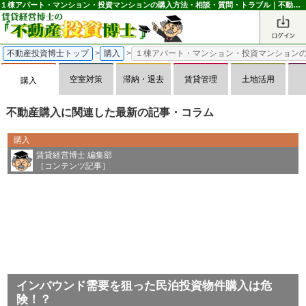
１棟アパート・マンション・投資マンションの購入方法・相談・質問・トラブル｜不動産投資博士
不動産投資博士トップ
>
購入
>
１棟アパート・マンション・投資マンション
空室対策
滞納・退去
賃貸管理
土地活用
購入
不動産購入に関連した最新の記事・コラム
購入
賃貸経営博士 編集部
［コンテンツ記事］
インバウンド需要を狙った民泊投資物件購入は危
険！？