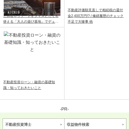
飯能ベース｜飯能・青梅で田舎暮ら
不動産評価額見直しで相続税の還付
し別荘やリゾートオフィスとしても
金2,400万円!? / 修繕履歴のチェック
使える「大人の遊び基地」でデュア
不足で大惨事 他
ルライフ
不動産投資ローン・融資の基礎知
識・知っておきたいこと
-PR-
不動産投資博士
収益物件検索