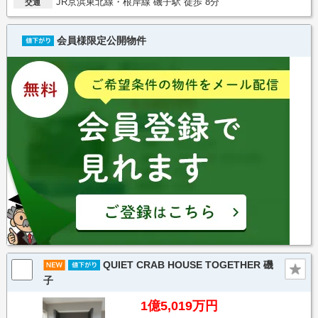
JR京浜東北線・根岸線 磯子駅 徒歩 8分
交通
会員様限定公開物件
QUIET CRAB HOUSE TOGETHER 磯
子
1億5,019万円