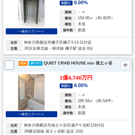
6.00%
利回り
－㎡
建物
150.00㎡（45.45坪）
敷地
木造
構造
新築
築年数
一棟売りアパート
神奈川県横浜市磯子区磯子3-13-21付近
住所
JR京浜東北線・根岸線 磯子駅 徒歩 8分
交通
QUIET CRAB HOUSE mix 保土ヶ谷
1億4,740万円
6.00%
利回り
－㎡
建物
285.58㎡（86.54坪）
敷地
木造
構造
新築
築年数
一棟売りアパート
神奈川県横浜市保土ケ谷区瀬戸ケ谷町126付近
住所
JR横須賀線 保土ヶ谷駅 徒歩 10分
交通