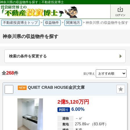
神奈川県の収益物件を探す｜不動産投資博士
不動産投資博士トップ
>
収益物件
>
関東地方
>
神奈川県 の収益物件を探す
神奈川県の収益物件を探す
検索の条件を変更する
268
全
件
並び替え
QUIET CRAB HOUSE金沢文庫
2億5,120万円
6.00%
利回り
－㎡
建物
275.89㎡（83.6坪）
敷地
木造
構造