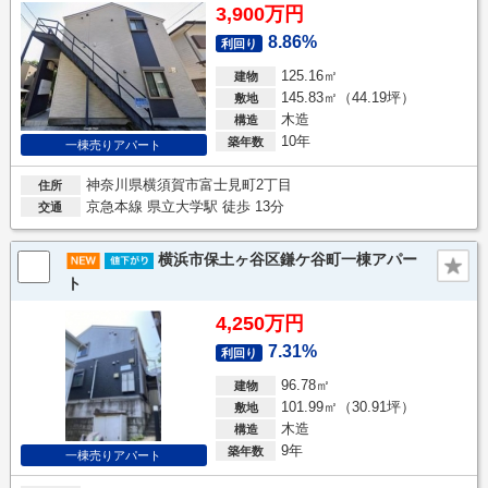
3,900万円
8.86%
利回り
125.16㎡
建物
145.83㎡（44.19坪）
敷地
木造
構造
10年
築年数
一棟売りアパート
神奈川県横須賀市富士見町2丁目
住所
京急本線 県立大学駅 徒歩 13分
交通
横浜市保土ヶ谷区鎌ケ谷町一棟アパー
ト
4,250万円
7.31%
利回り
96.78㎡
建物
101.99㎡（30.91坪）
敷地
木造
構造
9年
築年数
一棟売りアパート