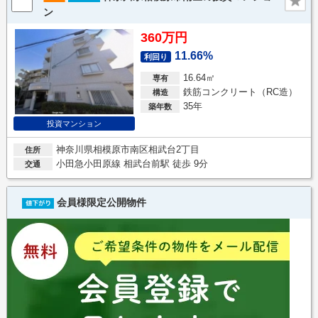
ン
360万円
11.66%
利回り
16.64㎡
専有
鉄筋コンクリート（RC造）
構造
35年
築年数
投資マンション
神奈川県相模原市南区相武台2丁目
住所
小田急小田原線 相武台前駅 徒歩 9分
交通
会員様限定公開物件