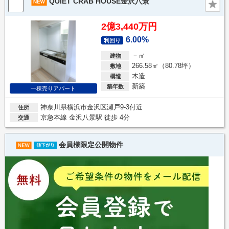
QUIET CRAB HOUSE金沢八景
2億3,440万円
6.00%
利回り
－㎡
建物
266.58㎡（80.78坪）
敷地
木造
構造
新築
築年数
一棟売りアパート
神奈川県横浜市金沢区瀬戸9-3付近
住所
京急本線 金沢八景駅 徒歩 4分
交通
会員様限定公開物件