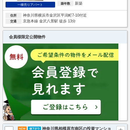
新築
築年数
一棟売りアパート
神奈川県横浜市金沢区平潟町7-10付近
住所
京急本線 金沢八景駅 徒歩 13分
交通
会員様限定公開物件
神奈川県相模原市南区の投資マンショ