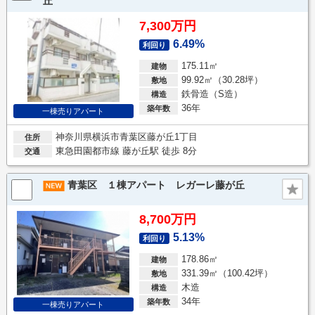
丘
7,300万円
6.49%
利回り
175.11㎡
建物
99.92㎡（30.28坪）
敷地
鉄骨造（S造）
構造
36年
築年数
一棟売りアパート
神奈川県横浜市青葉区藤が丘1丁目
住所
東急田園都市線 藤が丘駅 徒歩 8分
交通
青葉区 １棟アパート レガーレ藤が丘
8,700万円
5.13%
利回り
178.86㎡
建物
331.39㎡（100.42坪）
敷地
木造
構造
34年
築年数
一棟売りアパート