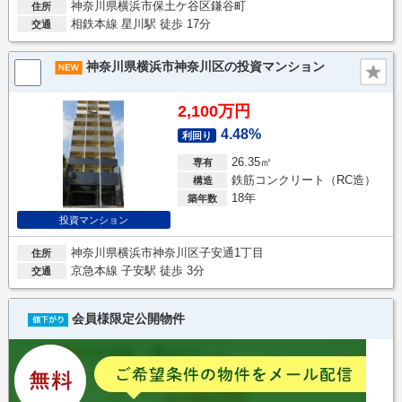
神奈川県横浜市保土ケ谷区鎌谷町
住所
相鉄本線 星川駅 徒歩 17分
交通
神奈川県横浜市神奈川区の投資マンション
2,100万円
4.48%
利回り
26.35㎡
専有
鉄筋コンクリート（RC造）
構造
18年
築年数
投資マンション
神奈川県横浜市神奈川区子安通1丁目
住所
京急本線 子安駅 徒歩 3分
交通
会員様限定公開物件