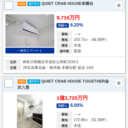
QUIET CRAB HOUSE本郷台
9,716万円
6.20%
利回り
－㎡
建物
153.73㎡（46.58坪）
敷地
木造
構造
新築
一棟売りアパート
築年数
神奈川県横浜市栄区公田町1519-2
住所
JR京浜東北線・根岸線 本郷台駅 徒歩 14分
交通
QUIET CRAB HOUSE TOGETHER金
沢八景
1億3,720万円
6.00%
利回り
－㎡
建物
172.89㎡（52.39坪）
敷地
木造
構造