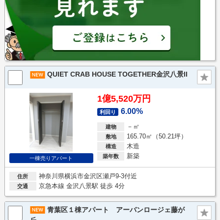
QUIET CRAB HOUSE TOGETHER金沢八景II
1億5,520万円
6.00%
利回り
－㎡
建物
165.70㎡（50.21坪）
敷地
木造
構造
新築
築年数
一棟売りアパート
神奈川県横浜市金沢区瀬戸9-3付近
住所
京急本線 金沢八景駅 徒歩 4分
交通
青葉区１棟アパート アーバンロージェ藤が