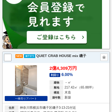
QUIET CRAB HOUSE mix 磯子
2億4,309万円
6.00%
利回り
－㎡
建物
217.42㎡（65.88坪）
敷地
木造
構造
新築
築年数
一棟売りアパート
神奈川県横浜市磯子区磯子3-13-21付近
住所