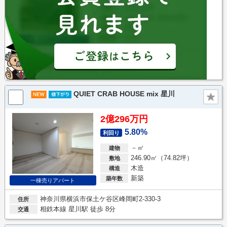
QUIET CRAB HOUSE mix 星川
2億296万円
5.80%
利回り
－㎡
建物
246.90㎡（74.82坪）
敷地
木造
構造
新築
築年数
一棟売りアパート
神奈川県横浜市保土ケ谷区峰岡町2-330-3
住所
相鉄本線 星川駅 徒歩 8分
交通