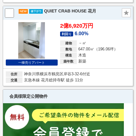
QUIET CRAB HOUSE 花月
2億6,920万円
6.00%
利回り
－㎡
建物
647.00㎡（196.06坪）
敷地
木造
構造
新築
築年数
一棟売りアパート
神奈川県横浜市鶴見区岸谷3-32-6付近
住所
京急本線 花月総持寺駅 徒歩 11分
交通
会員様限定公開物件