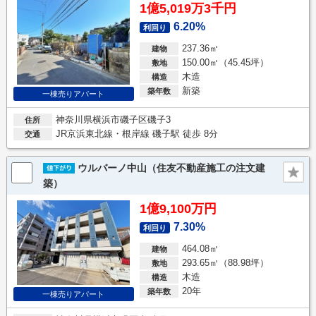
1億5,019万3千円
6.20%
利回り
237.36㎡
建物
150.00㎡（45.45坪）
敷地
木造
構造
新築
築年数
一棟売りアパート
神奈川県横浜市磯子区磯子3
住所
JR京浜東北線・根岸線 磯子駅 徒歩 8分
交通
ウルバーノ中山（住友不動産施工の注文建
築）
1億9,100万円
7.30%
利回り
464.08㎡
建物
293.65㎡（88.98坪）
敷地
木造
構造
20年
築年数
一棟売りアパート