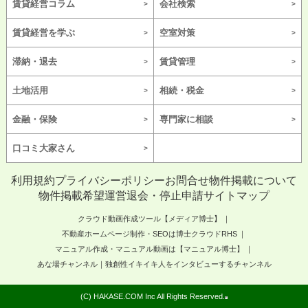
賃貸経営コラム
会社検索
賃貸経営を学ぶ
空室対策
滞納・退去
賃貸管理
土地活用
相続・税金
金融・保険
専門家に相談
口コミ大家さん
利用規約
プライバシーポリシー
お問合せ
物件掲載について
物件掲載希望
運営
退会・停止申請
サイトマップ
クラウド動画作成ツール【メディア博士】
不動産ホームページ制作・SEOは博士クラウドRHS
マニュアル作成・マニュアル動画は【マニュアル博士】
あな場チャンネル｜独創性イキイキ人をインタビューするチャンネル
(C) HAKASE.COM Inc All Rights Reserved.