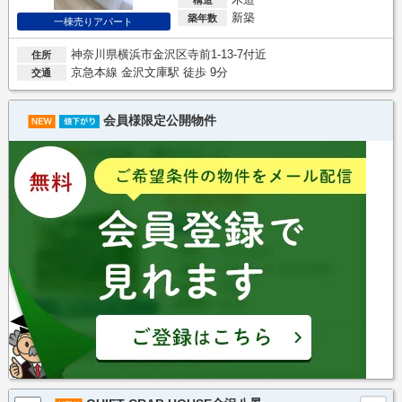
新築
築年数
一棟売りアパート
神奈川県横浜市金沢区寺前1-13-7付近
住所
京急本線 金沢文庫駅 徒歩 9分
交通
会員様限定公開物件