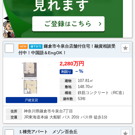
鎌倉市今泉台店舗付住宅！融資相談受
付中！中国語＆EngOK！
2,280万円
－%
利回り
107.81㎡
建物
148.70㎡
敷地
鉄筋コンクリート（RC造）
構造
53年
築年数
戸建賃貸
神奈川県鎌倉市今泉台7丁目
住所
JR東海道本線 大船駅 バス 20分 バス停 徒歩1分
交通
１棟売アパート メゾン百合丘