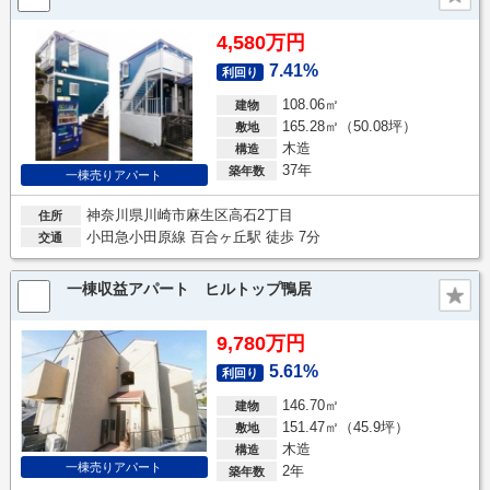
4,580万円
7.41%
利回り
108.06㎡
建物
165.28㎡（50.08坪）
敷地
木造
構造
37年
築年数
一棟売りアパート
神奈川県川崎市麻生区高石2丁目
住所
小田急小田原線 百合ヶ丘駅 徒歩 7分
交通
一棟収益アパート ヒルトップ鴨居
9,780万円
5.61%
利回り
146.70㎡
建物
151.47㎡（45.9坪）
敷地
木造
構造
一棟売りアパート
2年
築年数