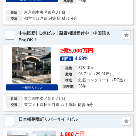
23年
築年数
東京都中央区銀座8丁目
住所
都営大江戸線 汐留駅 徒歩 4分
交通
中央区新川1棟ビル！融資相談受付中！中国語＆
EngOK！
2億5,000万円
4.68%
利回り
378.10㎡
建物
98.71㎡（29.91坪）
敷地
鉄筋コンクリート（RC造）
構造
53年
築年数
一棟売りビル
東京都中央区新川2丁目
住所
東京メトロ日比谷線 八丁堀駅 徒歩 5分
交通
日本橋茅場町リバーサイドビル
1,980万円