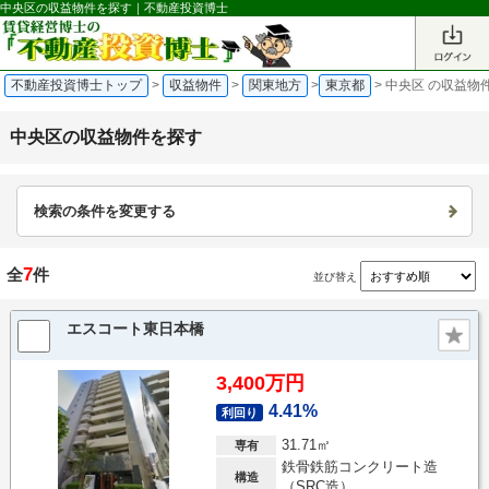
中央区の収益物件を探す｜不動産投資博士
不動産投資博士トップ
>
収益物件
>
関東地方
>
東京都
>
中央区 の収益物
中央区の収益物件を探す
検索の条件を変更する
7
全
件
並び替え
エスコート東日本橋
3,400万円
4.41%
利回り
31.71㎡
専有
鉄骨鉄筋コンクリート造
構造
（SRC造）