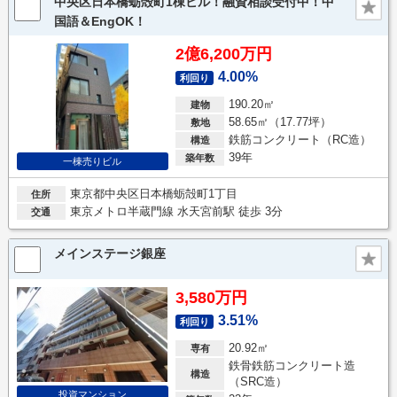
中央区日本橋蛎殻町1棟ビル！融資相談受付中！中
国語＆EngOK！
2億6,200万円
4.00%
利回り
190.20㎡
建物
58.65㎡（17.77坪）
敷地
鉄筋コンクリート（RC造）
構造
39年
築年数
一棟売りビル
東京都中央区日本橋蛎殻町1丁目
住所
東京メトロ半蔵門線 水天宮前駅 徒歩 3分
交通
メインステージ銀座
3,580万円
3.51%
利回り
20.92㎡
専有
鉄骨鉄筋コンクリート造
構造
（SRC造）
投資マンション