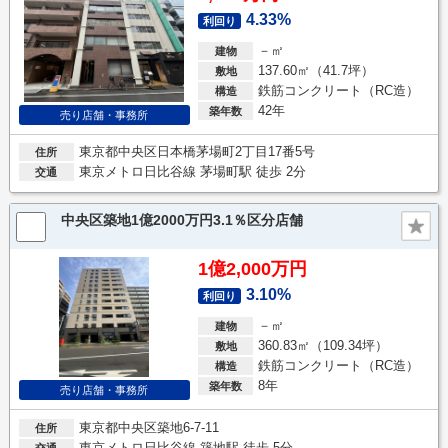
4.33%
利回り
－㎡
建物
137.60㎡（41.7坪）
敷地
鉄筋コンクリート（RC造）
構造
42年
築年数
売り店舗・事務所
東京都中央区日本橋茅場町2丁目17番5号
住所
東京メトロ日比谷線 茅場町駅 徒歩 2分
交通
中央区築地1億2000万円3.1％区分店舗
1億2,000万円
3.10%
利回り
－㎡
建物
360.83㎡（109.34坪）
敷地
鉄筋コンクリート（RC造）
構造
8年
築年数
売り店舗・事務所
東京都中央区築地6-7-11
住所
東京メトロ日比谷線 築地駅 徒歩 5分
交通