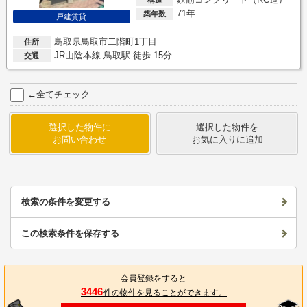
71年
築年数
戸建賃貸
鳥取県鳥取市二階町1丁目
住所
JR山陰本線 鳥取駅 徒歩 15分
交通
←全てチェック
選択した物件に
選択した物件を
お問い合わせ
お気に入りに追加
検索の条件を変更する
この検索条件を保存する
会員登録をすると
3446
件の物件を見ることができます。