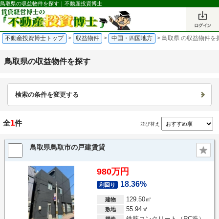
鳥取県の収益物件を探す｜不動産投資博士
不動産投資博士トップ
>
収益物件
>
中国・四国地方
>
鳥取県 の収益物件を
鳥取県の収益物件を探す
検索の条件を変更する
1
全
件
並び替え
鳥取県鳥取市の戸建賃貸
980万円
18.36%
利回り
129.50㎡
建物
55.94㎡
敷地
鉄筋コンクリート（RC造）
構造