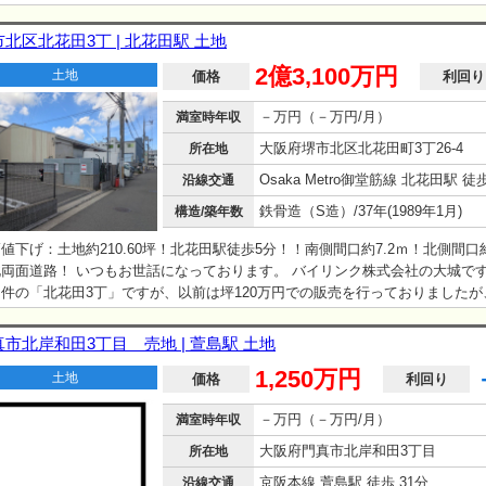
北区北花田3丁 | 北花田駅 土地
2億3,100万円
土地
価格
利回り
－万円（－万円/月）
満室時年収
大阪府堺市北区北花田町3丁26-4
所在地
Osaka Metro御堂筋線 北花田駅 徒
沿線交通
鉄骨造（S造）/37年(1989年1月)
構造/築年数
値下げ：土地約210.60坪！北花田駅徒歩5分！！南側間口約7.2ｍ！北側間口約
両面道路！ いつもお世話になっております。 バイリンク株式会社の大城です
件の「北花田3丁」ですが、以前は坪120万円での販売を行っておりましたが
0万円での価格変更致しましたので再度ご紹介させて頂きます。 ※弊社売主物
手数料は必要御座いません。 今回の価格改定の理由としましては、弊社の決算
真市北岸和田3丁目 売地 | 萱島駅 土地
、今期に入れたいというのが理由です。又、弊社で立ち退き交渉を行っており
1,250万円
土地
画ともスムーズに立ち退きに応じて頂き、4月末で全室空室予定になりました。
価格
利回り
、4月末までは賃料頂き5月からは空になりますので、土地として様々な事が考
－万円（－万円/月）
満室時年収
に生…
大阪府門真市北岸和田3丁目
所在地
京阪本線 萱島駅 徒歩 31分
沿線交通