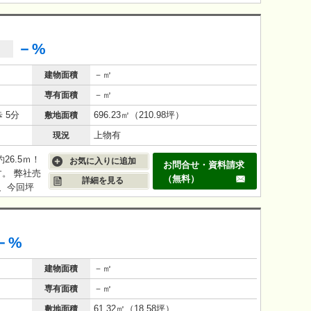
－%
－㎡
建物面積
－㎡
専有面積
歩 5分
696.23㎡（210.98坪）
敷地面積
上物有
現況
26.5ｍ！
お気に入りに追加
お問合せ・資料請求
。 弊社売
（無料）
詳細を見る
、今回坪
件の為、仲
月が1月の
ましたが4
－%
 ですの
えられる物
－㎡
建物面積
－㎡
専有面積
61.32㎡（18.58坪）
敷地面積