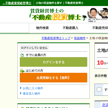
←不動産賃貸経営博士
土地の収益物件を探す｜不動産投資博士
物件検索
不動産購入
不動産売却
不動産投資博士トップ
>
収益物件
>
土地 の収益
都道府県別の収益物件一覧
ログインしていません
土地
北
東
関
信
東
関
中
九
神奈川
和歌山
鹿児島
青森
秋田
岩手
宮城
山形
福島
東京
埼玉
千葉
茨城
栃木
群馬
新潟
富山
石川
福井
長野
山梨
静岡
愛知
岐阜
三重
大阪
兵庫
京都
滋賀
奈良
鳥取
岡山
島根
広島
山口
香川
徳島
愛媛
高知
福岡
佐賀
長崎
熊本
大分
宮崎
沖縄
すでに会員の方
10
ログインをする
海
北
東
州・
海
西
国・
州
件
はじめての方
道
北
四
表示件数
会員登録をする【無料】
陸
国
お気に入り物件
す
最近見た物件
北浜