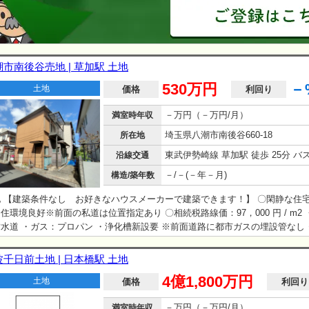
市南後谷売地 | 草加駅 土地
530万円
－
土地
価格
利回り
－万円（－万円/月）
満室時年収
埼玉県八潮市南後谷660-18
所在地
沿線交通
－/－(－年－月)
構造/築年数
地 【建築条件なし お好きなハウスメーカーで建築できます！】 〇閑静な住
住環境良好※前面の私道は位置指定あり 〇相続税路線価：97，000 円 / m2
水道 ・ガス：プロパン ・浄化槽新設要 ※前面道路に都市ガスの埋設管なし
、境界非明示 ※売主の契約不適合責任免責
千日前土地 | 日本橋駅 土地
4億1,800万円
土地
価格
利回り
－万円（－万円/月）
満室時年収