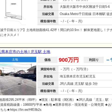
大阪府大阪市中央区難波千日前5-6
所在地
Osaka Metro千日前線 日本橋駅 徒
沿線交通
－/－(－年－月)
構造/築年数
波千日前エリア】土地有効面積41.42坪！間口約10.9ｍ！ 解体更地渡し！テ
地にオススメ！
玉県本庄市の土地 | 児玉駅 土地
900万円
－
土地
価格
利回り
－万円（－万円/月）
満室時年収
埼玉県本庄市児玉町児玉
所在地
JR八高線 児玉駅 徒歩 3分
沿線交通
－/－(－年－月)
構造/築年数
地面積295.24平米（89坪） ■現況：駐車場（9区画） ■JR八高線「児玉」駅 
資産税路線価：19800円/平米 ■角地 ■境界非明示・現況有姿・公簿売買 ★
ら★https://lin.ee/HfE8b2s