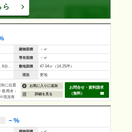
%
－㎡
建物面積
－㎡
専有面積
東武伊勢崎線 草加駅 徒歩 25分 バス 6分 バス停 徒歩2分
47.04㎡（14.25坪）
敷地面積
更地
現況
宅街に位置
お気に入りに追加
お問合せ・資料請求
 ・飲用水：
（無料）
詳細を見る
 ※現況有
－%
－㎡
建物面積