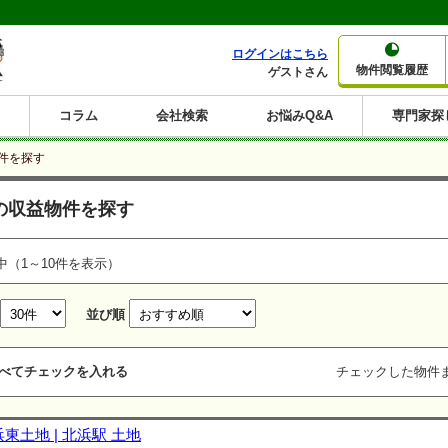
ログインはこちら
物件閲覧履歴
ゲストさん
コラム
会社検索
お悩みQ&A
専門家探
大家さんコラム
賃貸経営コラム
購入コラム
売却コラム
物件を探す
種別から収益物件を探す
利回りから収益物件を探す
の収益物件を探す
一棟売りマンション
一棟売りアパート
ホテルペンション
投資マンション
一棟売りビル
店舗・事務所
賃貸併用住宅
工場・倉庫
戸建賃貸
新築住宅
土地
利回り10%以上
利回り11%以上
利回り12%以上
利回り13%以上
利回り14%以上
利回り15%以上
利回り16%以上
利回り7%以上
利回り8%以上
利回り9%以上
中（1～10件を表示）
並び順
べてチェックを入れる
チェックした物件
東土地 | 北浜駅 土地