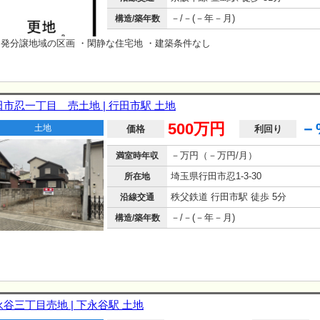
－/－(－年－月)
構造/築年数
発分譲地域の区画 ・閑静な住宅地 ・建築条件なし
田市忍一丁目 売土地 | 行田市駅 土地
500万円
－
土地
価格
利回り
－万円（－万円/月）
満室時年収
埼玉県行田市忍1-3-30
所在地
秩父鉄道 行田市駅 徒歩 5分
沿線交通
－/－(－年－月)
構造/築年数
永谷三丁目売地 | 下永谷駅 土地