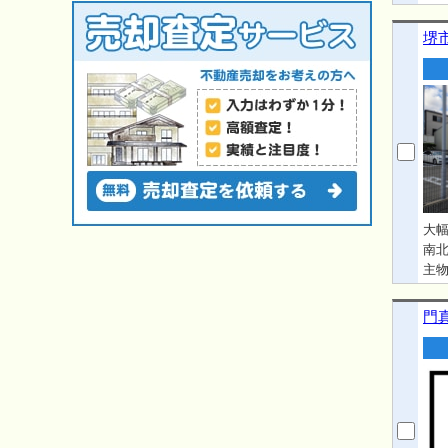
堺市
大幅
南北
主物
11
介
門
為
区
で
件