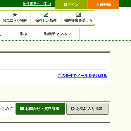
物件掲載のご案内
ログイン
会員登録
お気に入り物件
保存した条件
物件提案を受ける
し
学ぶ
動画チャンネル
セミナー情報検索
滞納・退去
相続・税金
金融・保険
空室対策
賃貸管理
土地活用
口コミ
特集から収益物件を探す
1,000万円以下小額投
早い者勝ち東京23区
10%以上アパート投
現況満室で安心物件
人気の築浅・新築物
資
資
件
内
この条件でメールを受け取る
まとめて
お問合せ・資料請求
お気に入り追加