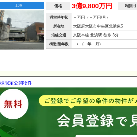
3億9,800万円
土地
価格
利回り
－万円（－万円/月）
満室時年収
大阪府大阪市中央区北浜東5
所在地
京阪本線 北浜駅 徒歩 3分
沿線交通
－/－(－年－月)
構造/築年数
様限定公開物件