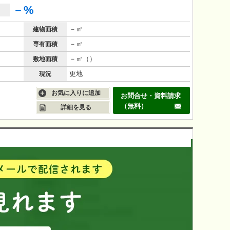
－%
－㎡
建物面積
－㎡
専有面積
－㎡（）
敷地面積
更地
現況
お気に入りに追加
お問合せ・資料請求
（無料）
詳細を見る