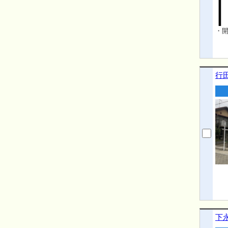
・開
行
下