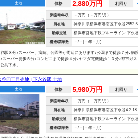
2,880万円
土地
価格
利回り
－万円（－万円/月）
満室時年収
神奈川県横浜市港南区下永谷2552-5
所在地
沿線交通
－/－(－年－月)
構造/築年数
永谷駅８分♪スーパー、病院、公園等が周辺にあります♪公園まで徒歩７分♪病
♪スーパー徒歩５分♪コンビニまで徒歩４分♪ヤマダ電機徒歩１０分♪都市ガス
、公共下水。
永谷四丁目売地 | 下永谷駅 土地
5,980万円
土地
価格
利回り
－万円（－万円/月）
満室時年収
神奈川県横浜市港南区下永谷4-2-18
所在地
沿線交通
－/－(－年－月)
構造/築年数