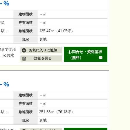
－%
－㎡
建物面積
42
－㎡
専有面積
横浜市営地下鉄ブルーライン 下永谷駅 徒歩 8分
135.47㎡（41.05坪）
敷地面積
更地
現況
院まで徒歩
お気に入りに追加
お問合せ・資料請求
、公共水
（無料）
詳細を見る
－%
－㎡
建物面積
－㎡
専有面積
横浜市営地下鉄ブルーライン 下永谷駅 徒歩 5分
251.38㎡（76.18坪）
敷地面積
更地
現況