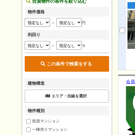
投資物件の条件を絞り込む
物件価格
～
円
利回り
～
％
この条件で検索をする
会員
建物構造
エリア・沿線を選択
物件種別
投資マンション
一棟売りマンション