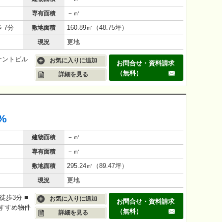
－㎡
専有面積
歩 7分
160.89㎡（48.75坪）
敷地面積
更地
現況
ナントビル
お気に入りに追加
お問合せ・資料請求
（無料）
詳細を見る
%
－㎡
建物面積
－㎡
専有面積
295.24㎡（89.47坪）
敷地面積
更地
現況
徒歩3分 ■
お気に入りに追加
お問合せ・資料請求
おすすめ物件
（無料）
詳細を見る