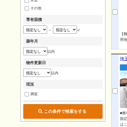
木造
その他
専有面積
～
㎡
【難
用
築年月
以内
埼
物件更新日
以内
現況
満室
この条件で検索をする
■敷
固定
はこち