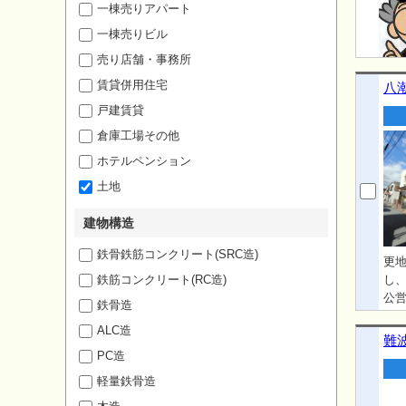
一棟売りアパート
一棟売りビル
売り店舗・事務所
賃貸併用住宅
八潮
戸建賃貸
倉庫工場その他
ホテルペンション
土地
建物構造
鉄骨鉄筋コンクリート(SRC造)
更
鉄筋コンクリート(RC造)
し、
公営
鉄骨造
姿
ALC造
難波
PC造
軽量鉄骨造