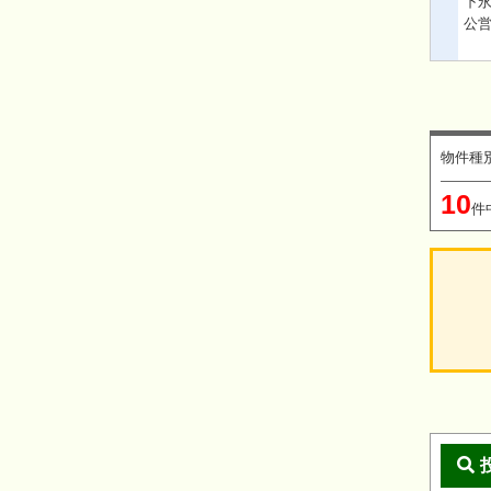
下永
公
物件種
10
件