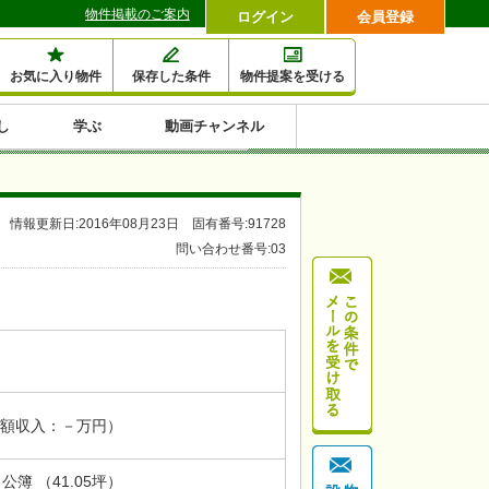
物件掲載のご案内
ログイン
会員登録
お気に入り物件
保存した条件
物件提案を受ける
し
学ぶ
動画チャンネル
セミナー情報検索
滞納・退去
相続・税金
金融・保険
空室対策
賃貸管理
土地活用
口コミ
特集から収益物件を探す
情報更新日:2016年08月23日 固有番号:91728
1,000万円以下小額投
早い者勝ち東京23区
10%以上アパート投
現況満室で安心物件
人気の築浅・新築物
問い合わせ番号:03
資
資
件
内
額収入：－万円）
 公簿 （41.05坪）