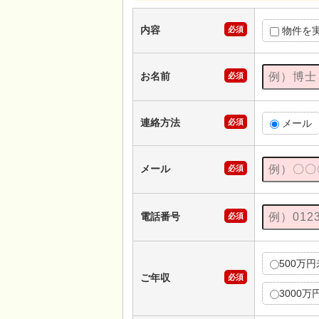
内容
必須
物件を
お名前
必須
連絡方法
必須
メール
メール
必須
電話番号
必須
500万
ご年収
必須
3000万