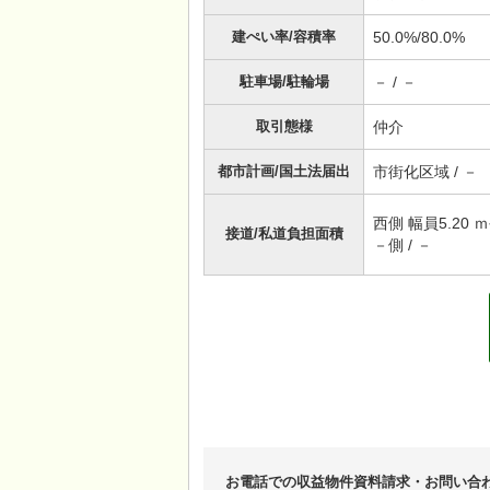
建ぺい率/容積率
50.0%/80.0%
駐車場/駐輪場
－ / －
取引態様
仲介
都市計画/国土法届出
市街化区域 / －
西側 幅員5.20 ｍ
接道/私道負担面積
－側 / －
お電話での収益物件資料請求・お問い合