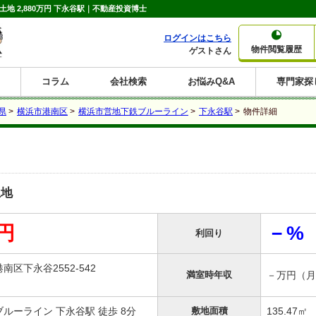
土地 2,880万円 下永谷駅｜不動産投資博士
ログインはこちら
物件閲覧履歴
ゲストさん
コラム
会社検索
お悩みQ&A
専門家探
大家さんコラム
賃貸経営コラム
購入コラム
売却コラム
県
>
横浜市港南区
>
横浜市営地下鉄ブルーライン
>
下永谷駅
>
物件詳細
種別から収益物件を探す
利回りから収益物件を探す
一棟売りマンション
一棟売りアパート
ホテルペンション
投資マンション
一棟売りビル
店舗・事務所
賃貸併用住宅
工場・倉庫
戸建賃貸
新築住宅
土地
利回り10%以上
利回り11%以上
利回り12%以上
利回り13%以上
利回り14%以上
利回り15%以上
利回り16%以上
利回り7%以上
利回り8%以上
利回り9%以上
土地
万円
－%
利回り
南区下永谷2552-542
満室時年収
－万円（月
ルーライン 下永谷駅 徒歩 8分
敷地面積
135.47㎡