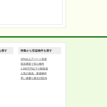
を探す
特集から収益物件を探す
10%以上アパート投資
現況満室で安心物件
1,000万円以下小額投資
人気の築浅・新築物件
早い者勝ち東京23区内