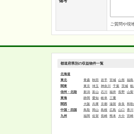
備考
ご質問や現
都道府県別の収益物件一覧
北海道
東北
青森
秋田
岩手
宮城
山形
福島
関東
東京
埼玉
神奈川
千葉
茨城
栃
信州・北陸
新潟
富山
石川
福井
長野
山梨
東海
静岡
愛知
岐阜
三重
関西
大阪
兵庫
京都
滋賀
奈良
和歌
中国・四国
鳥取
岡山
島根
広島
山口
香川
九州
福岡
佐賀
長崎
熊本
大分
宮崎