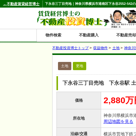
←不動産賃貸経営博士
下永谷三丁目売地｜神奈川県横浜市港南区下永谷2552-542の
物件検索
不動産購入
不動産売却
不動産投資博士トップ
>
収益物件
>
土地
>
神奈川
都道府県別の収益物件一覧
土地
更地
北
東
関
信
東
関
中
九
神奈川
和歌山
鹿児島
青森
秋田
岩手
宮城
山形
福島
東京
埼玉
千葉
茨城
栃木
群馬
新潟
富山
石川
福井
長野
山梨
静岡
愛知
岐阜
三重
大阪
兵庫
京都
滋賀
奈良
鳥取
岡山
島根
広島
山口
香川
徳島
愛媛
高知
福岡
佐賀
長崎
熊本
大分
宮崎
沖縄
海
北
東
州・
海
西
国・
州
下永谷三丁目売地 下永谷駅 
道
北
四
2,880
価格
陸
国
神奈川県横浜市港
所在地
周辺地図を見る
沿線/交通
横浜市営地下鉄ブ