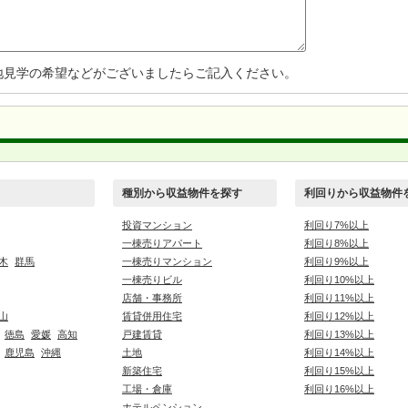
地見学の希望などがございましたらご記入ください。
種別から収益物件を探す
利回りから収益物件
投資マンション
利回り7%以上
一棟売りアパート
利回り8%以上
木
群馬
一棟売りマンション
利回り9%以上
一棟売りビル
利回り10%以上
店舗・事務所
利回り11%以上
山
賃貸併用住宅
利回り12%以上
徳島
愛媛
高知
戸建賃貸
利回り13%以上
鹿児島
沖縄
土地
利回り14%以上
新築住宅
利回り15%以上
工場・倉庫
利回り16%以上
ホテルペンション