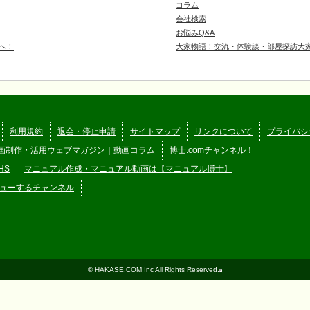
コラム
会社検索
お悩みQ&A
へ！
大家物語！交流・体験談・部屋探訪大
利用規約
退会・停止申請
サイトマップ
リンクについて
プライバシ
画制作・活用ウェブマガジン｜動画コラム
博士.comチャンネル！
HS
マニュアル作成・マニュアル動画は【マニュアル博士】
ューするチャンネル
© HAKASE.COM Inc All Rights Reserved.