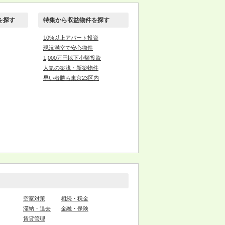
を探す
特集から収益物件を探す
10%以上アパート投資
現況満室で安心物件
1,000万円以下小額投資
人気の築浅・新築物件
早い者勝ち東京23区内
空室対策
相続・税金
滞納・退去
金融・保険
賃貸管理