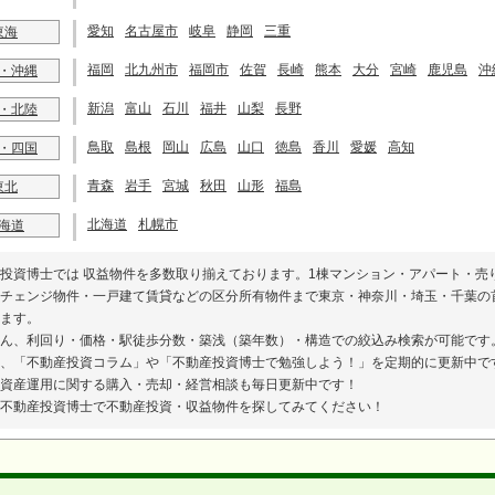
愛知
名古屋市
岐阜
静岡
三重
東海
福岡
北九州市
福岡市
佐賀
長崎
熊本
大分
宮崎
鹿児島
沖
・沖縄
新潟
富山
石川
福井
山梨
長野
・北陸
鳥取
島根
岡山
広島
山口
徳島
香川
愛媛
高知
・四国
青森
岩手
宮城
秋田
山形
福島
東北
北海道
札幌市
海道
投資博士では 収益物件を多数取り揃えております。1棟マンション・アパート・売
チェンジ物件・一戸建て賃貸などの区分所有物件まで東京・神奈川・埼玉・千葉の
ます。
ん、利回り・価格・駅徒歩分数・築浅（築年数）・構造での絞込み検索が可能です
、「不動産投資コラム」や「不動産投資博士で勉強しよう！」を定期的に更新中で
資産運用に関する購入・売却・経営相談も毎日更新中です！
不動産投資博士で不動産投資・収益物件を探してみてください！