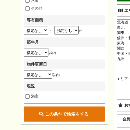
木造
その他
エ
専有面積
～
㎡
築年月
以内
物件更新日
以内
エリア
現況
満室
お
この条件で検索をする
会員