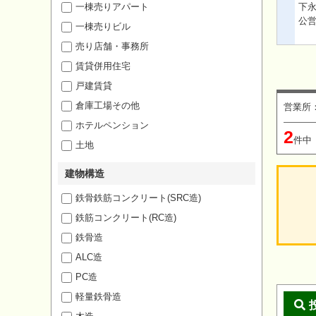
一棟売りアパート
下永
公
一棟売りビル
売り店舗・事務所
賃貸併用住宅
戸建賃貸
倉庫工場その他
営業所
ホテルペンション
2
件中
土地
建物構造
鉄骨鉄筋コンクリート(SRC造)
鉄筋コンクリート(RC造)
鉄骨造
ALC造
PC造
軽量鉄骨造