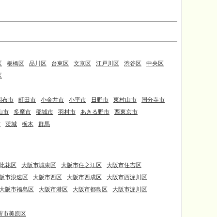
区
板橋区
品川区
台東区
文京区
江戸川区
渋谷区
中央区
区
調布市
町田市
小金井市
小平市
日野市
東村山市
国分寺市
山市
多摩市
稲城市
羽村市
あきる野市
西東京市
市
茨城
栃木
群馬
此花区
大阪市城東区
大阪市住之江区
大阪市住吉区
阪市浪速区
大阪市西区
大阪市西成区
大阪市西淀川区
大阪市福島区
大阪市港区
大阪市都島区
大阪市淀川区
堺市美原区