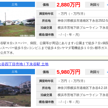
2,880万円
土地
価格
利回り
－万円（－万円/月）
満室時年収
神奈川県横浜市港南区下永谷2552-5
所在地
沿線交通
－/－(－年－月)
構造/築年数
永谷駅８分♪スーパー、病院、公園等が周辺にあります♪公園まで徒歩７分♪病
♪スーパー徒歩５分♪コンビニまで徒歩４分♪ヤマダ電機徒歩１０分♪都市ガス
、公共下水。
永谷四丁目売地 | 下永谷駅 土地
5,980万円
土地
価格
利回り
－万円（－万円/月）
満室時年収
神奈川県横浜市港南区下永谷4-2-18
所在地
沿線交通
－/－(－年－月)
構造/築年数