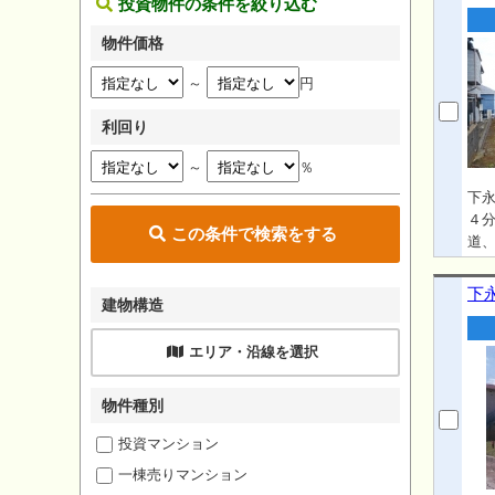
投資物件の条件を絞り込む
物件価格
～
円
利回り
～
％
下
４分
この条件で検索をする
道
下
建物構造
エリア・沿線を選択
物件種別
投資マンション
一棟売りマンション