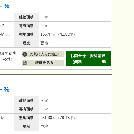
－%
－㎡
建物面積
42
－㎡
専有面積
横浜市営地下鉄ブルーライン 下永谷駅 徒歩 8分
135.47㎡（41.05坪）
敷地面積
更地
現況
院まで徒歩
お気に入りに追加
お問合せ・資料請求
、公共水
（無料）
詳細を見る
－%
－㎡
建物面積
－㎡
専有面積
横浜市営地下鉄ブルーライン 下永谷駅 徒歩 5分
251.38㎡（76.18坪）
敷地面積
更地
現況