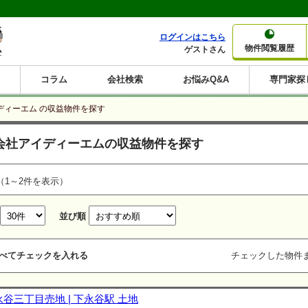
ログインはこちら
物件閲覧履歴
ゲストさん
コラム
会社検索
お悩みQ&A
専門家探
大家さんコラム
賃貸経営コラム
購入コラム
売却コラム
ディーエム の収益物件を探す
種別から収益物件を探す
利回りから収益物件を探す
会社アイディーエムの収益物件を探す
一棟売りマンション
一棟売りアパート
ホテルペンション
投資マンション
一棟売りビル
店舗・事務所
賃貸併用住宅
工場・倉庫
戸建賃貸
新築住宅
土地
利回り10%以上
利回り11%以上
利回り12%以上
利回り13%以上
利回り14%以上
利回り15%以上
利回り16%以上
利回り7%以上
利回り8%以上
利回り9%以上
（1～2件を表示）
並び順
べてチェックを入れる
チェックした物件
永谷三丁目売地 | 下永谷駅 土地