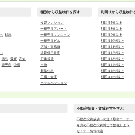
種別から収益物件を探す
利回りから収益物件
投資マンション
利回り7%以上
一棟売りアパート
利回り8%以上
木
群馬
一棟売りマンション
利回り9%以上
一棟売りビル
利回り10%以上
店舗・事務所
利回り11%以上
山
賃貸併用住宅
利回り12%以上
徳島
愛媛
高知
戸建賃貸
利回り13%以上
鹿児島
沖縄
土地
利回り14%以上
新築住宅
利回り15%以上
工場・倉庫
利回り16%以上
ホテルペンション
不動産投資・賃貸経営を学ぶ
不動産投資成功への道！取材コーナー
今月の不動産投資博士で勉強しよう
セミナー情報検索