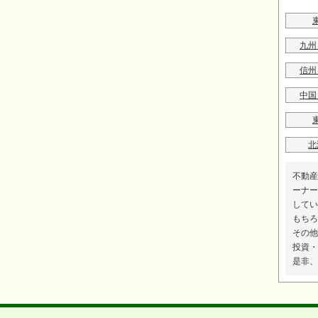
九州
信州
中国
北
不動産
ーナー
してい
もちろ
その他
投資・
是非、