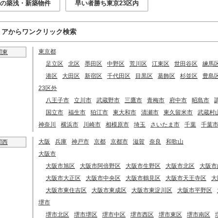
の築浅・新築物件
早い者勝ち東京23区内
リアからワンクリック検索
東京都
関東
足立区
北区
墨田区
中野区
荒川区
江東区
世田谷区
練馬
港区
大田区
新宿区
千代田区
目黒区
葛飾区
杉並区
豊島
23区外
八王子市
立川市
武蔵野市
三鷹市
青梅市
府中市
昭島市
国立市
福生市
狛江市
東大和市
清瀬市
東久留米市
武蔵村
神奈川
横浜市
川崎市
相模原市
埼玉
さいたま市
千葉
千葉
大阪
兵庫
神戸市
京都
京都市
滋賀
奈良
和歌山
関西
大阪市
大阪市旭区
大阪市阿倍野区
大阪市生野区
大阪市北区
大阪市
大阪市大正区
大阪市中央区
大阪市鶴見区
大阪市天王寺区
大
大阪市東住吉区
大阪市東成区
大阪市東淀川区
大阪市平野区
堺市
堺市北区
堺市堺区
堺市中区
堺市西区
堺市東区
堺市南区