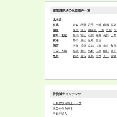
都道府県別の収益物件一覧
北海道
東北
青森
秋田
岩手
宮城
山形
福島
関東
東京
埼玉
神奈川
千葉
茨城
栃
信州・北陸
新潟
富山
石川
福井
長野
山梨
東海
静岡
愛知
岐阜
三重
関西
大阪
兵庫
京都
滋賀
奈良
和歌
中国・四国
鳥取
岡山
島根
広島
山口
香川
九州
福岡
佐賀
長崎
熊本
大分
宮崎
投資博士コンテンツ
不動産投資博士トップ
収益物件を探す
不動産購入