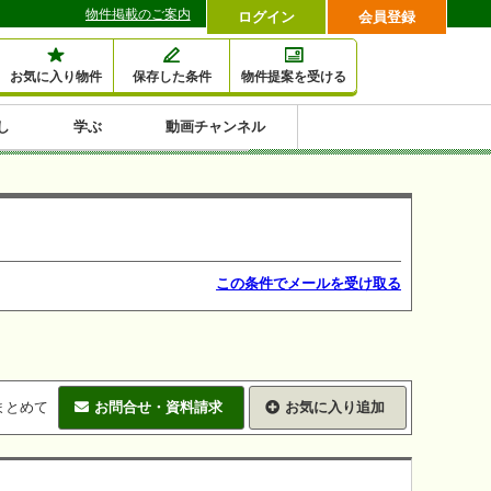
物件掲載のご案内
ログイン
会員登録
お気に入り物件
保存した条件
物件提案を受ける
し
学ぶ
動画チャンネル
セミナー情報検索
滞納・退去
相続・税金
金融・保険
空室対策
賃貸管理
土地活用
口コミ
特集から収益物件を探す
1,000万円以下小額投
早い者勝ち東京23区
10%以上アパート投
現況満室で安心物件
人気の築浅・新築物
資
資
件
内
この条件でメールを受け取る
まとめて
お問合せ・資料請求
お気に入り追加