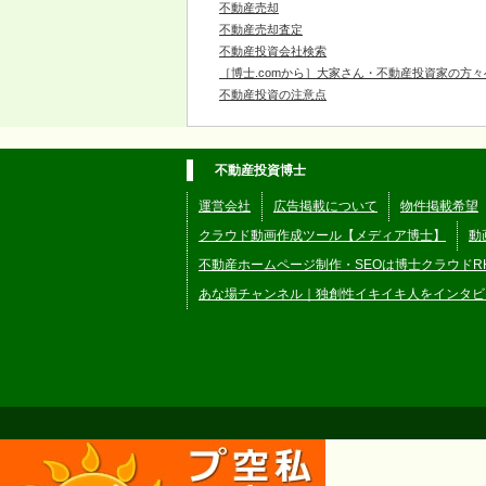
不動産売却
不動産売却査定
不動産投資会社検索
［博士.comから］大家さん・不動産投資家の方々
不動産投資の注意点
不動産投資博士
運営会社
広告掲載について
物件掲載希望
クラウド動画作成ツール【メディア博士】
動
不動産ホームページ制作・SEOは博士クラウドR
あな場チャンネル｜独創性イキイキ人をインタビ