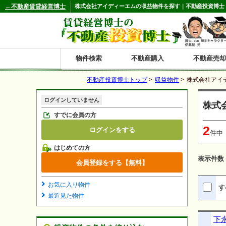
←不動産賃貸経営博士
株式会社アイディーエムの収益物件を探す｜不動産投資博士
物件検索
不動産購入
不動産売却
不動産投資博士トップ
>
収益物件
>
株式会社アイ
都道府県別の収益物件一覧
ログインしていません
株式
北
東
関
信
東
関
中
九
神奈川
和歌山
鹿児島
青森
秋田
岩手
宮城
山形
福島
東京
埼玉
千葉
茨城
栃木
群馬
新潟
富山
石川
福井
長野
山梨
静岡
愛知
岐阜
三重
大阪
兵庫
京都
滋賀
奈良
鳥取
岡山
島根
広島
山口
香川
徳島
愛媛
高知
福岡
佐賀
長崎
熊本
大分
宮崎
沖縄
すでに会員の方
2
ログインをする
海
北
東
州・
海
西
国・
州
件中
はじめての方
道
北
四
表示件数
会員登録をする【無料】
陸
国
お気に入り物件
す
最近見た物件
下