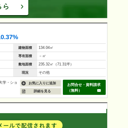
10.37%
134.04㎡
建物面積
－㎡
専有面積
235.32㎡（71.31坪）
敷地面積
その他
現況
大学・ショ
お気に入りに追加
お問合せ・資料請求
。
（無料）
詳細を見る