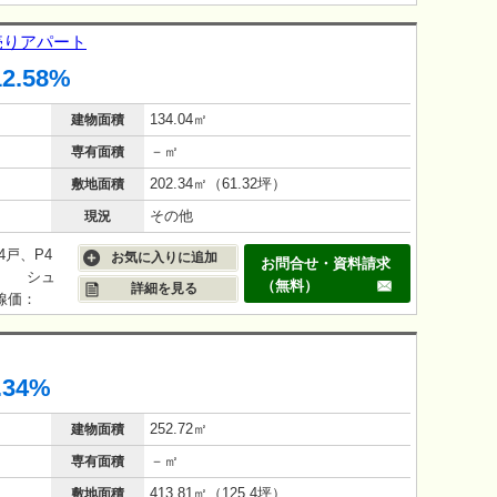
棟売りアパート
12.58%
134.04㎡
建物面積
－㎡
専有面積
202.34㎡（61.32坪）
敷地面積
その他
現況
4戸、P4
お気に入りに追加
お問合せ・資料請求
、 シュ
（無料）
詳細を見る
線価：
会社につい
います。
担でござい
.34%
252.72㎡
建物面積
－㎡
専有面積
413.81㎡（125.4坪）
敷地面積