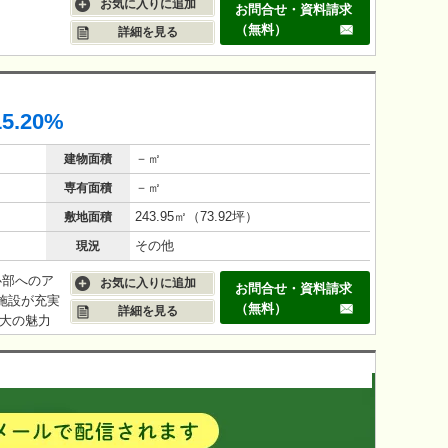
お気に入りに追加
お問合せ・資料請求
（無料）
詳細を見る
15.20%
－㎡
建物面積
－㎡
専有面積
243.95㎡（73.92坪）
敷地面積
その他
現況
心部へのア
お気に入りに追加
お問合せ・資料請求
施設が充実
（無料）
詳細を見る
大の魅力
内で二桁利
魅力的な物
すく、高い
は、堺駅