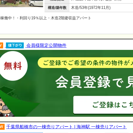
木造/53年(1972年11月)
構造/築年数
稼働中！・利回り19％以上・木造2階建収益アパート
会員様限定公開物件
千葉県船橋市の一棟売りアパート | 海神駅 一棟売りアパート