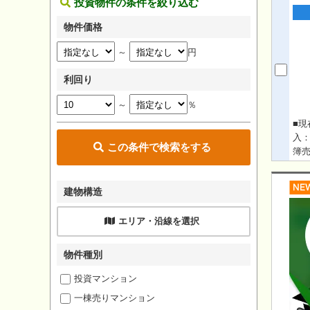
投資物件の条件を絞り込む
物件価格
～
円
利回り
～
％
■現
入：
この条件で検索をする
簿売
事
建物構造
エリア・沿線を選択
物件種別
投資マンション
一棟売りマンション