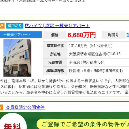
稼働中！・木造2階建・3DK×4戸・利回り17％以上
堺ハイツ | 堺駅 一棟売りアパート
6,680万円
一棟売りアパート
価格
利回り
1017.6万円（84.8万円/月）
満室時年収
大阪府堺市堺区住吉橋町1-6-15
所在地
南海線 堺駅 徒歩 6分
沿線交通
鉄骨造（S造）/50年(1976年8月)
構造/築年数
物件は、南海本線「堺」駅から徒歩6分に位置する一棟収益レジです。大阪都
セスに優れ、駅周辺には商業施設や飲食店、金融機関、医療施設など生活利便
ていることから、単身者を中心に安定した賃貸需要が見込めるエリアです。 最
、利回り15％超という高い収益性です。近年の不動産市況において、駅徒歩圏
りを確保できる一棟レジは限られており、収益性を重視する投資家様にとって
会員様限定公開物件
ではないでしょうか。築年数は経過しておりますが、その分取得価格を抑えや
資効率を実現している点も特徴です。 また、本物件が所在する住吉橋町エリア
辺の利便性を享…