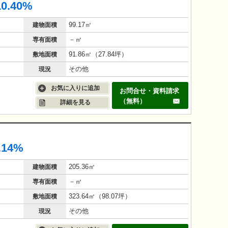
10.40%
99.17㎡
建物面積
－㎡
専有面積
91.86㎡（27.84坪）
敷地面積
その他
現況
お気に入りに追加
お問合せ・資料請求
（無料）
詳細を見る
.14%
205.36㎡
建物面積
－㎡
専有面積
323.64㎡（98.07坪）
敷地面積
その他
現況