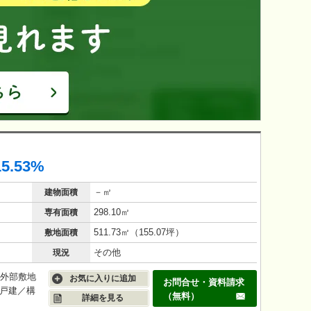
15.53%
－㎡
建物面積
298.10㎡
専有面積
511.73㎡（155.07坪）
敷地面積
その他
現況
■外部敷地
お気に入りに追加
お問合せ・資料請求
■戸建／構
（無料）
詳細を見る