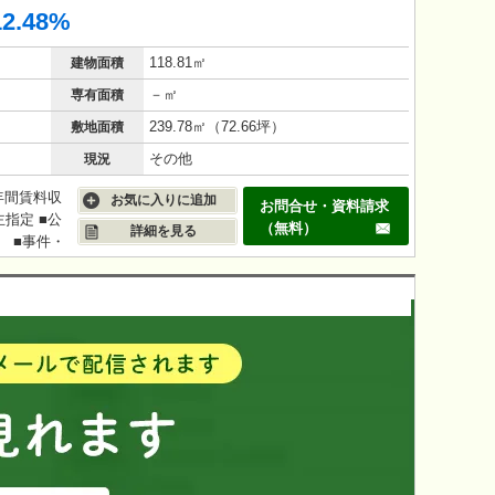
12.48%
118.81㎡
建物面積
－㎡
専有面積
239.78㎡（72.66坪）
敷地面積
その他
現況
年間賃料収
お気に入りに追加
お問合せ・資料請求
主指定 ■公
（無料）
詳細を見る
 ■事件・