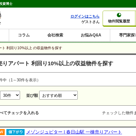
投資博士
ログインはこちら
物件閲覧履歴
ゲストさん
コラム
会社検索
お悩みQ&A
専門家探
大家さんコラム
賃貸経営コラム
購入コラム
売却コラム
ト 利回り10%以上 の収益物件を探す
種別から収益物件を探す
利回りから収益物件を探す
売りアパート 利回り10%以上の収益物件を探す
一棟売りマンション
一棟売りアパート
ホテルペンション
投資マンション
一棟売りビル
店舗・事務所
賃貸併用住宅
工場・倉庫
戸建賃貸
新築住宅
土地
利回り10%以上
利回り11%以上
利回り12%以上
利回り13%以上
利回り14%以上
利回り15%以上
利回り16%以上
利回り7%以上
利回り8%以上
利回り9%以上
件中（1～30件を表示）
並び順
べてチェックを入れる
チェックした物件
メゾンジュピター | 春日山駅 一棟売りアパート