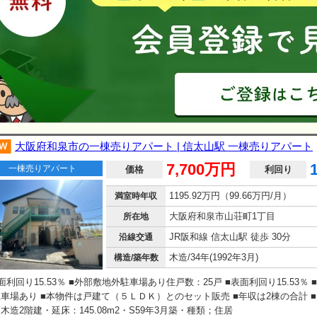
大阪府和泉市の一棟売りアパート | 信太山駅 一棟売りアパート
7,700万円
一棟売りアパート
価格
利回り
1195.92万円（99.66万円/月）
満室時年収
大阪府和泉市山荘町1丁目
所在地
JR阪和線 信太山駅 徒歩 30分
沿線交通
木造/34年(1992年3月)
構造/築年数
面利回り15.53％ ■外部敷地外駐車場あり住戸数：25戸 ■表面利回り15.53％ 
車場あり ■本物件は戸建て（５ＬＤＫ）とのセット販売 ■年収は2棟の合計 
木造2階建・延床：145.08m2・S59年3月築・種類；住居