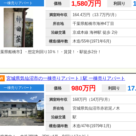
1,580万円
一棟売りアパート
価格
利回り
164.4万円（13.7万円/月）
満室時年収
千葉県船橋市海神4丁目
所在地
京成本線 海神駅 徒歩 2分
沿線交通
木造/55年(1971年6月)
構造/築年数
葉県船橋市】・想定利回り10％！・賃貸！・駅徒歩2分！
宮城県気仙沼市の一棟売りアパート | 駅 一棟売りアパート
980万円
17
一棟売りアパート
価格
利回り
168万円（14万円/月）
満室時年収
宮城県気仙沼市赤岩泥ノ木
所在地
駅
沿線交通
木造/47年(1979年1月)
構造/築年数