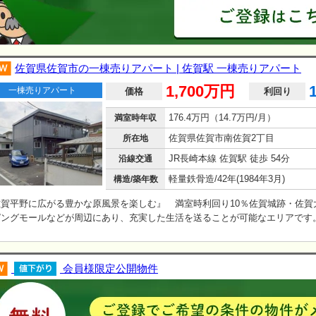
佐賀県佐賀市の一棟売りアパート | 佐賀駅 一棟売りアパート
1,700万円
一棟売りアパート
価格
利回り
176.4万円（14.7万円/月）
満室時年収
佐賀県佐賀市南佐賀2丁目
所在地
JR長崎本線 佐賀駅 徒歩 54分
沿線交通
軽量鉄骨造/42年(1984年3月)
構造/築年数
佐賀平野に広がる豊かな原風景を楽しむ』 満室時利回り10％佐賀城跡・佐賀
ピングモールなどが周辺にあり、充実した生活を送ることが可能なエリアです
会員様限定公開物件