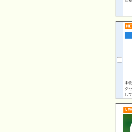
満室
本
ク
し
は
回
件
投
周