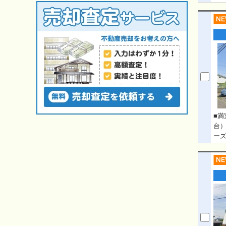
■満
台
ー
11
て
・
ます