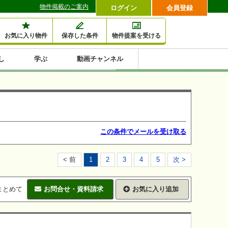
物件掲載のご案内
ログイン
会員登録
お気に入り物件
保存した条件
物件提案を受ける
し
学ぶ
動画チャンネル
セミナー情報検索
滞納・退去
相続・税金
金融・保険
空室対策
賃貸管理
土地活用
口コミ
特集から収益物件を探す
1,000万円以下小額投
早い者勝ち東京23区
10%以上アパート投
現況満室で安心物件
人気の築浅・新築物
資
資
件
内
この条件でメールを受け取る
< 前
1
2
3
4
5
次 >
まとめて
お問合せ・資料請求
お気に入り追加