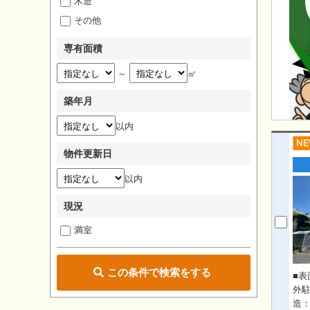
木造
その他
専有面積
～
㎡
築年月
以内
物件更新日
以内
現況
満室
この条件で検索をする
■表
外駐
造：