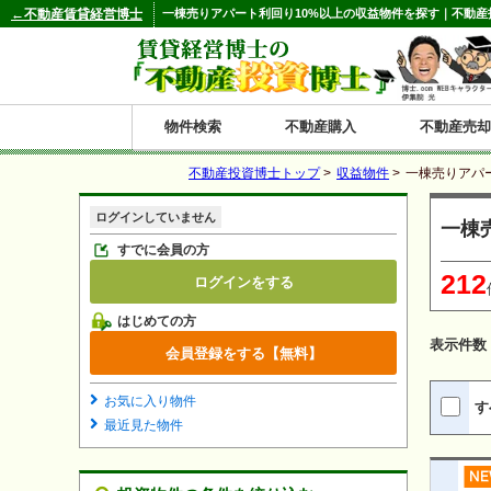
←不動産賃貸経営博士
一棟売りアパート利回り10%以上の収益物件を探す｜不動産
物件検索
不動産購入
不動産売却
不動産投資博士トップ
>
収益物件
>
一棟売りアパー
都道府県別の収益物件一覧
ログインしていません
一棟
北
東
関
信
東
関
中
九
神奈川
和歌山
鹿児島
青森
秋田
岩手
宮城
山形
福島
東京
埼玉
千葉
茨城
栃木
群馬
新潟
富山
石川
福井
長野
山梨
静岡
愛知
岐阜
三重
大阪
兵庫
京都
滋賀
奈良
鳥取
岡山
島根
広島
山口
香川
徳島
愛媛
高知
福岡
佐賀
長崎
熊本
大分
宮崎
沖縄
すでに会員の方
212
ログインをする
海
北
東
州・
海
西
国・
州
はじめての方
道
北
四
表示件数
会員登録をする【無料】
陸
国
お気に入り物件
す
最近見た物件