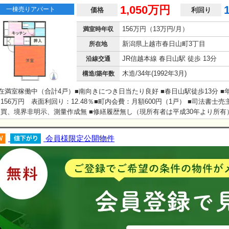
1,050万円
一棟売りアパート
価格
利回り
156万円（13万円/月）
満室時年収
新潟県上越市春日山町3丁目
所在地
JR信越本線 春日山駅 徒歩 13分
沿線交通
木造/34年(1992年3月)
構造/築年数
在満室稼働中（合計4戸）■南向きにつき日当たり良好 ■春日山駅徒歩13分 ■
156万円 表面利回り：12.48％■町内会費：月額600円（1戸） ■司法書士売
買、境界非明示、測量作成無 ■修繕履歴無し（現所有者は平成30年より所有）
故・トラブル無し
会員様限定公開物件