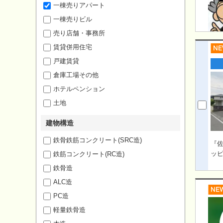
一棟売りアパート
一棟売りビル
売り店舗・事務所
賃貸併用住宅
戸建賃貸
倉庫工場その他
ホテルペンション
土地
建物構造
鉄骨鉄筋コンクリート(SRC造)
『
ッ
鉄筋コンクリート(RC造)
鉄骨造
ALC造
PC造
軽量鉄骨造