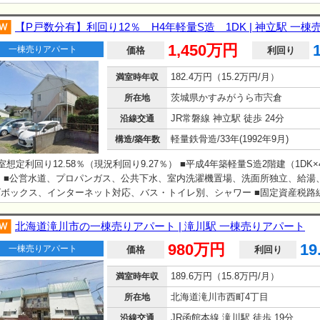
【P戸数分有】利回り12％ H4年軽量S造 1DK | 神立駅 一
1,450万円
一棟売りアパート
価格
利回り
182.4万円（15.2万円/月）
満室時年収
茨城県かすみがうら市宍倉
所在地
JR常磐線 神立駅 徒歩 24分
沿線交通
軽量鉄骨造/33年(1992年9月)
構造/築年数
室想定利回り12.58％（現況利回り9.27％） ■平成4年築軽量S造2階建（1DK×
） ■公営水道、プロパンガス、公共下水、室内洗濯機置場、洗面所独立、給湯
ズボックス、インターネット対応、バス・トイレ別、シャワー ■固定資産税路
800円/平米 ■境界非明示・現況有姿・公簿売買・売主契約不適合免責 ・管理
は、継承必須でございます。 ・プロパンガス契約については、継承必須でござ
北海道滝川市の一棟売りアパート | 滝川駅 一棟売りアパート
現在、空室が1部屋ございます。 （室内原状回復工事については、買主様ご負
980万円
19
一棟売りアパート
（費用：約60万円）） …
価格
利回り
189.6万円（15.8万円/月）
満室時年収
北海道滝川市西町4丁目
所在地
JR函館本線 滝川駅 徒歩 19分
沿線交通