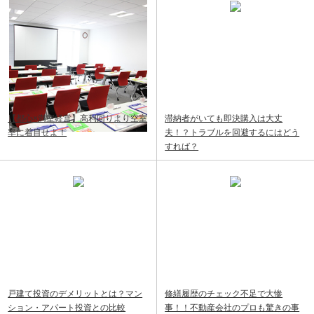
【都心×満室経営】高利回りより空室
滞納者がいても即決購入は大丈
率に着目せよ！
夫！？トラブルを回避するにはどう
すれば？
戸建て投資のデメリットとは？マン
修繕履歴のチェック不足で大惨
ション・アパート投資との比較
事！！不動産会社のプロも驚きの事