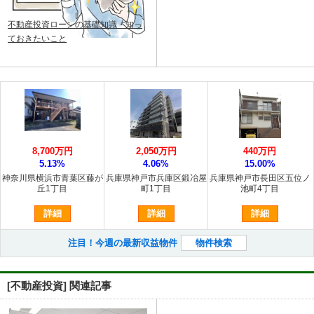
不動産投資ローンの基礎知識・知っ
ておきたいこと
8,700万円
2,050万円
440万円
5.13%
4.06%
15.00%
神奈川県横浜市青葉区藤が
兵庫県神戸市兵庫区鍛冶屋
兵庫県神戸市長田区五位ノ
丘1丁目
町1丁目
池町4丁目
詳細
詳細
詳細
注目！今週の最新収益物件
物件検索
[不動産投資] 関連記事