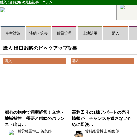
購入 出口戦略 の最新記事・コラム
空室対策
滞納・退去
賃貸管理
土地活用
購入
購入 出口戦略のピックアップ記事
購入
購入
都心の物件で満室経営！立地・
高利回りの1棟アパートの売り
地域特性・需要と供給のバラン
情報が！チャンスを逃さないた
ス・出口…
めに即決…
賃貸経営博士 編集部
賃貸経営博士 編集部