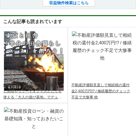
収益物件検索はこちら
こんな記事も読まれています
飯能ベース｜飯能・青梅で田舎暮ら
不動産評価額見直しで相続税の還付
し別荘やリゾートオフィスとしても
金2,400万円!? / 修繕履歴のチェック
使える「大人の遊び基地」でデュア
不足で大惨事 他
ルライフ