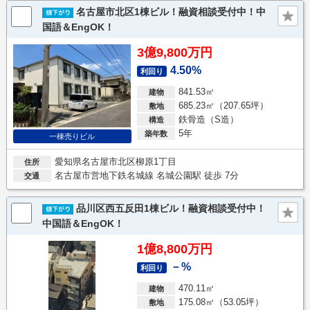
名古屋市北区1棟ビル！融資相談受付中！中
国語＆EngOK！
3億9,800万円
4.50%
利回り
841.53㎡
建物
685.23㎡（207.65坪）
敷地
鉄骨造（S造）
構造
5年
築年数
一棟売りビル
愛知県名古屋市北区柳原1丁目
住所
名古屋市営地下鉄名城線 名城公園駅 徒歩 7分
交通
品川区西五反田1棟ビル！融資相談受付中！
中国語＆EngOK！
1億8,800万円
－%
利回り
470.11㎡
建物
175.08㎡（53.05坪）
敷地