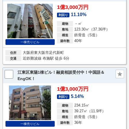
1億3,000万円
11.10%
利回り
－㎡
建物
123.30㎡（37.36坪）
敷地
鉄骨造（S造）
構造
40年
築年数
一棟売りビル
大阪府東大阪市足代新町
住所
近鉄難波線 布施駅 徒歩 6分
交通
江東区東陽1棟ビル！融資相談受付中！中国語＆
EngOK！
1億3,000万円
5.14%
利回り
234.15㎡
建物
39.27㎡（11.9坪）
敷地
鉄骨造（S造）
構造
36年
築年数
一棟売りビル