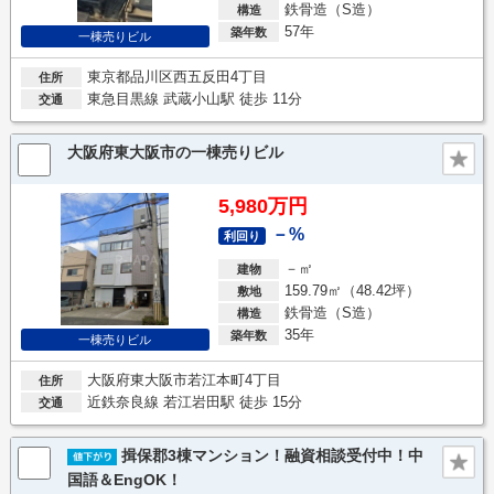
鉄骨造（S造）
構造
57年
築年数
一棟売りビル
東京都品川区西五反田4丁目
住所
東急目黒線 武蔵小山駅 徒歩 11分
交通
大阪府東大阪市の一棟売りビル
5,980万円
－%
利回り
－㎡
建物
159.79㎡（48.42坪）
敷地
鉄骨造（S造）
構造
35年
築年数
一棟売りビル
大阪府東大阪市若江本町4丁目
住所
近鉄奈良線 若江岩田駅 徒歩 15分
交通
揖保郡3棟マンション！融資相談受付中！中
国語＆EngOK！