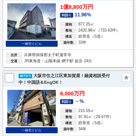
1億8,800万円
11.96%
利回り
877.25㎡
建物
2420.98㎡（733.63坪）
敷地
鉄骨造（S造）
構造
33年
築年数
一棟売りビル
兵庫県揖保郡太子町蓮常寺
住所
JR東海道・山陽本線 網干駅 徒歩 24分
交通
大阪市住之江区東加賀屋！融資相談受付
中！中国語＆EngOK！
6,000万円
－%
利回り
215.55㎡
建物
97.91㎡（29.67坪）
敷地
鉄骨造（S造）
構造
34年
築年数
一棟売りビル