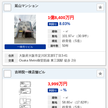
延山マンション
1億8,400万円
8.03%
利回り
－㎡
建物
101.97㎡（30.9坪）
敷地
鉄骨造（S造）
構造
50年
築年数
一棟売りビル
大阪府大阪市淀川区宮原5丁目3-41
住所
Osaka Metro御堂筋線 東三国駅 徒歩 2分
交通
吉祥院一棟店舗ビル
3,999万円
－%
利回り
－㎡
建物
58.80㎡（17.82坪）
敷地
鉄骨造（S造）
構造