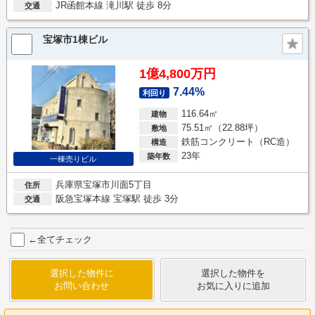
JR函館本線 滝川駅 徒歩 8分
交通
宝塚市1棟ビル
1億4,800万円
7.44%
利回り
116.64㎡
建物
75.51㎡（22.88坪）
敷地
鉄筋コンクリート（RC造）
構造
23年
築年数
一棟売りビル
兵庫県宝塚市川面5丁目
住所
阪急宝塚本線 宝塚駅 徒歩 3分
交通
←全てチェック
選択した物件に
選択した物件を
お問い合わせ
お気に入りに追加