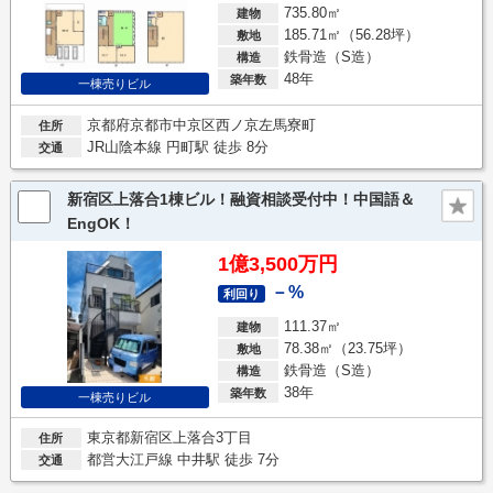
735.80㎡
建物
185.71㎡（56.28坪）
敷地
鉄骨造（S造）
構造
48年
築年数
一棟売りビル
京都府京都市中京区西ノ京左馬寮町
住所
JR山陰本線 円町駅 徒歩 8分
交通
新宿区上落合1棟ビル！融資相談受付中！中国語＆
EngOK！
1億3,500万円
－%
利回り
111.37㎡
建物
78.38㎡（23.75坪）
敷地
鉄骨造（S造）
構造
38年
築年数
一棟売りビル
東京都新宿区上落合3丁目
住所
都営大江戸線 中井駅 徒歩 7分
交通