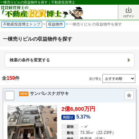
一棟売りビルの収益物件を探す｜不動産投資博士
不動産投資博士トップ
>
収益物件
>
一棟売りビル の収益物件を探す
一棟売りビルの収益物件を探す
検索の条件を変更する
159
全
件
並び替え
サンパレスナガサキ
2億6,800万円
5.37%
利回り
－㎡
建物
73.35㎡（22.23坪）
敷地
鉄骨造（S造）
構造