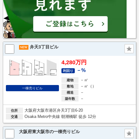
弁天3丁目ビル
4,280万円
－%
利回り
－㎡
建物
－㎡（）
敷地
一棟売りビル
－
構造
－
築年数
大阪府大阪市港区弁天3丁目6-20
住所
Osaka Metro中央線 朝潮橋駅 徒歩 12分
交通
大阪府東大阪市の一棟売りビル