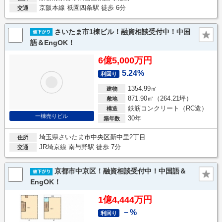
京阪本線 祇園四条駅 徒歩 6分
交通
さいたま市1棟ビル！融資相談受付中！中国
語＆EngOK！
6億5,000万円
5.24%
利回り
1354.99㎡
建物
871.90㎡（264.21坪）
敷地
鉄筋コンクリート（RC造）
構造
一棟売りビル
30年
築年数
埼玉県さいたま市中央区新中里2丁目
住所
JR埼京線 南与野駅 徒歩 7分
交通
京都市中京区！融資相談受付中！中国語＆
EngOK！
1億4,444万円
－%
利回り