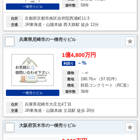
58年
築年数
一棟売りビル
京都府京都市南区吉祥院西浦町11-3
住所
JR東海道・山陽本線 西大路駅 徒歩 12分
交通
兵庫県尼崎市の一棟売りビル
1億4,800万円
－%
利回り
－㎡
建物
190.76㎡（57.81坪）
敷地
鉄筋コンクリート（RC造）
構造
36年
築年数
一棟売りビル
兵庫県尼崎市大庄北4丁目
住所
JR東海道・山陽本線 立花駅 徒歩 20分
交通
大阪府茨木市の一棟売りビル