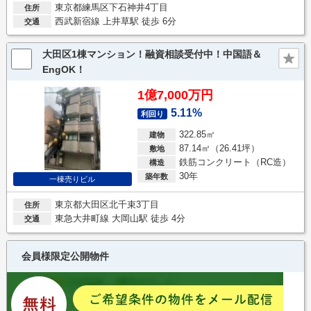
東京都練馬区下石神井4丁目
住所
西武新宿線 上井草駅 徒歩 6分
交通
大田区1棟マンション！融資相談受付中！中国語＆
EngOK！
1億7,000万円
5.11%
利回り
322.85㎡
建物
87.14㎡（26.41坪）
敷地
鉄筋コンクリート（RC造）
構造
30年
築年数
一棟売りビル
東京都大田区北千束3丁目
住所
東急大井町線 大岡山駅 徒歩 4分
交通
会員様限定公開物件