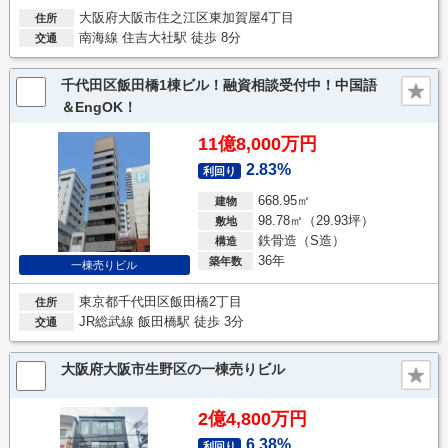
大阪府大阪市住之江区東加賀屋4丁目
住所
南海線 住吉大社駅 徒歩 8分
交通
千代田区飯田橋1棟ビル！融資相談受付中！中国語
＆EngOK！
11億8,000万円
2.83%
利回り
668.95㎡
建物
98.78㎡（29.93坪）
敷地
鉄骨造（S造）
構造
36年
築年数
一棟売りビル
東京都千代田区飯田橋2丁目
住所
JR総武線 飯田橋駅 徒歩 3分
交通
大阪府大阪市生野区の一棟売りビル
2億4,800万円
6.38%
利回り