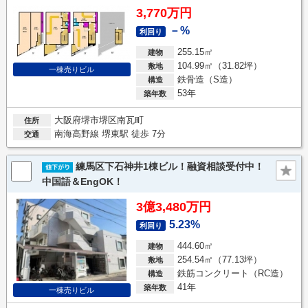
3,770万円
－%
利回り
255.15㎡
建物
104.99㎡（31.82坪）
敷地
一棟売りビル
鉄骨造（S造）
構造
53年
築年数
大阪府堺市堺区南瓦町
住所
南海高野線 堺東駅 徒歩 7分
交通
練馬区下石神井1棟ビル！融資相談受付中！
中国語＆EngOK！
3億3,480万円
5.23%
利回り
444.60㎡
建物
254.54㎡（77.13坪）
敷地
鉄筋コンクリート（RC造）
構造
41年
築年数
一棟売りビル