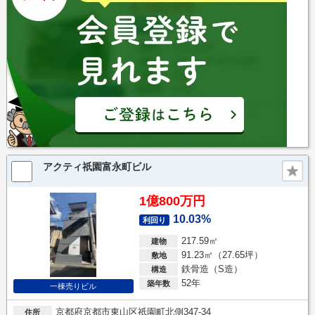
アクティ祇園富永町ビル
1億800万円
10.03%
利回り
217.59㎡
建物
91.23㎡（27.65坪）
敷地
鉄骨造（S造）
構造
52年
築年数
一棟売りビル
京都府京都市東山区祇園町北側347-34
住所