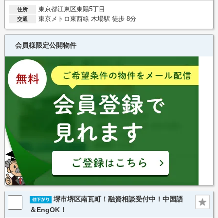
東京都江東区東陽5丁目
住所
東京メトロ東西線 木場駅 徒歩 8分
交通
会員様限定公開物件
堺市堺区南瓦町！融資相談受付中！中国語
＆EngOK！