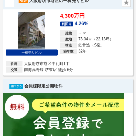
大阪府堺市堺区の一棟売りビル
4,300万円
4.26%
利回り
－㎡
建物
73.04㎡（22.13坪）
敷地
鉄骨造（S造）
構造
32年
築年数
一棟売りビル
大阪府堺市堺区中瓦町1丁
住所
南海高野線 堺東駅 徒歩 6分
交通
会員様限定公開物件