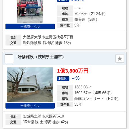
－㎡
建物
70.08㎡（21.24坪）
敷地
鉄骨造（S造）
構造
5年
築年数
一棟売りビル
大阪府大阪市生野区桃谷5丁目
住所
近鉄難波線 鶴橋駅 徒歩 13分
交通
研修施設（茨城県土浦市）
1億3,800万円
－%
利回り
1383.08㎡
建物
1602.67㎡（485.66坪）
敷地
鉄筋コンクリート（RC造）
構造
35年
築年数
一棟売りビル
茨城県土浦市永国976-10
住所
JR常磐線 土浦駅 徒歩 42分
交通