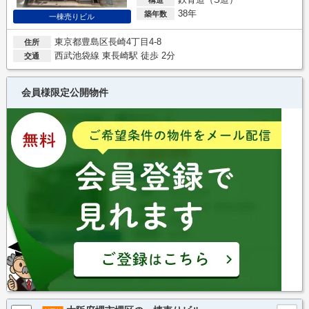
38年
築年数
一棟売りビル
東京都豊島区長崎4丁目4-8
住所
西武池袋線 東長崎駅 徒歩 2分
交通
会員様限定公開物件