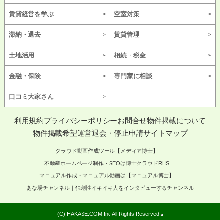
賃貸経営を学ぶ
空室対策
滞納・退去
賃貸管理
土地活用
相続・税金
金融・保険
専門家に相談
口コミ大家さん
利用規約
プライバシーポリシー
お問合せ
物件掲載について
物件掲載希望
運営
退会・停止申請
サイトマップ
クラウド動画作成ツール【メディア博士】
不動産ホームページ制作・SEOは博士クラウドRHS
マニュアル作成・マニュアル動画は【マニュアル博士】
あな場チャンネル｜独創性イキイキ人をインタビューするチャンネル
(C) HAKASE.COM Inc All Rights Reserved.