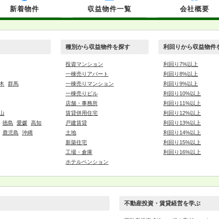
新着物件
収益物件一覧
会社概要
種別から収益物件を探す
利回りから収益物件
投資マンション
利回り7%以上
一棟売りアパート
利回り8%以上
木
群馬
一棟売りマンション
利回り9%以上
一棟売りビル
利回り10%以上
店舗・事務所
利回り11%以上
山
賃貸併用住宅
利回り12%以上
徳島
愛媛
高知
戸建賃貸
利回り13%以上
鹿児島
沖縄
土地
利回り14%以上
新築住宅
利回り15%以上
工場・倉庫
利回り16%以上
ホテルペンション
不動産投資・賃貸経営を学ぶ