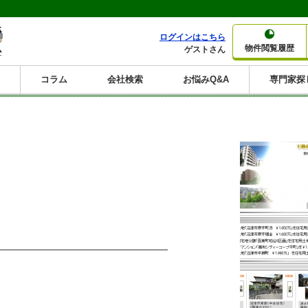
ログインはこちら
物件閲覧履歴
ゲストさん
コラム
会社検索
お悩みQ&A
専門家探
大家さんコラム
賃貸経営コラム
購入コラム
売却コラム
種別から収益物件を探す
利回りから収益物件を探す
一棟売りマンション
一棟売りアパート
ホテルペンション
投資マンション
一棟売りビル
店舗・事務所
賃貸併用住宅
工場・倉庫
戸建賃貸
新築住宅
土地
利回り10%以上
利回り11%以上
利回り12%以上
利回り13%以上
利回り14%以上
利回り15%以上
利回り16%以上
利回り7%以上
利回り8%以上
利回り9%以上