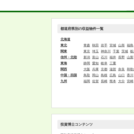
都道府県別の収益物件一覧
北海道
東北
青森
秋田
岩手
宮城
山形
福島
関東
東京
埼玉
神奈川
千葉
茨城
栃
信州・北陸
新潟
富山
石川
福井
長野
山梨
東海
静岡
愛知
岐阜
三重
関西
大阪
兵庫
京都
滋賀
奈良
和歌
中国・四国
鳥取
岡山
島根
広島
山口
香川
九州
福岡
佐賀
長崎
熊本
大分
宮崎
投資博士コンテンツ