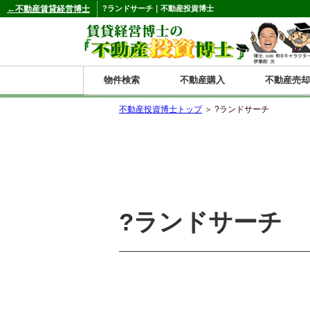
←不動産賃貸経営博士
?ランドサーチ｜不動産投資博士
物件検索
不動産購入
不動産売却
不動産投資博士トップ
＞ ?ランドサーチ
都道府県別の収益物件一覧
北
東
関
信
東
関
中
九
神奈川
和歌山
鹿児島
青森
秋田
岩手
宮城
山形
福島
東京
埼玉
千葉
茨城
栃木
群馬
新潟
富山
石川
福井
長野
山梨
静岡
愛知
岐阜
三重
大阪
兵庫
京都
滋賀
奈良
鳥取
岡山
島根
広島
山口
香川
徳島
愛媛
高知
福岡
佐賀
長崎
熊本
大分
宮崎
沖縄
海
北
東
州・
海
西
国・
州
道
北
四
?ランドサーチ
陸
国