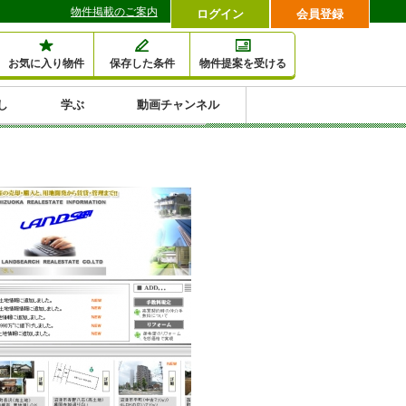
物件掲載のご案内
ログイン
会員登録
お気に入り物件
保存した条件
物件提案を受ける
し
学ぶ
動画チャンネル
セミナー情報検索
滞納・退去
相続・税金
金融・保険
空室対策
賃貸管理
土地活用
口コミ
特集から収益物件を探す
1,000万円以下小額投
早い者勝ち東京23区
10%以上アパート投
現況満室で安心物件
人気の築浅・新築物
資
資
件
内