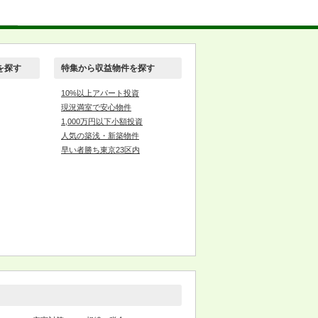
を探す
特集から収益物件を探す
10%以上アパート投資
現況満室で安心物件
1,000万円以下小額投資
人気の築浅・新築物件
早い者勝ち東京23区内