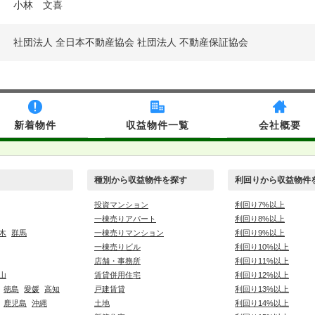
小林 文喜
社団法人 全日本不動産協会 社団法人 不動産保証協会
新着物件
収益物件一覧
会社概要
種別から収益物件を探す
利回りから収益物件
投資マンション
利回り7%以上
一棟売りアパート
利回り8%以上
木
群馬
一棟売りマンション
利回り9%以上
一棟売りビル
利回り10%以上
店舗・事務所
利回り11%以上
山
賃貸併用住宅
利回り12%以上
徳島
愛媛
高知
戸建賃貸
利回り13%以上
鹿児島
沖縄
土地
利回り14%以上