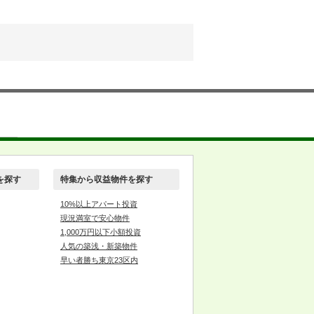
を探す
特集から収益物件を探す
10%以上アパート投資
現況満室で安心物件
1,000万円以下小額投資
人気の築浅・新築物件
早い者勝ち東京23区内