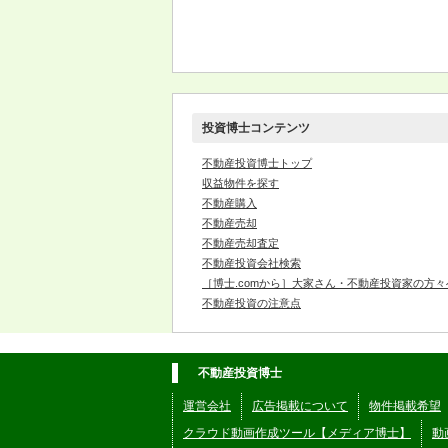
投資博士コンテンツ
不動産投資博士トップ
収益物件を探す
不動産購入
不動産売却
不動産売却査定
不動産投資会社検索
［博士.comから］大家さん・不動産投資家の方々
不動産投資の注意点
不動産投資博士
運営会社
広告掲載について
物件掲載希望
クラウド動画作成ツール【メディア博士】
動