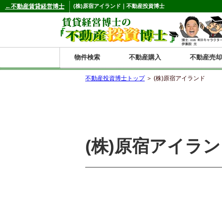
←不動産賃貸経営博士
(株)原宿アイランド｜不動産投資博士
物件検索
不動産購入
不動産売却
不動産投資博士トップ
＞ (株)原宿アイランド
都道府県別の収益物件一覧
北
東
関
信
東
関
中
九
神奈川
和歌山
鹿児島
青森
秋田
岩手
宮城
山形
福島
東京
埼玉
千葉
茨城
栃木
群馬
新潟
富山
石川
福井
長野
山梨
静岡
愛知
岐阜
三重
大阪
兵庫
京都
滋賀
奈良
鳥取
岡山
島根
広島
山口
香川
徳島
愛媛
高知
福岡
佐賀
長崎
熊本
大分
宮崎
沖縄
海
北
東
州・
海
西
国・
州
(株)原宿アイラ
道
北
四
陸
国