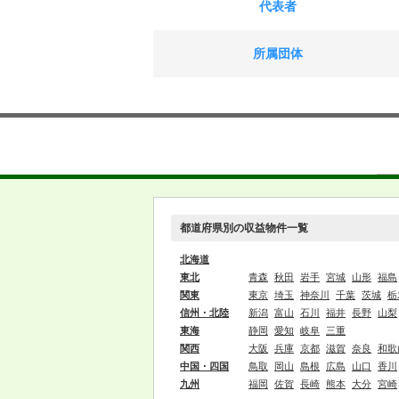
代表者
所属団体
都道府県別の収益物件一覧
北海道
東北
青森
秋田
岩手
宮城
山形
福島
関東
東京
埼玉
神奈川
千葉
茨城
栃
信州・北陸
新潟
富山
石川
福井
長野
山梨
東海
静岡
愛知
岐阜
三重
関西
大阪
兵庫
京都
滋賀
奈良
和歌
中国・四国
鳥取
岡山
島根
広島
山口
香川
九州
福岡
佐賀
長崎
熊本
大分
宮崎