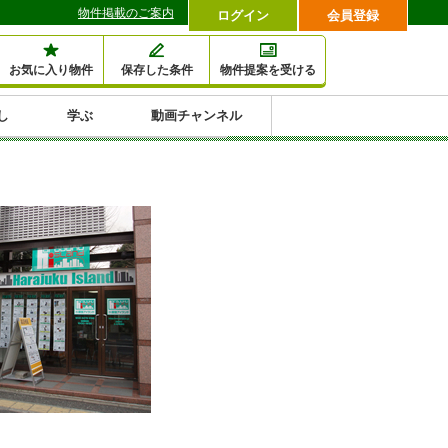
物件掲載のご案内
ログイン
会員登録
お気に入り物件
保存した条件
物件提案を受ける
し
学ぶ
動画チャンネル
セミナー情報検索
滞納・退去
相続・税金
金融・保険
空室対策
賃貸管理
土地活用
口コミ
特集から収益物件を探す
1,000万円以下小額投
早い者勝ち東京23区
10%以上アパート投
現況満室で安心物件
人気の築浅・新築物
資
資
件
内