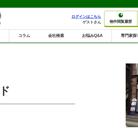
ログインはこちら
物件閲覧履歴
ゲストさん
コラム
会社検索
お悩みQ&A
専門家探
大家さんコラム
賃貸経営コラム
購入コラム
売却コラム
種別から収益物件を探す
利回りから収益物件を探す
一棟売りマンション
一棟売りアパート
ホテルペンション
投資マンション
一棟売りビル
店舗・事務所
賃貸併用住宅
工場・倉庫
戸建賃貸
新築住宅
土地
利回り10%以上
利回り11%以上
利回り12%以上
利回り13%以上
利回り14%以上
利回り15%以上
利回り16%以上
利回り7%以上
利回り8%以上
利回り9%以上
ンド