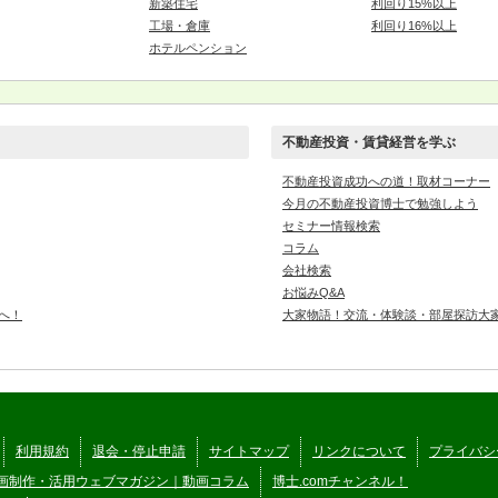
新築住宅
利回り15%以上
工場・倉庫
利回り16%以上
ホテルペンション
不動産投資・賃貸経営を学ぶ
不動産投資成功への道！取材コーナー
今月の不動産投資博士で勉強しよう
セミナー情報検索
コラム
会社検索
お悩みQ&A
へ！
大家物語！交流・体験談・部屋探訪大
利用規約
退会・停止申請
サイトマップ
リンクについて
プライバシ
画制作・活用ウェブマガジン｜動画コラム
博士.comチャンネル！