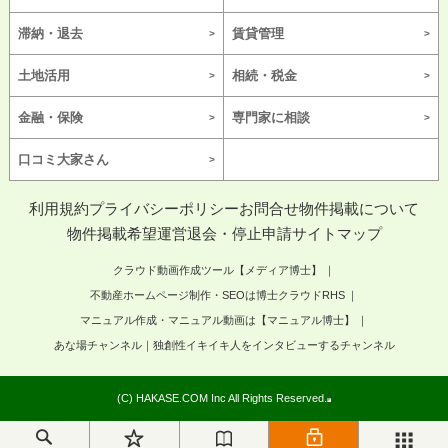
滞納・退去
賃貸管理
土地活用
相続・税金
金融・保険
専門家に相談
口コミ大家さん
利用規約
プライバシーポリシー
お問合せ
物件掲載について
物件掲載希望
運営
退会・停止申請
サイトマップ
クラウド動画作成ツール【メディア博士】
不動産ホームページ制作・SEOは博士クラウドRHS
マニュアル作成・マニュアル動画は【マニュアル博士】
あな場チャンネル｜独創性イキイキ人をインタビューするチャンネル
(C) HAKASE.COM Inc All Rights Reserved.