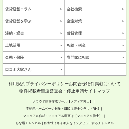
賃貸経営コラム
会社検索
賃貸経営を学ぶ
空室対策
滞納・退去
賃貸管理
土地活用
相続・税金
金融・保険
専門家に相談
口コミ大家さん
利用規約
プライバシーポリシー
お問合せ
物件掲載について
物件掲載希望
運営
退会・停止申請
サイトマップ
クラウド動画作成ツール【メディア博士】
不動産ホームページ制作・SEOは博士クラウドRHS
マニュアル作成・マニュアル動画は【マニュアル博士】
あな場チャンネル｜独創性イキイキ人をインタビューするチャンネル