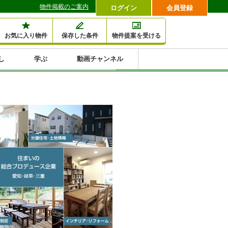
物件掲載のご案内
ログイン
会員登録
お気に入り物件
保存した条件
物件提案を受ける
し
学ぶ
動画チャンネル
セミナー情報検索
滞納・退去
相続・税金
金融・保険
空室対策
賃貸管理
土地活用
口コミ
特集から収益物件を探す
1,000万円以下小額投
早い者勝ち東京23区
10%以上アパート投
現況満室で安心物件
人気の築浅・新築物
資
資
件
内