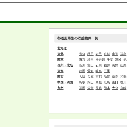
都道府県別の収益物件一覧
北海道
東北
青森
秋田
岩手
宮城
山形
福島
関東
東京
埼玉
神奈川
千葉
茨城
栃
信州・北陸
新潟
富山
石川
福井
長野
山梨
東海
静岡
愛知
岐阜
三重
関西
大阪
兵庫
京都
滋賀
奈良
和歌
中国・四国
鳥取
岡山
島根
広島
山口
香川
九州
福岡
佐賀
長崎
熊本
大分
宮崎