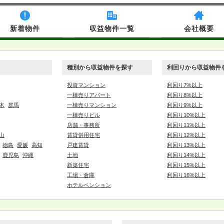
新着物件
収益物件一覧
会社概要
種別から収益物件を探す
利回りから収益物件
投資マンション
利回り7%以上
一棟売りアパート
利回り8%以上
木
群馬
一棟売りマンション
利回り9%以上
一棟売りビル
利回り10%以上
店舗・事務所
利回り11%以上
山
賃貸併用住宅
利回り12%以上
徳島
愛媛
高知
戸建賃貸
利回り13%以上
鹿児島
沖縄
土地
利回り14%以上
新築住宅
利回り15%以上
工場・倉庫
利回り16%以上
ホテルペンション