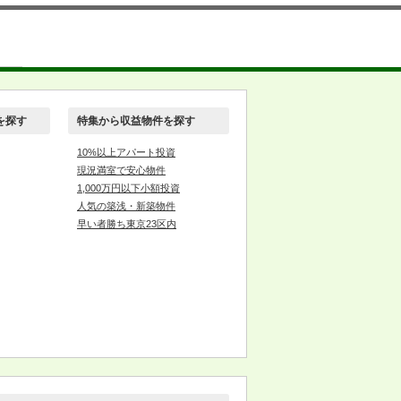
を探す
特集から収益物件を探す
10%以上アパート投資
現況満室で安心物件
1,000万円以下小額投資
人気の築浅・新築物件
早い者勝ち東京23区内