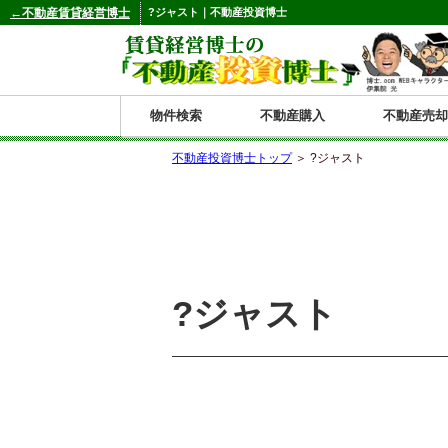
←不動産賃貸経営博士
?ジャスト｜不動産投資博士
物件検索
不動産購入
不動産売却
不動産投資博士トップ
＞ ?ジャスト
都道府県別の収益物件一覧
北
東
関
信
東
関
中
九
神奈川
和歌山
鹿児島
青森
秋田
岩手
宮城
山形
福島
東京
埼玉
千葉
茨城
栃木
群馬
新潟
富山
石川
福井
長野
山梨
静岡
愛知
岐阜
三重
大阪
兵庫
京都
滋賀
奈良
鳥取
岡山
島根
広島
山口
香川
徳島
愛媛
高知
福岡
佐賀
長崎
熊本
大分
宮崎
沖縄
海
北
東
州・
海
西
国・
州
道
北
四
?ジャスト
陸
国