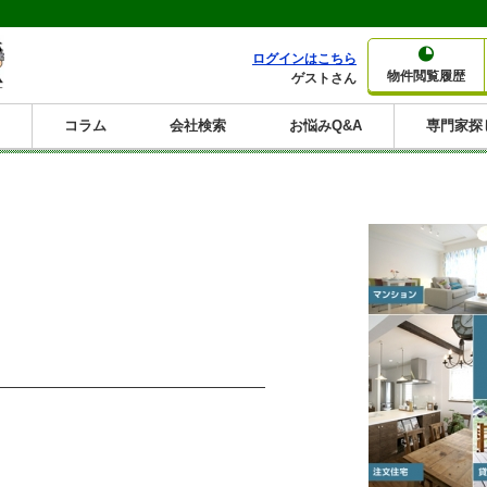
ログインはこちら
物件閲覧履歴
ゲストさん
コラム
会社検索
お悩みQ&A
専門家探
大家さんコラム
賃貸経営コラム
購入コラム
売却コラム
種別から収益物件を探す
利回りから収益物件を探す
一棟売りマンション
一棟売りアパート
ホテルペンション
投資マンション
一棟売りビル
店舗・事務所
賃貸併用住宅
工場・倉庫
戸建賃貸
新築住宅
土地
利回り10%以上
利回り11%以上
利回り12%以上
利回り13%以上
利回り14%以上
利回り15%以上
利回り16%以上
利回り7%以上
利回り8%以上
利回り9%以上