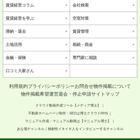
賃貸経営コラム
会社検索
賃貸経営を学ぶ
空室対策
滞納・退去
賃貸管理
土地活用
相続・税金
金融・保険
専門家に相談
口コミ大家さん
利用規約
プライバシーポリシー
お問合せ
物件掲載について
物件掲載希望
運営
退会・停止申請
サイトマップ
クラウド動画作成ツール【メディア博士】
不動産ホームページ制作・SEOは博士クラウドRHS
マニュアル作成・マニュアル動画は【マニュアル博士】
あな場チャンネル｜独創性イキイキ人をインタビューするチャンネル