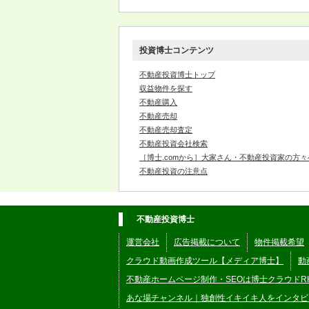
投資博士コンテンツ
不動産投資博士トップ
収益物件を探す
不動産購入
不動産売却
不動産売却査定
不動産投資会社検索
［博士.comから］大家さん・不動産投資家の方々
不動産投資の注意点
不動産投資博士
運営会社
広告掲載について
物件掲載希望
クラウド動画作成ツール【メディア博士】
動
不動産ホームページ制作・SEOは博士クラウドR
あな場チャンネル｜独創性イキイキ人をインタビ