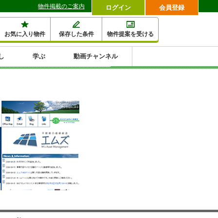
物件掲載のご案内
ログイン
会員登録
お気に入り物件
保存した条件
物件提案を受ける
し
学ぶ
動画チャンネル
セミナー情報検索
滞納・退去
相続・税金
金融・保険
空室対策
賃貸管理
土地活用
口コミ
特集から収益物件を探す
1,000万円以下小額投
早い者勝ち東京23区
10%以上アパート投
現況満室で安心物件
人気の築浅・新築物
資
資
件
内