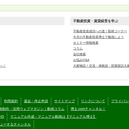
不動産投資・賃貸経営を学ぶ
不動産投資成功への道！取材コーナー
今月の不動産投資博士で勉強しよう
セミナー情報検索
コラム
会社検索
お悩みQ&A
へ！
大家物語！交流・体験談・部屋探訪大
利用規約
退会・停止申請
サイトマップ
リンクについて
プライバシ
画制作・活用ウェブマガジン｜動画コラム
博士.comチャンネル！
HS
マニュアル作成・マニュアル動画は【マニュアル博士】
ューするチャンネル