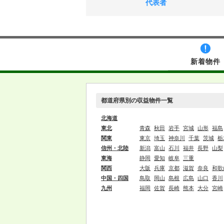
代表者
新着物件
都道府県別の収益物件一覧
北海道
東北
青森
秋田
岩手
宮城
山形
福島
関東
東京
埼玉
神奈川
千葉
茨城
栃
信州・北陸
新潟
富山
石川
福井
長野
山梨
東海
静岡
愛知
岐阜
三重
関西
大阪
兵庫
京都
滋賀
奈良
和歌
中国・四国
鳥取
岡山
島根
広島
山口
香川
九州
福岡
佐賀
長崎
熊本
大分
宮崎