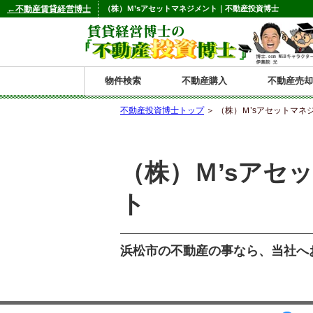
←不動産賃貸経営博士
（株）Ｍ’sアセットマネジメント｜不動産投資博士
物件検索
不動産購入
不動産売却
不動産投資博士トップ
＞ （株）Ｍ’sアセットマネ
都道府県別の収益物件一覧
北
東
関
信
東
関
中
九
神奈川
和歌山
鹿児島
青森
秋田
岩手
宮城
山形
福島
東京
埼玉
千葉
茨城
栃木
群馬
新潟
富山
石川
福井
長野
山梨
静岡
愛知
岐阜
三重
大阪
兵庫
京都
滋賀
奈良
鳥取
岡山
島根
広島
山口
香川
徳島
愛媛
高知
福岡
佐賀
長崎
熊本
大分
宮崎
沖縄
（株）Ｍ’sアセ
海
北
東
州・
海
西
国・
州
ト
道
北
四
陸
国
浜松市の不動産の事なら、当社へ