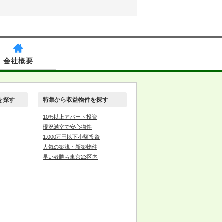
会社概要
を探す
特集から収益物件を探す
10%以上アパート投資
現況満室で安心物件
1,000万円以下小額投資
人気の築浅・新築物件
早い者勝ち東京23区内