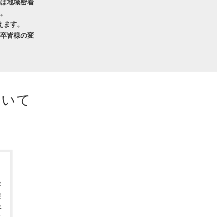
は地域密着
。
えます。
卒皆様の変
ついて
、
」
客
捉
べ