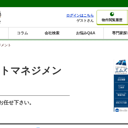
ログインはこちら
物件閲覧履歴
ゲストさん
コラム
会社検索
お悩みQ&A
専門家探
大家さんコラム
賃貸経営コラム
購入コラム
売却コラム
ジメント
種別から収益物件を探す
利回りから収益物件を探す
一棟売りマンション
一棟売りアパート
ホテルペンション
投資マンション
一棟売りビル
店舗・事務所
賃貸併用住宅
工場・倉庫
戸建賃貸
新築住宅
土地
利回り10%以上
利回り11%以上
利回り12%以上
利回り13%以上
利回り14%以上
利回り15%以上
利回り16%以上
利回り7%以上
利回り8%以上
利回り9%以上
ットマネジメン
お任せ下さい。