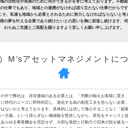
域の活性化や発展のために何ができるかを常に考えております。不動産
の仕事でもあり、地域との連携がなければ成り立たない仕事だからです
こそ、私達も地域から必要とされるために努力しなければならないと考
様の夢を叶える企業であり続けたいとの思いを胸に前進し続けます、何
わらぬご支援とご高配を賜りますよう宜しくお願い申し上げます。
）Ｍ’sアセットマネジメントに
その中で弊社は、存在価値のある企業とは、「判断の軸をお客様に置き
常に時代のニーズに即時対応し、進化する為の創意工夫を怠らない企業
ではないかと考えております。具体的には決して慢心することなく「顧
第一主義」という揺らぎない価値観を堅持しながら、変化をチャンスと
えあらゆる事業機会を否定せず、大胆な発想と行動力で旧来の殻を破る