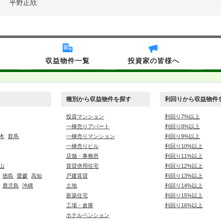
平野正欣
収益物件一覧
投資家の皆様へ
種別から収益物件を探す
利回りから収益物件
投資マンション
利回り7%以上
一棟売りアパート
利回り8%以上
木
群馬
一棟売りマンション
利回り9%以上
一棟売りビル
利回り10%以上
店舗・事務所
利回り11%以上
山
賃貸併用住宅
利回り12%以上
徳島
愛媛
高知
戸建賃貸
利回り13%以上
鹿児島
沖縄
土地
利回り14%以上
新築住宅
利回り15%以上
工場・倉庫
利回り16%以上
ホテルペンション