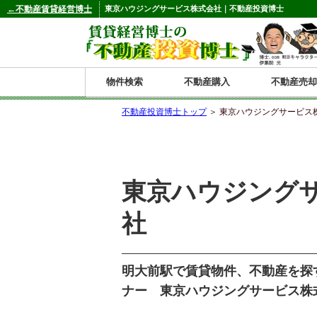
←不動産賃貸経営博士
東京ハウジングサービス株式会社｜不動産投資博士
物件検索
不動産購入
不動産売却
不動産投資博士トップ
＞ 東京ハウジングサービス
都道府県別の収益物件一覧
北
東
関
信
東
関
中
九
神奈川
和歌山
鹿児島
青森
秋田
岩手
宮城
山形
福島
東京
埼玉
千葉
茨城
栃木
群馬
新潟
富山
石川
福井
長野
山梨
静岡
愛知
岐阜
三重
大阪
兵庫
京都
滋賀
奈良
鳥取
岡山
島根
広島
山口
香川
徳島
愛媛
高知
福岡
佐賀
長崎
熊本
大分
宮崎
沖縄
東京ハウジング
海
北
東
州・
海
西
国・
州
道
北
四
社
陸
国
明大前駅で賃貸物件、不動産を探
ナー 東京ハウジングサービス株