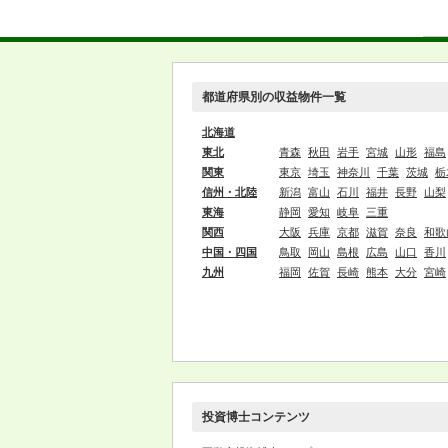
都道府県別の収益物件一覧
北海道
東北
青森
秋田
岩手
宮城
山形
福島
関東
東京
埼玉
神奈川
千葉
茨城
栃
信州・北陸
新潟
富山
石川
福井
長野
山梨
東海
静岡
愛知
岐阜
三重
関西
大阪
兵庫
京都
滋賀
奈良
和歌
中国・四国
鳥取
岡山
島根
広島
山口
香川
九州
福岡
佐賀
長崎
熊本
大分
宮崎
投資博士コンテンツ