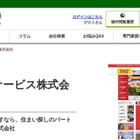
ログインはこちら
物件閲覧履歴
ゲストさん
コラム
会社検索
お悩みQ&A
専門家探
大家さんコラム
賃貸経営コラム
購入コラム
売却コラム
株式会社
種別から収益物件を探す
利回りから収益物件を探す
一棟売りマンション
一棟売りアパート
ホテルペンション
投資マンション
一棟売りビル
店舗・事務所
賃貸併用住宅
工場・倉庫
戸建賃貸
新築住宅
土地
利回り10%以上
利回り11%以上
利回り12%以上
利回り13%以上
利回り14%以上
利回り15%以上
利回り16%以上
利回り7%以上
利回り8%以上
利回り9%以上
サービス株式会
すなら、住まい探しのパート
式会社