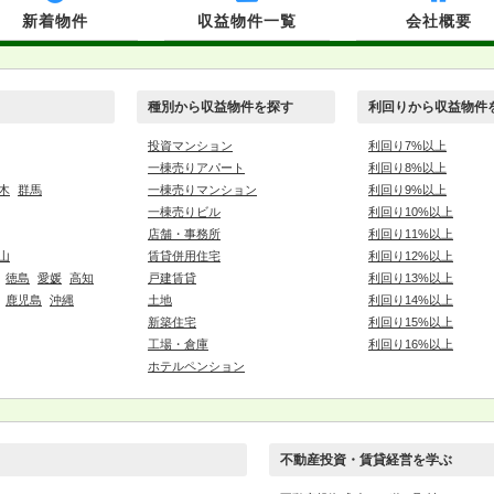
新着物件
収益物件一覧
会社概要
種別から収益物件を探す
利回りから収益物件
投資マンション
利回り7%以上
一棟売りアパート
利回り8%以上
木
群馬
一棟売りマンション
利回り9%以上
一棟売りビル
利回り10%以上
店舗・事務所
利回り11%以上
山
賃貸併用住宅
利回り12%以上
徳島
愛媛
高知
戸建賃貸
利回り13%以上
鹿児島
沖縄
土地
利回り14%以上
新築住宅
利回り15%以上
工場・倉庫
利回り16%以上
ホテルペンション
不動産投資・賃貸経営を学ぶ