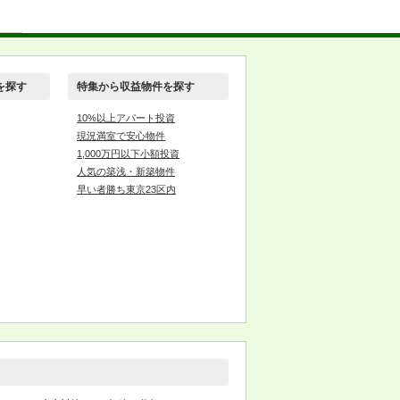
を探す
特集から収益物件を探す
10%以上アパート投資
現況満室で安心物件
1,000万円以下小額投資
人気の築浅・新築物件
早い者勝ち東京23区内