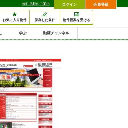
物件掲載のご案内
ログイン
会員登録
お気に入り物件
保存した条件
物件提案を受ける
し
学ぶ
動画チャンネル
セミナー情報検索
滞納・退去
相続・税金
金融・保険
空室対策
賃貸管理
土地活用
口コミ
特集から収益物件を探す
1,000万円以下小額投
早い者勝ち東京23区
10%以上アパート投
現況満室で安心物件
人気の築浅・新築物
資
資
件
内