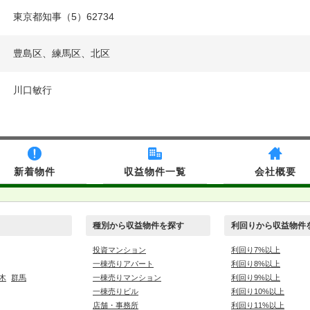
東京都知事（5）62734
豊島区、練馬区、北区
川口敏行
新着物件
収益物件一覧
会社概要
種別から収益物件を探す
利回りから収益物件
投資マンション
利回り7%以上
一棟売りアパート
利回り8%以上
木
群馬
一棟売りマンション
利回り9%以上
一棟売りビル
利回り10%以上
店舗・事務所
利回り11%以上