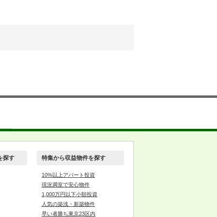
を探す
特集から収益物件を探す
10%以上アパート投資
現況満室で安心物件
1,000万円以下小額投資
人気の築浅・新築物件
早い者勝ち東京23区内