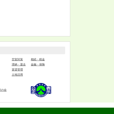
空室対策
相続・税金
滞納・退去
金融・保険
賃貸管理
土地活用
家の会