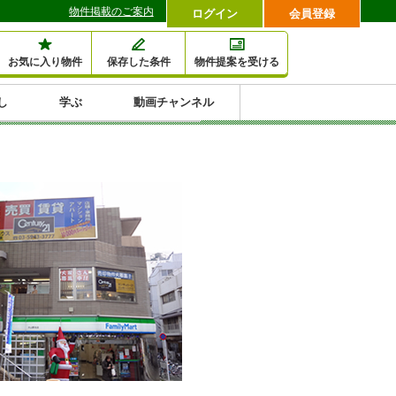
物件掲載のご案内
ログイン
会員登録
お気に入り物件
保存した条件
物件提案を受ける
し
学ぶ
動画チャンネル
セミナー情報検索
滞納・退去
相続・税金
金融・保険
空室対策
賃貸管理
土地活用
口コミ
特集から収益物件を探す
1,000万円以下小額投
早い者勝ち東京23区
10%以上アパート投
現況満室で安心物件
人気の築浅・新築物
資
資
件
内