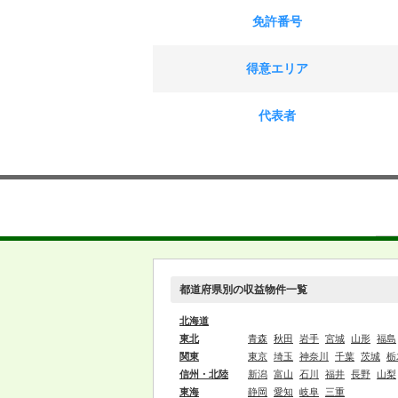
免許番号
得意エリア
代表者
都道府県別の収益物件一覧
北海道
東北
青森
秋田
岩手
宮城
山形
福島
関東
東京
埼玉
神奈川
千葉
茨城
栃
信州・北陸
新潟
富山
石川
福井
長野
山梨
東海
静岡
愛知
岐阜
三重