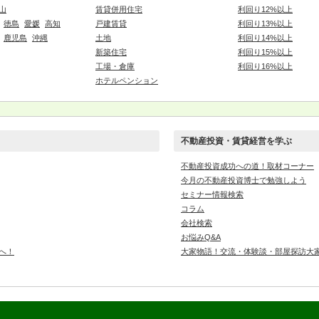
山
賃貸併用住宅
利回り12%以上
徳島
愛媛
高知
戸建賃貸
利回り13%以上
鹿児島
沖縄
土地
利回り14%以上
新築住宅
利回り15%以上
工場・倉庫
利回り16%以上
ホテルペンション
不動産投資・賃貸経営を学ぶ
不動産投資成功への道！取材コーナー
今月の不動産投資博士で勉強しよう
セミナー情報検索
コラム
会社検索
お悩みQ&A
へ！
大家物語！交流・体験談・部屋探訪大