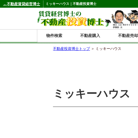
←不動産賃貸経営博士
ミッキーハウス｜不動産投資博士
物件検索
不動産購入
不動産売却
不動産投資博士トップ
＞ ミッキーハウス
都道府県別の収益物件一覧
北
東
関
信
東
関
中
九
神奈川
和歌山
鹿児島
青森
秋田
岩手
宮城
山形
福島
東京
埼玉
千葉
茨城
栃木
群馬
新潟
富山
石川
福井
長野
山梨
静岡
愛知
岐阜
三重
大阪
兵庫
京都
滋賀
奈良
鳥取
岡山
島根
広島
山口
香川
徳島
愛媛
高知
福岡
佐賀
長崎
熊本
大分
宮崎
沖縄
海
北
東
州・
海
西
国・
州
ミッキーハウス
道
北
四
陸
国