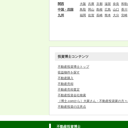
関西
大阪
兵庫
京都
滋賀
奈良
和歌
中国・四国
鳥取
岡山
島根
広島
山口
香川
九州
福岡
佐賀
長崎
熊本
大分
宮崎
投資博士コンテンツ
不動産投資博士トップ
収益物件を探す
不動産購入
不動産売却
不動産売却査定
不動産投資会社検索
［博士.comから］大家さん・不動産投資家の方々
不動産投資の注意点
不動産投資博士