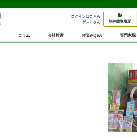
ログインはこちら
物件閲覧履歴
ゲストさん
コラム
会社検索
お悩みQ&A
専門家探
大家さんコラム
賃貸経営コラム
購入コラム
売却コラム
種別から収益物件を探す
利回りから収益物件を探す
一棟売りマンション
一棟売りアパート
ホテルペンション
投資マンション
一棟売りビル
店舗・事務所
賃貸併用住宅
工場・倉庫
戸建賃貸
新築住宅
土地
利回り10%以上
利回り11%以上
利回り12%以上
利回り13%以上
利回り14%以上
利回り15%以上
利回り16%以上
利回り7%以上
利回り8%以上
利回り9%以上