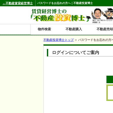
←不動産賃貸経営博士
パスワードをお忘れの方へ｜不動産投資博士
物件検索
不動産購入
不動産売却
不動産投資博士トップ
＞ パスワードをお忘れの方
都道府県別の収益物件一覧
ログインについてご案内
北
東
関
信
東
関
中
九
神奈川
和歌山
鹿児島
青森
秋田
岩手
宮城
山形
福島
東京
埼玉
千葉
茨城
栃木
群馬
新潟
富山
石川
福井
長野
山梨
静岡
愛知
岐阜
三重
大阪
兵庫
京都
滋賀
奈良
鳥取
岡山
島根
広島
山口
香川
徳島
愛媛
高知
福岡
佐賀
長崎
熊本
大分
宮崎
沖縄
海
北
東
州・
海
西
国・
州
道
北
四
陸
国