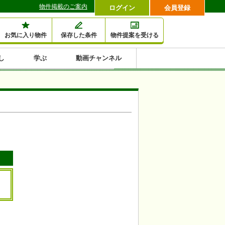
物件掲載のご案内
ログイン
会員登録
お気に入り物件
保存した条件
物件提案を受ける
し
学ぶ
動画チャンネル
セミナー情報検索
滞納・退去
相続・税金
金融・保険
空室対策
賃貸管理
土地活用
口コミ
特集から収益物件を探す
1,000万円以下小額投
早い者勝ち東京23区
10%以上アパート投
現況満室で安心物件
人気の築浅・新築物
資
資
件
内