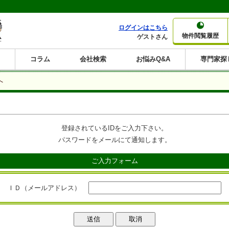
ログインはこちら
物件閲覧履歴
ゲストさん
コラム
会社検索
お悩みQ&A
専門家探
大家さんコラム
賃貸経営コラム
購入コラム
売却コラム
へ
種別から収益物件を探す
利回りから収益物件を探す
一棟売りマンション
一棟売りアパート
ホテルペンション
投資マンション
一棟売りビル
店舗・事務所
賃貸併用住宅
工場・倉庫
戸建賃貸
新築住宅
土地
利回り10%以上
利回り11%以上
利回り12%以上
利回り13%以上
利回り14%以上
利回り15%以上
利回り16%以上
利回り7%以上
利回り8%以上
利回り9%以上
登録されているIDをご入力下さい。
パスワードをメールにて通知します。
ご入力フォーム
ＩＤ（メールアドレス）