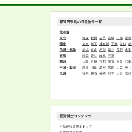
都道府県別の収益物件一覧
北海道
東北
青森
秋田
岩手
宮城
山形
福島
関東
東京
埼玉
神奈川
千葉
茨城
栃
信州・北陸
新潟
富山
石川
福井
長野
山梨
東海
静岡
愛知
岐阜
三重
関西
大阪
兵庫
京都
滋賀
奈良
和歌
中国・四国
鳥取
岡山
島根
広島
山口
香川
九州
福岡
佐賀
長崎
熊本
大分
宮崎
投資博士コンテンツ
不動産投資博士トップ