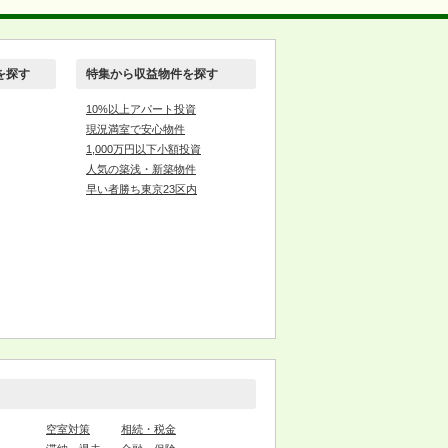
を探す
特集から収益物件を探す
10%以上アパート投資
現況満室で安心物件
1,000万円以下小額投資
人気の築浅・新築物件
早い者勝ち東京23区内
空室対策
相続・税金