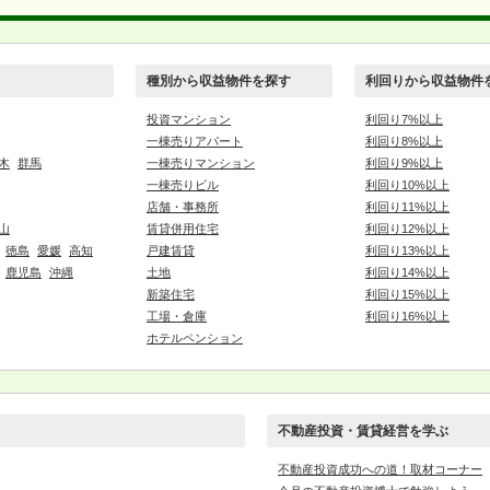
種別から収益物件を探す
利回りから収益物件
投資マンション
利回り7%以上
一棟売りアパート
利回り8%以上
木
群馬
一棟売りマンション
利回り9%以上
一棟売りビル
利回り10%以上
店舗・事務所
利回り11%以上
山
賃貸併用住宅
利回り12%以上
徳島
愛媛
高知
戸建賃貸
利回り13%以上
鹿児島
沖縄
土地
利回り14%以上
新築住宅
利回り15%以上
工場・倉庫
利回り16%以上
ホテルペンション
不動産投資・賃貸経営を学ぶ
不動産投資成功への道！取材コーナー