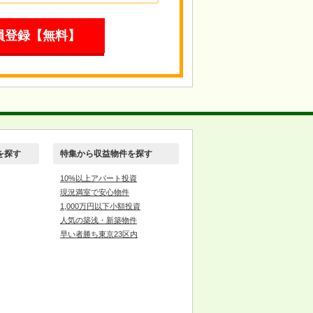
員登録【無料】
を探す
特集から収益物件を探す
10%以上アパート投資
現況満室で安心物件
1,000万円以下小額投資
人気の築浅・新築物件
早い者勝ち東京23区内