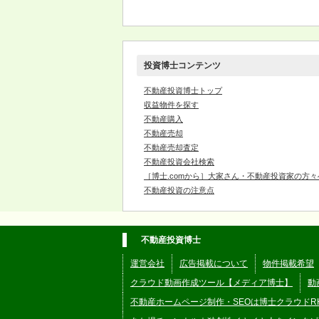
投資博士コンテンツ
不動産投資博士トップ
収益物件を探す
不動産購入
不動産売却
不動産売却査定
不動産投資会社検索
［博士.comから］大家さん・不動産投資家の方々
不動産投資の注意点
不動産投資博士
運営会社
広告掲載について
物件掲載希望
クラウド動画作成ツール【メディア博士】
動
不動産ホームページ制作・SEOは博士クラウドR