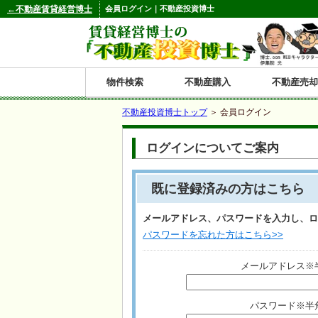
←不動産賃貸経営博士
会員ログイン｜不動産投資博士
物件検索
不動産購入
不動産売却
不動産投資博士トップ
＞ 会員ログイン
都道府県別の収益物件一覧
ログインについてご案内
北
東
関
信
東
関
中
九
神奈川
和歌山
鹿児島
青森
秋田
岩手
宮城
山形
福島
東京
埼玉
千葉
茨城
栃木
群馬
新潟
富山
石川
福井
長野
山梨
静岡
愛知
岐阜
三重
大阪
兵庫
京都
滋賀
奈良
鳥取
岡山
島根
広島
山口
香川
徳島
愛媛
高知
福岡
佐賀
長崎
熊本
大分
宮崎
沖縄
海
北
東
州・
海
西
国・
州
既に登録済みの方はこちら
道
北
四
メールアドレス、パスワードを入力し、ロ
パスワードを忘れた方はこちら>>
陸
国
メールアドレス※
パスワード※半