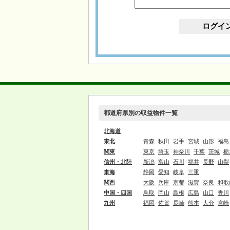
都道府県別の収益物件一覧
北海道
東北
青森
秋田
岩手
宮城
山形
福島
関東
東京
埼玉
神奈川
千葉
茨城
栃
信州・北陸
新潟
富山
石川
福井
長野
山梨
東海
静岡
愛知
岐阜
三重
関西
大阪
兵庫
京都
滋賀
奈良
和歌
中国・四国
鳥取
岡山
島根
広島
山口
香川
九州
福岡
佐賀
長崎
熊本
大分
宮崎