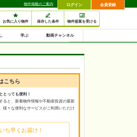
物件掲載のご案内
ログイン
会員登録
お気に入り物件
保存した条件
物件提案を受ける
し
学ぶ
動画チャンネル
セミナー情報検索
滞納・退去
相続・税金
金融・保険
空室対策
賃貸管理
土地活用
口コミ
特集から収益物件を探す
1,000万円以下小額投
早い者勝ち東京23区
10%以上アパート投
現況満室で安心物件
人気の築浅・新築物
資
資
件
内
はこちら
ととっても便利！
すると、新着物件情報や不動産投資の最新
、様々な便利なサービスがご利用いただけ
いち早くお届け！