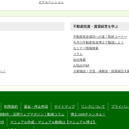
ホテルペンション
不動産投資・賃貸経営を学ぶ
不動産投資成功への道！取材コーナー
今月の不動産投資博士で勉強しよう
セミナー情報検索
コラム
会社検索
お悩みQ&A
へ！
大家物語！交流・体験談・部屋探訪大
利用規約
退会・停止申請
サイトマップ
リンクについて
プライバシ
画制作・活用ウェブマガジン｜動画コラム
博士.comチャンネル！
HS
マニュアル作成・マニュアル動画は【マニュアル博士】