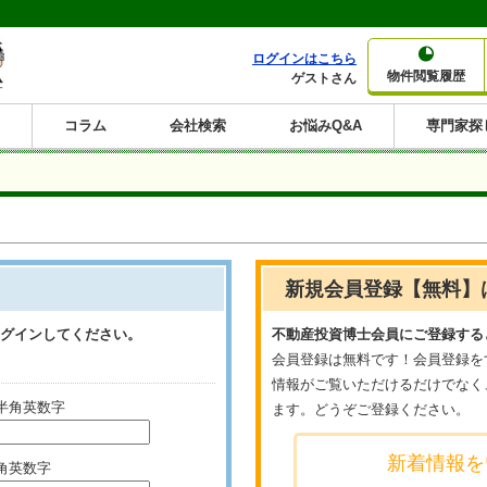
ログインはこちら
物件閲覧履歴
ゲストさん
コラム
会社検索
お悩みQ&A
専門家探
大家さんコラム
賃貸経営コラム
購入コラム
売却コラム
種別から収益物件を探す
利回りから収益物件を探す
一棟売りマンション
一棟売りアパート
ホテルペンション
投資マンション
一棟売りビル
店舗・事務所
賃貸併用住宅
工場・倉庫
戸建賃貸
新築住宅
土地
利回り10%以上
利回り11%以上
利回り12%以上
利回り13%以上
利回り14%以上
利回り15%以上
利回り16%以上
利回り7%以上
利回り8%以上
利回り9%以上
新規会員登録【無料】
グインしてください。
不動産投資博士会員にご登録する
会員登録は無料です！会員登録を
情報がご覧いただけるだけでなく
半角英数字
ます。どうぞご登録ください。
新着情報を
角英数字