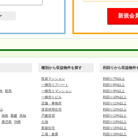
新規会
種別から収益物件を探す
利回りから収益物件
投資マンション
利回り7%以上
一棟売りアパート
利回り8%以上
木
群馬
一棟売りマンション
利回り9%以上
一棟売りビル
利回り10%以上
店舗・事務所
利回り11%以上
山
賃貸併用住宅
利回り12%以上
徳島
愛媛
高知
戸建賃貸
利回り13%以上
鹿児島
沖縄
土地
利回り14%以上
新築住宅
利回り15%以上
工場・倉庫
利回り16%以上