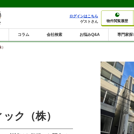
ログインはこちら
物件閲覧履歴
ゲストさん
コラム
会社検索
お悩みQ&A
専門家探
大家さんコラム
賃貸経営コラム
購入コラム
売却コラム
株）
種別から収益物件を探す
利回りから収益物件を探す
一棟売りマンション
一棟売りアパート
ホテルペンション
投資マンション
一棟売りビル
店舗・事務所
賃貸併用住宅
工場・倉庫
戸建賃貸
新築住宅
土地
利回り10%以上
利回り11%以上
利回り12%以上
利回り13%以上
利回り14%以上
利回り15%以上
利回り16%以上
利回り7%以上
利回り8%以上
利回り9%以上
ィック（株）