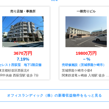
売り店舗・事務所
一棟売りビル
3670万円
19800万円
7.19%
－%
セレスト西荻窪 地下1階店舗
売研修施設（茨城県龍ケ崎市）
東京都杉並区西荻北4
茨城県龍ケ崎市小柴4
JR中央線 西荻窪駅 徒歩 7分
関東鉄道竜ヶ崎線 入地駅 徒歩 20分
オフィスランディック（株）の新着収益物件をもっと見る