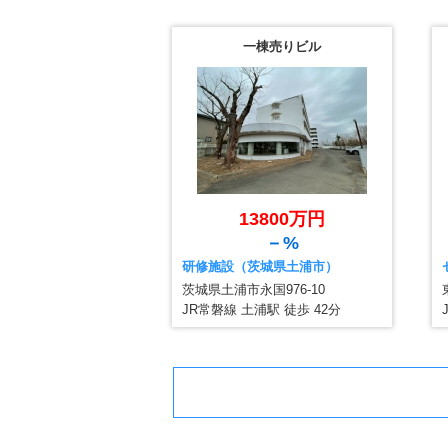
一棟売りビル
13800万円
－%
研修施設（茨城県土浦市）
茨城県土浦市永国976-10
JR常磐線 土浦駅 徒歩 42分