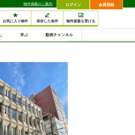
物件掲載のご案内
ログイン
会員登録
お気に入り物件
保存した条件
物件提案を受ける
し
学ぶ
動画チャンネル
セミナー情報検索
滞納・退去
相続・税金
金融・保険
空室対策
賃貸管理
土地活用
口コミ
特集から収益物件を探す
1,000万円以下小額投
早い者勝ち東京23区
10%以上アパート投
現況満室で安心物件
人気の築浅・新築物
資
資
件
内