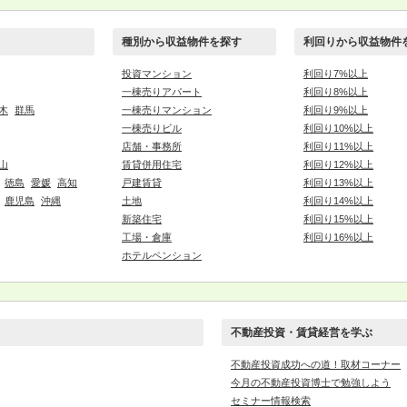
種別から収益物件を探す
利回りから収益物件
投資マンション
利回り7%以上
一棟売りアパート
利回り8%以上
木
群馬
一棟売りマンション
利回り9%以上
一棟売りビル
利回り10%以上
店舗・事務所
利回り11%以上
山
賃貸併用住宅
利回り12%以上
徳島
愛媛
高知
戸建賃貸
利回り13%以上
鹿児島
沖縄
土地
利回り14%以上
新築住宅
利回り15%以上
工場・倉庫
利回り16%以上
ホテルペンション
不動産投資・賃貸経営を学ぶ
不動産投資成功への道！取材コーナー
今月の不動産投資博士で勉強しよう
セミナー情報検索