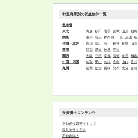
都道府県別の収益物件一覧
北海道
東北
青森
秋田
岩手
宮城
山形
福島
関東
東京
埼玉
神奈川
千葉
茨城
栃
信州・北陸
新潟
富山
石川
福井
長野
山梨
東海
静岡
愛知
岐阜
三重
関西
大阪
兵庫
京都
滋賀
奈良
和歌
中国・四国
鳥取
岡山
島根
広島
山口
香川
九州
福岡
佐賀
長崎
熊本
大分
宮崎
投資博士コンテンツ
不動産投資博士トップ
収益物件を探す
不動産購入