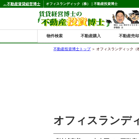
←不動産賃貸経営博士
オフィスランディック（株）｜不動産投資博士
物件検索
不動産購入
不動産売却
不動産投資博士トップ
＞ オフィスランディック（
都道府県別の収益物件一覧
北
東
関
信
東
関
中
九
神奈川
和歌山
鹿児島
青森
秋田
岩手
宮城
山形
福島
東京
埼玉
千葉
茨城
栃木
群馬
新潟
富山
石川
福井
長野
山梨
静岡
愛知
岐阜
三重
大阪
兵庫
京都
滋賀
奈良
鳥取
岡山
島根
広島
山口
香川
徳島
愛媛
高知
福岡
佐賀
長崎
熊本
大分
宮崎
沖縄
海
北
東
州・
海
西
国・
州
道
北
四
陸
国
オフィスランデ