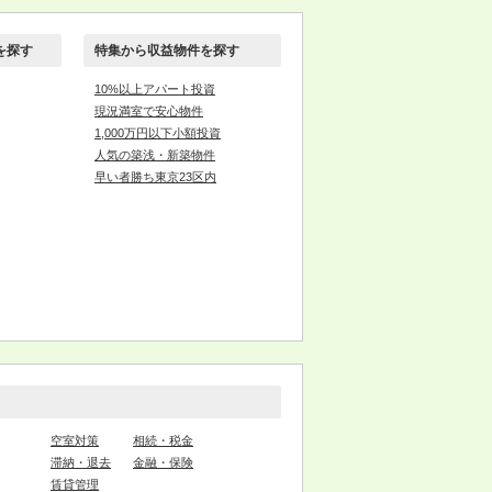
を探す
特集から収益物件を探す
10%以上アパート投資
現況満室で安心物件
1,000万円以下小額投資
人気の築浅・新築物件
早い者勝ち東京23区内
空室対策
相続・税金
滞納・退去
金融・保険
賃貸管理