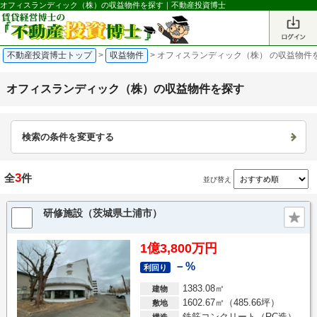
オフィスランディック（株）の収益物件を探す｜不動産投資博士
不動産投資博士トップ
>
収益物件
>
オフィスランディック（株） の収益物件
オフィスランディック（株）の収益物件を探す
検索の条件を変更する
3
全
件
並び替え
研修施設（茨城県土浦市）
1億3,800万円
－%
利回り
1383.08㎡
建物
1602.67㎡（485.66坪）
敷地
鉄筋コンクリート（RC造）
構造