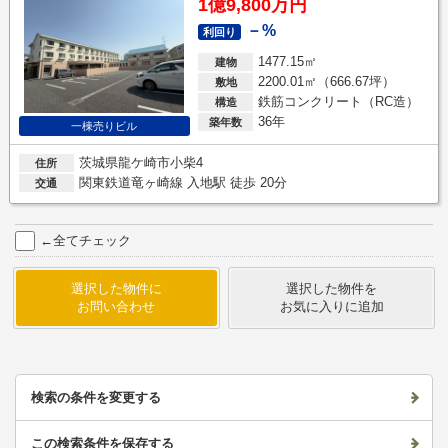
1億9,800万円
－%
利回り
1477.15㎡
建物
2200.01㎡（666.67坪）
敷地
鉄筋コンクリート（RC造）
構造
36年
築年数
一棟売りビル
茨城県龍ケ崎市小柴4
住所
関東鉄道竜ヶ崎線 入地駅 徒歩 20分
交通
←全てチェック
選択した物件に
選択した物件を
お問い合わせ
お気に入りに追加
検索の条件を変更する
この検索条件を保存する