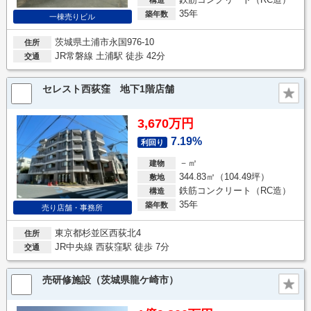
35年
築年数
一棟売りビル
茨城県土浦市永国976-10
住所
JR常磐線 土浦駅 徒歩 42分
交通
セレスト西荻窪 地下1階店舗
3,670万円
7.19%
利回り
－㎡
建物
344.83㎡（104.49坪）
敷地
鉄筋コンクリート（RC造）
構造
35年
築年数
売り店舗・事務所
東京都杉並区西荻北4
住所
JR中央線 西荻窪駅 徒歩 7分
交通
売研修施設（茨城県龍ケ崎市）