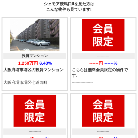
シェモア鞍馬口IIを見た方は
こんな物件も見ています!
投資マンション
----------
1,250万円
6.43%
------円
------%
大阪府堺市堺区の投資マンション
こちらは無料会員限定の物件で
す。
大阪府堺市堺区七道西町
-----------------
----------
----------