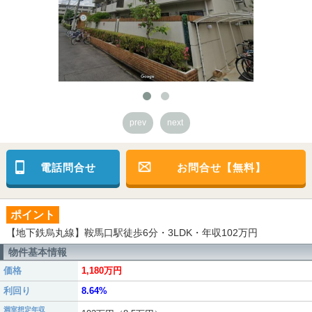
prev
next
電話問合せ
お問合せ【無料】
ポイント
【地下鉄烏丸線】鞍馬口駅徒歩6分・3LDK・年収102万円
物件基本情報
価格
1,180万円
利回り
8.64%
満室想定年収