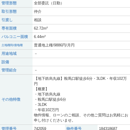
管理形態
全部委託（日勤）
取引形態
仲介
引渡し
相談
専有面積
62.72m²
バルコニー面積
6.44m²
普通地上権/9886円/月円
土地権利/借地権
用途地域
－
設備
管理組合
－
【地下鉄烏丸線】鞍馬口駅徒歩6分・3LDK・年収102万
円
【概要】
・地下鉄烏丸線
その他特徴
・鞍馬口駅徒歩6分
・3LDK
・年収102万円
物件情報、ローンのご相談、その他ご質問はお気軽にお
申し付けくださいませ。
管理番号
742059
物件番号
184318687