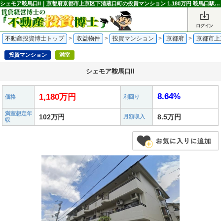
シェモア鞍馬口II｜京都府京都市上京区下清蔵口町の投資マンション 1,180万円 鞍馬口駅｜不動産投資博士
不動産投資博士トップ
>
収益物件
>
投資マンション
>
京都府
>
京都市上
投資マンション
満室
シェモア鞍馬口II
8.64%
1,180万円
価格
利回り
満室想定年
102万円
8.5万円
月額収入
収