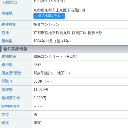
102万円（8.5万円）
（月額収入）
京都府京都市上京区下清蔵口町
所在地
周辺地図を見る
物件種別
投資マンション
交通
京都市営地下鉄烏丸線 鞍馬口駅 徒歩 6分
築年数
1984年11月（築 41年）
物件詳細情報
建物構造
鉄筋コンクリート（RC造）
総戸数
26戸
所在階/階数
1階/3階建て（地下－）
間取り
3LDK（－）
管理費
11,920円
修繕積立金
9,220円
－ /－
駐車場/駐輪場
方位
西
現況
満室