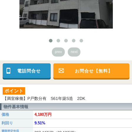
prev
next
電話問合せ
お問合せ【無料】
ポイント
【満室稼働】P戸数分有 S61年築S造 2DK
物件基本情報
価格
4,180万円
利回り
9.51%
満室想定年収