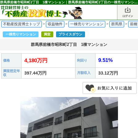
群馬県前橋市昭和町2丁目 1棟マンション｜群馬県前橋市昭和町2丁目の一棟売りマンション 4,180万円 中央前橋駅｜不動産投資博士
不動産投資博士トップ
>
収益物件
>
一棟売りマンション
>
群馬県
>
前橋
一棟売りマンション
満室
プライスダウン
群馬県前橋市昭和町2丁目 1棟マンション
9.51%
4,180万円
価格
利回り
満室想定年
397.44万円
33.12万円
月額収入
収