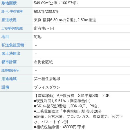
敷地面積
549.69m²公簿（166.57坪）
60.0%/200.0%
建ぺい率/容積率
接道状況
東側 幅員6.80 ｍの公道に2.80ｍ接道
所有権/－円
土地権利/借地権
地目
宅地
私道負担面積
－
国土法届出
－
都市計画
市街化区域
－
建築確認番号
用途地域
第一種住居地域
設備
プライスダウン
【満室稼働】P戸数分有 S61年築S造 2DK
■現況利回り9.51％（満室稼働中）
■S61年築S造3階建（2DK×9戸、P9台）
■上毛電気鉄道「中央前橋」駅 徒歩28分
■設備：公営水道、プロパンガス、東京電力、公共下
水、バス・トイレ別
■相続税路線価：48000円/平米