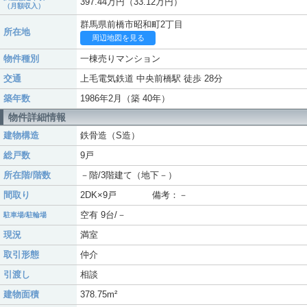
397.44万円（33.12万円）
（月額収入）
群馬県前橋市昭和町2丁目
所在地
周辺地図を見る
物件種別
一棟売りマンション
交通
上毛電気鉄道 中央前橋駅 徒歩 28分
築年数
1986年2月（築 40年）
物件詳細情報
建物構造
鉄骨造（S造）
総戸数
9戸
所在階/階数
－階/3階建て（地下－）
間取り
2DK×9戸 備考：－
空有 9台/－
駐車場/駐輪場
現況
満室
取引形態
仲介
引渡し
相談
建物面積
378.75m²