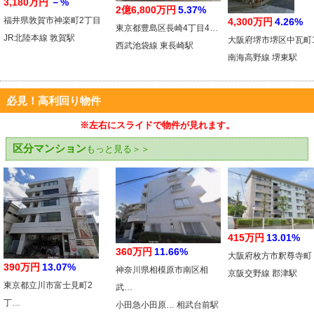
3,180万円
－%
2億6,800万円
5.37%
福井県敦賀市神楽町2丁目
4,300万円
4.26%
東京都豊島区長崎4丁目4…
JR北陸本線 敦賀駅
大阪府堺市堺区中瓦町
西武池袋線 東長崎駅
南海高野線 堺東駅
必見！高利回り物件
※左右にスライドで物件が見れます。
区分マンション
もっと見る＞＞
415万円
13.01%
360万円
11.66%
大阪府枚方市釈尊寺町
390万円
13.07%
神奈川県相模原市南区相
京阪交野線 郡津駅
東京都立川市富士見町2
武…
丁…
小田急小田原… 相武台前駅