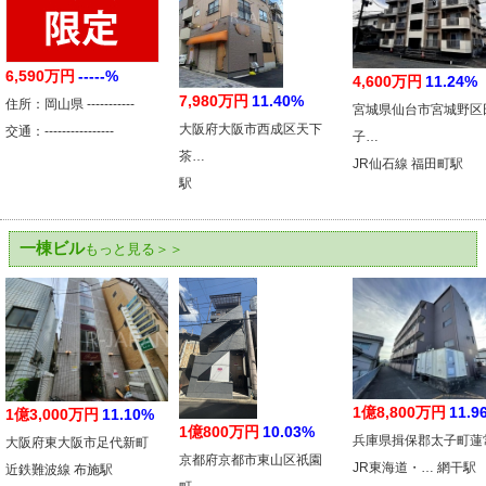
6,590万円
-----%
4,600万円
11.24%
7,980万円
11.40%
住所：岡山県 -----------
宮城県仙台市宮城野区
大阪府大阪市西成区天下
交通：----------------
子…
茶…
JR仙石線 福田町駅
駅
一棟ビル
もっと見る＞＞
1億8,800万円
11.9
1億3,000万円
11.10%
1億800万円
10.03%
兵庫県揖保郡太子町蓮
大阪府東大阪市足代新町
京都府京都市東山区祇園
JR東海道・… 網干駅
近鉄難波線 布施駅