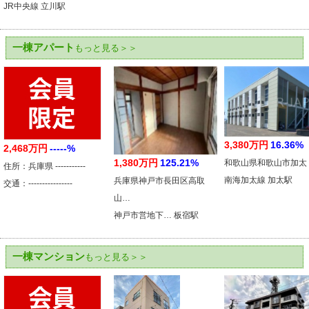
JR中央線 立川駅
一棟アパート
もっと見る＞＞
3,380万円
16.36%
2,468万円
-----%
1,380万円
125.21%
和歌山県和歌山市加太
住所：兵庫県 -----------
南海加太線 加太駅
兵庫県神戸市長田区高取
交通：----------------
山…
神戸市営地下… 板宿駅
一棟マンション
もっと見る＞＞