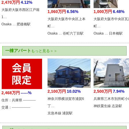
2,470万円
4.12%
大阪府大阪市西区江戸堀
1,060万円
6.56%
1,000万円
6.48%
1…
大阪府大阪市中央区上本
大阪府大阪市中央区瓦
Osaka … 肥後橋駅
町…
町…
Osaka … 谷町六丁目駅
Osaka … 日本橋駅
一棟アパート
もっと見る＞＞
2,100万円
10.02%
2,500万円
7.94%
2,468万円
-----%
神奈川県横須賀市浦賀6
兵庫県三木市別所町小
住所：兵庫県 -----------
丁…
神鉄粟生線 志染駅
交通：----------------
京急本線 浦賀駅