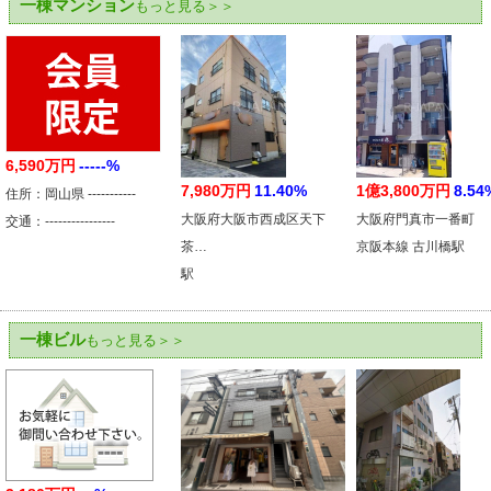
一棟マンション
もっと見る＞＞
6,590万円
-----%
7,980万円
11.40%
1億3,800万円
8.54
住所：岡山県 -----------
大阪府大阪市西成区天下
大阪府門真市一番町
交通：----------------
茶…
京阪本線 古川橋駅
駅
一棟ビル
もっと見る＞＞