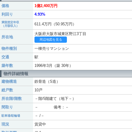
価格
1億2,400万円
利回り
4.93%
満室想定年収
611.4万円（50.95万円）
（月額収入）
大阪府大阪市城東区野江3丁目
所在地
周辺地図を見る
物件種別
一棟売りマンション
交通
駅
築年数
1996年3月（築 30年）
物件詳細情報
建物構造
鉄骨造（S造）
総戸数
10戸
所在階/階数
－階/5階建て（地下－）
間取り
－ 備考：－
－ /－
駐車場/駐輪場
現況
賃貸中