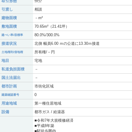
取引形態
仲介
引渡し
相談
建物面積
－m²
敷地面積
70.65m²（21.41坪）
80.0%/300.0%
建ぺい率/容積率
接道状況
北側 幅員6.00 ｍの公道に13.30ｍ接道
所有権/－円
土地権利/借地権
地目
宅地
私道負担面積
－
国土法届出
－
都市計画
市街化区域
0
建築確認番号
用途地域
第一種住居地域
設備
都市ガス / 給湯器
■令和7年大規模修繕済
■平成8年築
■駅徒歩圏内