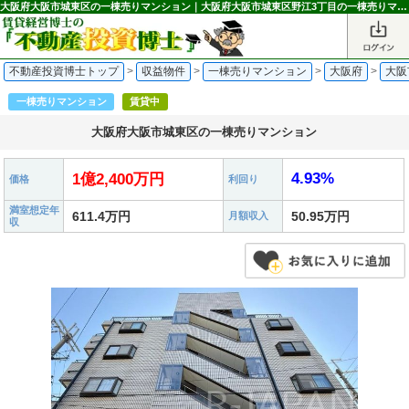
大阪府大阪市城東区の一棟売りマンション｜大阪府大阪市城東区野江3丁目の一棟売りマンション 1億2,400万円 駅｜不動産投資博士
不動産投資博士トップ
>
収益物件
>
一棟売りマンション
>
大阪府
>
大阪
一棟売りマンション
賃貸中
大阪府大阪市城東区の一棟売りマンション
4.93%
1億2,400万円
価格
利回り
満室想定年
611.4万円
50.95万円
月額収入
収