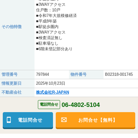
■3WAYアクセス
住戸数：10戸
■令和7年大規模修繕済
■平成8年築
その他特徴
■駅徒歩圏内
■3WAYアクセス
■検査済証無し
■駐車場なし
■6階未登記部分あり
管理番号
797844
物件番号
B02318-001745
情報更新日
2025年10月23日
不動産会社
株式会社R-JAPAN
06-4802-5104
電話問合せ
電話問合せ
お問合せ【無料】