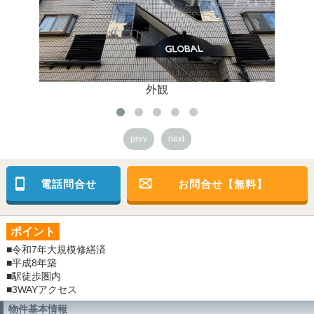
外観
prev
next
電話問合せ
お問合せ【無料】
ポイント
■令和7年大規模修繕済
■平成8年築
■駅徒歩圏内
■3WAYアクセス
物件基本情報