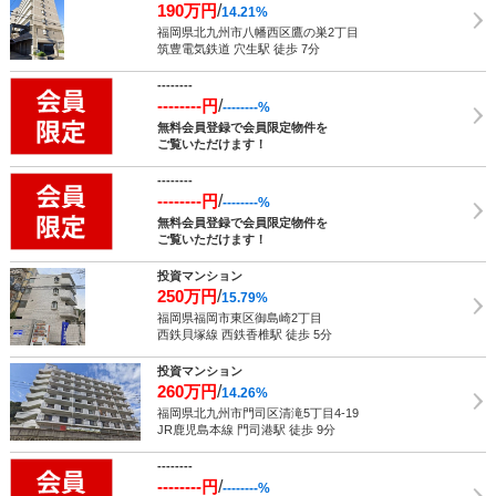
190万円
/
14.21%
福岡県北九州市八幡西区鷹の巣2丁目
筑豊電気鉄道 穴生駅 徒歩 7分
--------
--------円
/
--------%
無料会員登録で会員限定物件を
ご覧いただけます！
--------
--------円
/
--------%
無料会員登録で会員限定物件を
ご覧いただけます！
投資マンション
250万円
/
15.79%
福岡県福岡市東区御島崎2丁目
西鉄貝塚線 西鉄香椎駅 徒歩 5分
投資マンション
260万円
/
14.26%
福岡県北九州市門司区清滝5丁目4-19
JR鹿児島本線 門司港駅 徒歩 9分
--------
--------円
/
--------%