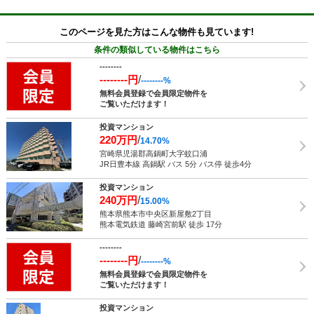
このページを見た方はこんな物件も見ています!
条件の類似している物件はこちら
--------
--------円
/
--------%
無料会員登録で会員限定物件を
ご覧いただけます！
投資マンション
220万円
/
14.70%
宮崎県児湯郡高鍋町大字蚊口浦
JR日豊本線 高鍋駅 バス 5分 バス停 徒歩4分
投資マンション
240万円
/
15.00%
熊本県熊本市中央区新屋敷2丁目
熊本電気鉄道 藤崎宮前駅 徒歩 17分
--------
--------円
/
--------%
無料会員登録で会員限定物件を
ご覧いただけます！
投資マンション