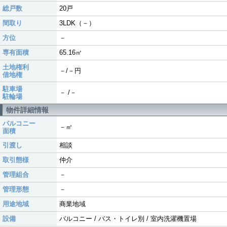
総戸数
20戸
間取り
3LDK（－）
方位
－
専有面積
65.16㎡
土地権利
－/－円
借地権
駐車場
－ /－
駐輪場
物件詳細情報
バルコニー
－㎡
面積
引渡し
相談
取引態様
仲介
管理組合
－
管理形態
－
用途地域
商業地域
設備
バルコニー / バス・トイレ別 / 室内洗濯機置場