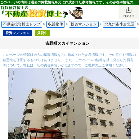
このページの情報は過去の掲載情報を元に作成された参考情報です。その存在や情報の信憑性を保証するものではありません。｜不動産投資博士
不動産投資博士トップ
>
収益物件
>
投資マンション
>
北九州市小倉北区
投資マンション
賃貸中
吉野町スカイマンション
このページの情報は過去の掲載情報を元に作成された参考情報です。その存在や情報の
信憑性を保証するものではありません。 また、このページの情報を基に発生した損害
等について、弊社は一切の責任を負いかねますので、ご理解の上ご利用ください。