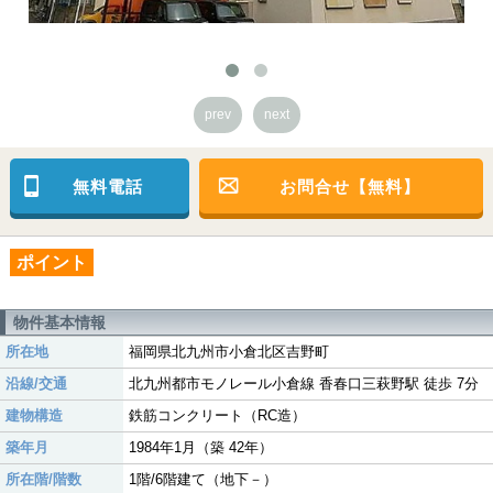
prev
next
無料電話
お問合せ【無料】
ポイント
物件基本情報
所在地
福岡県北九州市小倉北区吉野町
沿線/交通
北九州都市モノレール小倉線 香春口三萩野駅 徒歩 7分
建物構造
鉄筋コンクリート（RC造）
築年月
1984年1月（築 42年）
所在階/階数
1階/6階建て（地下－）